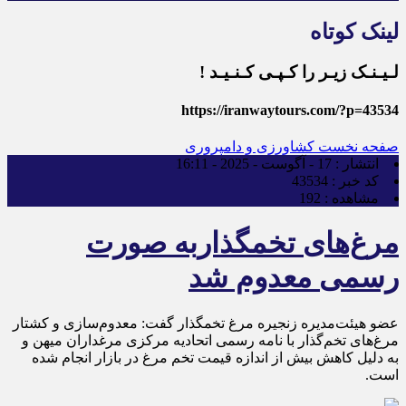
لینک کوتاه
لـیـنـک زیـر را کـپـی کـنـیـد !
https://iranwaytours.com/?p=43534
صفحه نخست
کشاورزی و دامپروری
انتشار :
17 - آگوست - 2025 - 16:11
کد خبر :
43534
مشاهده :
192
مرغ‌های تخمگذاربه صورت
رسمی معدوم شد
عضو هیئت‌مدیره زنجیره مرغ تخمگذار گفت: معدوم‌سازی و کشتار
مرغ‌های تخم‌گذار با نامه رسمی اتحادیه مرکزی مرغداران میهن و
به دلیل کاهش بیش از اندازه قیمت تخم مرغ در بازار انجام شده
است.