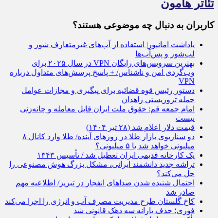
تئاتر هامون
کاربران به دنبال چه موضوعی هستند؟
یاداشت امانپور| استفاده از آب‌های غیرمتعارف شور و
لب‌شور و پس‌آب‌ها
بهترین سرویس‌های رایگان VPN در سال ۲۰۲۵ برای
وب‌گردی امن و ناشناس/ + پاسخ پرسش‌های متداول درباره
VPN
دستور رئیس قوه قضائیه برای پیگیری و مجازات عوامل
حمله تروریستی زاهدان
امام جمعه قم: حقوق ملت ایران قابل معامله و چانه‌زنی
نیست
قیمت دلار اعلام شد (۲۸ تیر ۱۴۰۴)
دو سناریوی بازار طلا در روز‌های آینده/ طلا وارد کانال ۸
میلیونی خواهد شد یا ۵ میلیونی؟
یک کارخانه‌ قدیمی ایران تعطیل شد / تأسیس ۱۳۴۳
تراشه جدید دانشمند ایرانی، مشکل بزرگ هوش مصنوعی را
حل می‌کند؟
احتمال شنیده شدن صدا‌های انفجار در تبریز/ اطلاعیه مهم
صادر شد
کاخ گلستان طرح‌ مدیریت مصرف آب و انرژی را اجرا می‌کند
فوری؛ حذف یارانه سه دهک قانونی شد