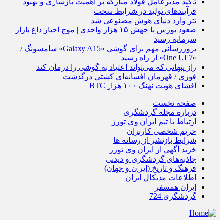
تأکید مدیرعامل فولاد مبارکه بر اهمیت بازسازی و بهبود
فرآیندهای تولید در شرایط سخت
تتر وارد دنیای هوش مصنوعی شد
صعود بورس با جهش ۱۵ هزار واحدی | موج اخبار داغ بازار
سرمایه رسید
بروزرسانی مهم برای گوشی «Galaxy A15» سامسونگ /
«One UI 7» از راه رسید
راز پنهانی که می‌تواند اعتیاد به گوشی را درمان کند
فوری / قهرمان افسانه‌ای کشتی درگذشت
افشای هویت نهنگ ۱۰۰ هزار BTC
صفحه نخست
درباره مجله گردشگری
ارتباط با تیم ایران وی تورز
حریم شخصی کاربران
شرایط بازنشر از رسانه ها
خرید آگهی از ایران وی تورز
جاذبه‌های گردشگری و دیدنی
فرهنگ و تاریخ (ایران و جهان)
اطلاعات مدیکال ایران
ایران همسفر
گردشگری 724