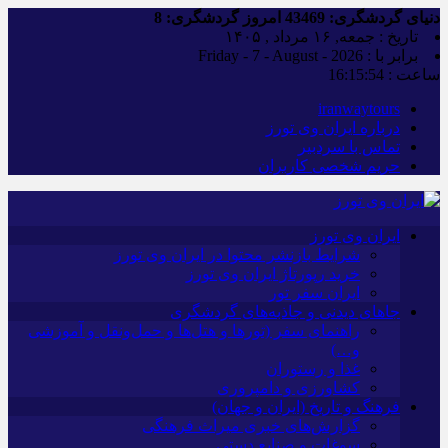
دنیای گردشگری:
43469
امروز گردشگری:
8
تاریخ : جمعه, ۱۶ مرداد , ۱۴۰۵
برابر با : Friday - 7 - August - 2026
ساعت :
16:15:54
iranwaytours
درباره ایران وی تورز
تماس با سردبیر
حریم شخصی کاربران
ایران وی تورز
شرایط بازنشر محتوا در ایران وی تورز
خرید رپورتاژ ایران وی تورز
ایران سفر تور
جاهای دیدنی و جاذبه‌های گردشگری
راهنمای سفر (تورها و هتل‌ها و حمل‌و‌نقل و آموزشی
و…)
غذا و رستوران
کشاورزی و دامپروری
فرهنگ و تاریخ (ایران و جهان)
گزارش‌های خبری میراث فرهنگی
سوغات و صنایع دستی