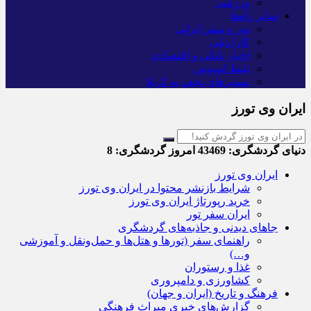
ورزشی
سایر راه‌ها
تور و سفر ایرانی
کارا دیلی
اخبار بانکی و اقتصادی
بلیط اتوبوس
مسیرهای نجف به کربلا
ایران وی تورز
دنیای گردشگری:
43469
امروز گردشگری:
8
ایران وی تورز
شرایط بازنشر محتوا در ایران وی تورز
خرید رپورتاژ ایران وی تورز
ایران سفر تور
جاهای دیدنی و جاذبه‌های گردشگری
راهنمای سفر (تورها و هتل‌ها و حمل‌و‌نقل و آموزشی
و…)
غذا و رستوران
کشاورزی و دامپروری
فرهنگ و تاریخ (ایران و جهان)
گزارش‌های خبری میراث فرهنگی