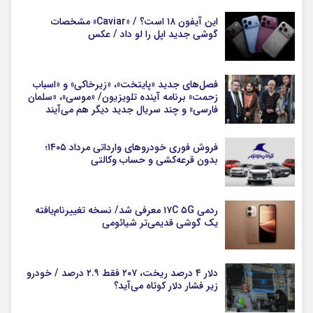
این آیفون ۱۸ است؟ / «Caviar» مشخصات
گوشی جدید اپل را لو داد / عکس
فصل‌های جدید «پایتخت»، «زیرخاکی» و «اسباب
زحمت» برنامه آینده تلویزیون/ «موسی»، «سلمان
فارسی» و چند سریال جدید دیگر هم می‌آیند
فروش فوری خودروهای وارداتی مرداد ۱۴۰۵؛
بدون قرعه‌کشی و حساب وکالتی
ردمی ۱۷C ۵G معرفی شد/ نسخه تغییرنام‌یافته
یک گوشی قدیمی‌تر شیائومی
دلار ۴ درصد ریخت، ۲۰۷ فقط ۲.۹ درصد / خودرو
زیر فشار دلار کوتاه می‌آید؟