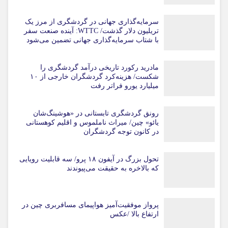
سرمایه‌گذاری جهانی در گردشگری از مرز یک
تریلیون دلار گذشت/ WTTC: آینده صنعت سفر
با شتاب سرمایه‌گذاری جهانی تضمین می‌شود
مادرید رکورد تاریخی درآمد گردشگری را
شکست/ هزینه‌کرد گردشگران خارجی از ۱۰
میلیارد یورو فراتر رفت
رونق گردشگری تابستانی در «هوشینگ‌شان
یائو» چین/ میراث ناملموس و اقلیم کوهستانی
در کانون توجه گردشگران
تحول بزرگ در آیفون ۱۸ پرو/ سه قابلیت رویایی
که بالاخره به حقیقت می‌پیوندند
پرواز موفقیت‌آمیز هواپیمای مسافربری چین در
ارتفاع بالا /عکس