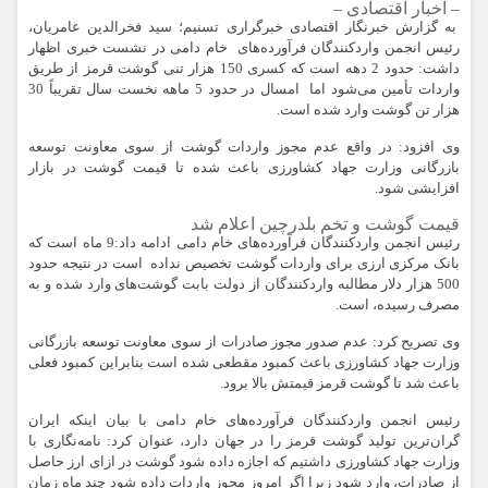
– اخبار اقتصادی –
به گزارش خبرنگار اقتصادی خبرگراری تسنیم؛ سید فخرالدین عامریان،
رئیس انجمن واردکنندگان فرآورده‌های خام دامی در نشست خبری اظهار
داشت: حدود 2 دهه است که کسری 150 هزار تنی گوشت قرمز از طریق
واردات تأمین می‌شود اما امسال در حدود 5 ماهه نخست سال تقریباً 30
هزار تن گوشت وارد شده است.
وی افزود: در واقع عدم مجوز واردات گوشت از سوی معاونت توسعه
بازرگانی وزارت جهاد کشاورزی باعث شده تا قیمت گوشت در بازار
افزایشی شود.
قیمت گوشت و تخم بلدرچین اعلام شد
رئیس انجمن واردکنندگان فرآورده‌های خام دامی ادامه داد:9 ماه است که
بانک مرکزی ارزی برای واردات گوشت تخصیص نداده است در نتیجه حدود
500 هزار دلار مطالبه واردکنندگان از دولت بابت گوشت‌های وارد شده و به
مصرف رسیده، است.
وی تصریح کرد: عدم صدور مجوز صادرات از سوی معاونت توسعه بازرگانی
وزارت جهاد کشاورزی باعث کمبود مقطعی شده است بنابراین کمبود فعلی
باعث شد تا گوشت قرمز قیمتش بالا برود.
رئیس انجمن واردکنندگان فرآورده‌های خام دامی با بیان اینکه ایران
گران‌ترین تولید گوشت قرمز را در جهان دارد، عنوان کرد: نامه‌نگاری با
وزارت جهاد کشاورزی داشتیم که اجازه داده شود گوشت در ازای ارز حاصل
از صادرات، وارد شود زیرا اگر امروز مجوز واردات داده شود چند ماه زمان