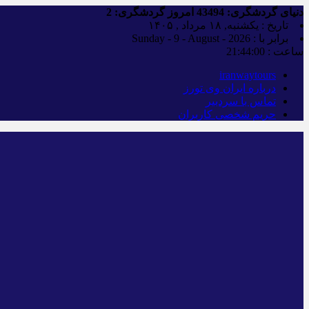
دنیای گردشگری:
43494
امروز گردشگری:
2
تاریخ : یکشنبه, ۱۸ مرداد , ۱۴۰۵
برابر با : Sunday - 9 - August - 2026
ساعت :
21:44:00
iranwaytours
درباره ایران وی تورز
تماس با سردبیر
حریم شخصی کاربران