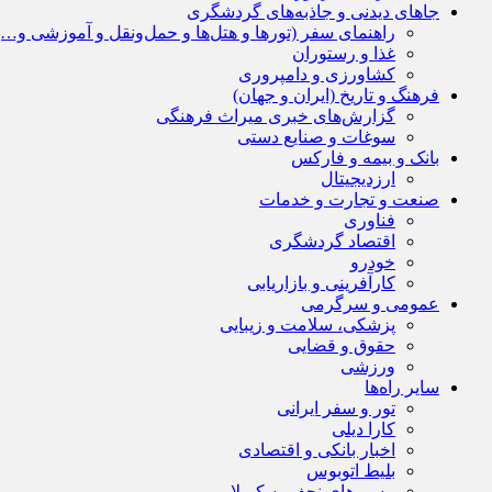
جاهای دیدنی و جاذبه‌های گردشگری
راهنمای سفر (تورها و هتل‌ها و حمل‌و‌نقل و آموزشی و…)
غذا و رستوران
کشاورزی و دامپروری
فرهنگ و تاریخ (ایران و جهان)
گزارش‌های خبری میراث فرهنگی
سوغات و صنایع دستی
بانک و بیمه و فارکس
ارزدیجیتال
صنعت و تجارت و خدمات
فناوری
اقتصاد گردشگری
خودرو
کارآفرینی و بازاریابی
عمومی و سرگرمی
پزشکی، سلامت و زیبایی
حقوق و قضایی
ورزشی
سایر راه‌ها
تور و سفر ایرانی
کارا دیلی
اخبار بانکی و اقتصادی
بلیط اتوبوس
مسیرهای نجف به کربلا