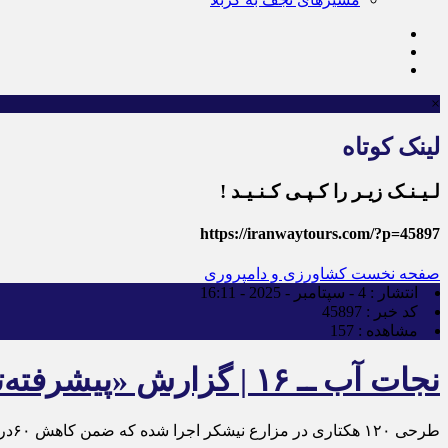
×
لینک کوتاه
لـیـنـک زیـر را کـپـی کـنـیـد !
https://iranwaytours.com/?p=45897
صفحه نخست
کشاورزی و دامپروری
انتشار :
4 - سپتامبر - 2025 - 16:11
کد خبر :
45897
مشاهده :
157
نجات آب ــ ۱۶ | گزارش «پیشرفته‌ترین طرح دنیا» در کاهش مصرف آب، با ۶۰درصد صرفه‌جویی
طرحی ۱۲۰ هکتاری در مزارع نیشکر اجرا شده که ضمن کاهش ۶۰درصدی مصرف آب، راندمان تولید را افزایش می‌دهد و میزان کود را به نصف، و سم را به یک‌پنجم تقلیل داده است.