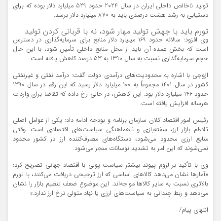
تولید ناخالص داخلی ایران در سال 2024 حدود 529 میلیارد دلار بوده که برای
دستیابی به رشد هشت درصدی باید به 870 میلیارد دلار برسد.
تورم باید با جهش تولید مهار شود، نه با قربانی کردن تولید
وی افزود: سالانه حدود 169 میلیارد دلار منابع برای سرمایه‌گذاری در دسترس
است که بخش عمده آن باید از محل منابع داخلی تأمین شود، با این حال
حجم سرمایه‌گذاری نسبت به سال 1390 به 53 درصد کاهش یافته است.
ازوجی با اشاره به محدودیت‌های درآمدی دولت گفت: درآمد نفتی و غیرنفتی
کشور در سال 1401 مجموعاً به 100 میلیارد دلار رسید که این رقم در سال 1390
حدود 146 میلیارد دلار بود. این کاهش، در حالی رخ داده که تقاضا برای واردات
هرساله افزایش یافته است.
رئیس امور اقتصاد کلان سازمان برنامه و بودجه ادامه داد: یکی از عوامل اصلی
تلاطم بازار ارز، سفته‌بازی و ناهماهنگی سیاست‌های اقتصادی است. وقتی
منابع ارزی محدود می‌شود، دستگاه‌های مصرف‌کننده ارز در کشور محدود
نمی‌شوند که این امر به تشدید نوسانات منجر می‌شود.
وی با تأکید بر لزوم پیوند بیشتر سیاست پولی با اقتصاد جهانی تصریح کرد:
«آمارها نشان می‌دهد کالاهای اساسی که ارز ترجیحی دریافت می‌کنند، با تورم
بالاتری نسبت به سایر کالاها مواجه‌اند. این موضوع ضعف تنظیم بازار را نشان
می‌دهد و ربط چندانی به سیاست‌های ارزی یا نهاد متولی نرخ ارز ندارد.»
انتهای پیام/