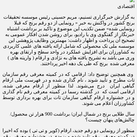
اقتصادی
به گزارش خبرگزاری تسنیم، مریم حسینی رئیس موسسه تحقیقات
برنج کشور در واکنش به خبر « رونمایی از دو رقم برنج که قبلا
رونمایی شده» ضمن تکذیب این موضوع و تاکید بر برداشت اشتباه
خبرنگار از گفتگوی وی با رادیو، برای روشن شدن افکار عمومی به
تصحیح آن پرداخت و اظهار داشت: مهمترین وظایف پژوهشی این
موسسه ملی تک محصولی که شامل ارائه یافته های علمی کاربردی
به کشاورزان برای افزایش عملکرد در واحد سطح و ارتقای بهره
وری می باشد به تشریح یافته های به نژادی و ارقام ( واریته های )
معرفی شده برنج که طی یک دهه اخیر پرداختند.
وی همچنین توضیح داد: ارقامی که در کمیته معرفی رقم سازمان
تات مطرح و تایید شوند ، نام گذاری شده و در فهرست ملی ارقام
گیاهی ایران درج می‌شوند. لذا منظور از ارقام معرفی شده،
ارقامی است که در گذشته رسما در کمیته معرفی رقم نام گذاری
و در جشنواره ارقام گیاهی سازمان تات برای بهره برداری توسط
کشاورزان اعلام می شوند.
سال طلایی برنج در شمال ایران/ برداشت 900 هزار تن محصول/‌
چالش‌های پنهان چیست؟
منظور از رونمایی دو رقم جدید، ارقام (کویر و تی تی ) بوده که اخیرا
در کمیته معرفی رقم تایید شده و بزودی در جشنواره معرفی رقم