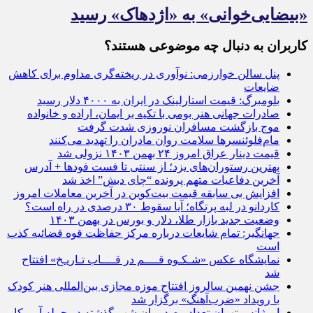
«بیضایی‌خوانی» به «اژدهاک» رسید
کاربران به دنبال چه موضوعی هستند؟
پنل سالن خوارزمی: نوآوری در ریخته‌گری مداوم برای کاهش
ضایعات
بلومبرگ: قیمت استارلینک در ایران به ۴۰۰۰ دلار رسید
صادرات جهانی هنر بومی با تکیه بر ایمان، اراده و خانواده
موج بازگشت مسافران نوروزی شدت گرفت
مام‌فلوئنسرها سلامت روان مادران را تهدید می‌کنند
قیمت دینار عراق امروز ۲۴ بهمن ۱۴۰۳ نزولی شد
بهترین رستوران‌های یزد؛ از سنتی تا فست فودها + آدرس
آخرین دفاعیات متهم پرونده “چای دبش” اخذ شد
افزایش بی سابقه قیمت بیت‌کوین در آخرین معاملات امروز
کاردانو در لبه پرتگاه؛ آیا سقوط ۳۰ درصدی در راه است؟
وضعیت جدید بازار طلا، دلار و بورس در بهمن ۱۴۰۳
جهانگیر: تمام شایعات درباره مرکز حفاظت قوه قضائیه کذب
است
نمایشگاه عکس «شـکـوه ‌قــــم ‌در ‌قــــاب ‌تـاریـخ» افتتاح
شد
جشن نهمین سالروز افتتاح موزه مجازی بین‌المللی هنر کودک
با رویداد «ضرب‌آهنگ» برگزار شد
اورژانس تهران تعداد مصدومان شب گذشته در حمله آمریکا