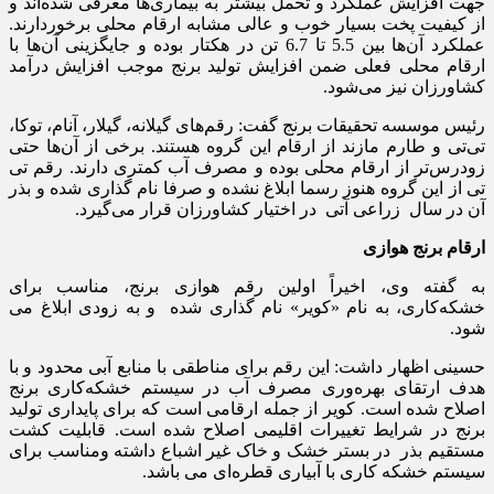
جهت افزایش عملکرد و تحمل بیشتر به بیماری‌ها معرفی شده‌اند و
از کیفیت پخت بسیار خوب و عالی مشابه ارقام محلی برخوردارند.
عملکرد آن‌ها بین 5.5 تا 6.7 تن در هکتار بوده و جایگزینی آن‌ها با
ارقام محلی فعلی ضمن افزایش تولید برنج موجب افزایش درآمد
کشاورزان نیز می‌شود.
رئیس موسسه تحقیقات برنج گفت: رقم‌های گیلانه، گیلار، آنام، توکا،
تی‌تی و طارم مازند از ارقام این گروه هستند. برخی از آن‌ها حتی
زودرس‌تر از ارقام محلی بوده و مصرف آب کمتری دارند. رقم تی
تی از این گروه هنوز رسما ابلاغ نشده و صرفا نام گذاری شده و بذر
آن در سال زراعی آتی در اختیار کشاورزان قرار می‌گیرد.
ارقام برنج هوازی
به گفته وی، اخیراً اولین رقم هوازی برنج، مناسب برای
خشکه‌کاری، به نام «کویر» نام گذاری شده و به زودی ابلاغ می
شود.
حسینی اظهار داشت: این رقم برای مناطقی با منابع آبی محدود و با
هدف ارتقای بهره‌وری مصرف آب در سیستم خشکه‌کاری برنج
اصلاح شده است. کویر از جمله ارقامی است که برای پایداری تولید
برنج در شرایط تغییرات اقلیمی اصلاح شده است. قابلیت کشت
مستقیم بذر در بستر خشک و خاک غیر اشباع داشته ومناسب برای
سیستم خشکه کاری با آبیاری قطره‌ای می باشد.