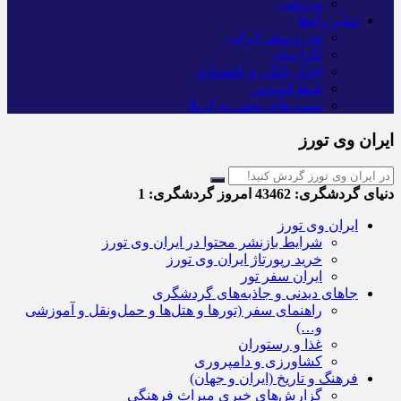
ورزشی
سایر راه‌ها
تور و سفر ایرانی
کارا دیلی
اخبار بانکی و اقتصادی
بلیط اتوبوس
مسیرهای نجف به کربلا
ایران وی تورز
دنیای گردشگری:
43462
امروز گردشگری:
1
ایران وی تورز
شرایط بازنشر محتوا در ایران وی تورز
خرید رپورتاژ ایران وی تورز
ایران سفر تور
جاهای دیدنی و جاذبه‌های گردشگری
راهنمای سفر (تورها و هتل‌ها و حمل‌و‌نقل و آموزشی
و…)
غذا و رستوران
کشاورزی و دامپروری
فرهنگ و تاریخ (ایران و جهان)
گزارش‌های خبری میراث فرهنگی