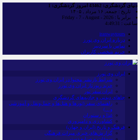
دنیای گردشگری:
43462
امروز گردشگری:
1
تاریخ : جمعه, ۱۶ مرداد , ۱۴۰۵
برابر با : Friday - 7 - August - 2026
ساعت :
4:49:31
iranwaytours
درباره ایران وی تورز
تماس با سردبیر
حریم شخصی کاربران
ایران وی تورز
شرایط بازنشر محتوا در ایران وی تورز
خرید رپورتاژ ایران وی تورز
ایران سفر تور
جاهای دیدنی و جاذبه‌های گردشگری
راهنمای سفر (تورها و هتل‌ها و حمل‌و‌نقل و آموزشی
و…)
غذا و رستوران
کشاورزی و دامپروری
فرهنگ و تاریخ (ایران و جهان)
گزارش‌های خبری میراث فرهنگی
سوغات و صنایع دستی