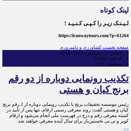
لینک کوتاه
لـیـنـک زیـر را کـپـی کـنـیـد !
https://iranwaytours.com/?p=61264
صفحه نخست
کشاورزی و دامپروری
انتشار :
1 - دسامبر - 2025 - 15:14
کد خبر :
61264
مشاهده :
158
تکذیب رونمایی دوباره از دو رقم
برنج کیان و هستی
رئیس موسسه تحقیقات برنج با تکذیب رونمایی دوباره از 2 رقم برنج
کیان و هستی گفت: روند معرفی رسمی ارقام، تنها پس از تأیید در
کمیته معرفی رقم و درج در فهرست ملی انجام می‌شود و ارقام
کویر و تی تی نخستین‌بار برای سال آینده معرفی خواهند شد.