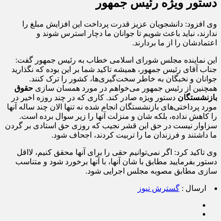
دستور ویژه رئیس جمهور
وی افزود: دانشجویان عزیز قدرت پرداخت این افزایش مبلغ را
ندارند، نباید باعث شویم تا جوانان ما دچار استرس شوند و
اعتمادشان را از ما بردارند.
این نماینده مجلس شورای اسلامی خطاب به رئیس جمهور گفت:
جناب آقای رئیس جمهور، همیشه تاکید شما بر این بوده که نگذارید
جوانان و نخبگان به خاطر سخت‌گیری‌ها، کشور را ترک کنند.
همچنین از رئیس جمهور می‌خواهم در مورد همسان سازی
حقوق
بازنشستگان
دستور ویژه صادر کند. کاری که در چند روزه اخیر در
مورد پرداختی‌های بازنشستگان انجام شده نه تنها الان چند ساله آنها
را کاهش نداده، بلکه شان و منزلت آنها را زیر سوال برده است.
سزاوار نیست در حق این قشر نجیب که روزی حق استادی بر گردن
ما داشتند و فرزندان ما را تربیت کردند، اجحاف شود.
وی تاکید کرد: اگر نمی‌توانیم حقی را برای آنها محقق کنیم، لااقل
دستور بفرمایید مطابق با شان آنها، با آنها برخورد شود و متناسب
سازی مطابق مصوبه مجلس اجرایی شود.
ارسال :
گسترش نیوز