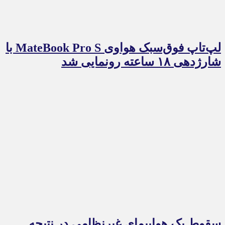
لپ‌تاپ فوق‌سبک هواوی MateBook Pro S با
شارژدهی ۱۸ ساعته رونمایی شد
سقوط یک هواپیمای غیرنظامی در نتیجه