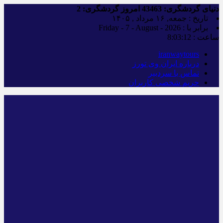
دنیای گردشگری:
43463
امروز گردشگری:
2
تاریخ : جمعه, ۱۶ مرداد , ۱۴۰۵
برابر با : Friday - 7 - August - 2026
ساعت :
8:03:13
iranwaytours
درباره ایران وی تورز
تماس با سردبیر
حریم شخصی کاربران