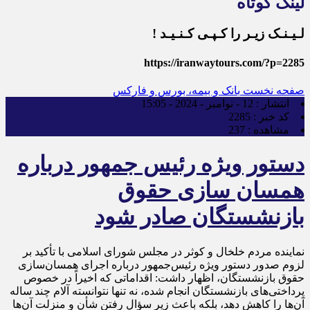
لینک کوتاه
لـیـنـک زیـر را کـپـی کـنـیـد !
https://iranwaytours.com/?p=2285
صفحه نخست
بانک و بیمه، بورس و فارکس
انتشار :
12 - نوامبر - 2024 - 15:05
کد خبر :
2285
مشاهده :
237
دستور ویژه رئیس جمهور درباره
همسان سازی حقوق
بازنشستگان صادر شود
نماینده مردم خلخال و کوثر در مجلس شورای اسلامی با تأکید بر
لزوم صدور دستور ویژه رئیس‌جمهور درباره اجرای همسان‌سازی
حقوق بازنشستگان، اظهار داشت: اقداماتی که اخیراً در خصوص
پرداختی‌های بازنشستگان انجام شده، نه تنها نتوانسته آلام چند ساله
آن‌ها را کاهش دهد، بلکه باعث زیر سؤال رفتن شأن و منزلت آن‌ها