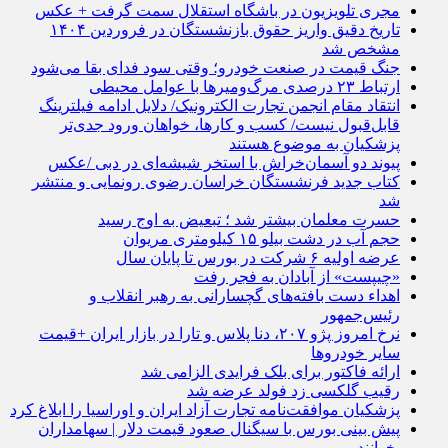
مجری تلویزیون در باشگاه استقلال سمت گرفت + عکس
تاریخ دقیق واریز حقوق بازنشستگان در فروردین ۱۴۰۴
مشخص شد
جنگ قیمت در صنعت خودرو؛ وقتی سود فدای بقا می‌شود
ارتباط ۲۳ درصدی مرگ‌ومیرها با عوامل محیطی
انتقاد مقام انجمن تجارت الکترونیک/ دلایل ادامه فیلترینگ
قابل‌قبول نیست/ کسب و کارها، خواهان ورود جدی‌تر
پزشکیان به موضوع هستند
پیوند دو آسمان‌خراش با استخر شیشه‌ای در دبی /عکس
کتاب جدید فرنشستگان خراسان رضوی رونمایی و منتشر
شد
حسرت معلمان بیشتر شد ؛ تبعیض به اوج رسید
حجم آب در دشت بیلو ۱۵ کیلومتری مریوان
عرضه اولیه ۶ شرکت در بورس تا پایان سال
«چیپست» از آبادان به فجر رفت
اهداء دست بافته‌های گچسارانی به رهبر انقلاب و
رئیس‌جمهور
نرخ امروز پژو ۲۰۷، دنا پلاس و تارا در بازار ایران +قیمت
سایر خودروها
ارائه فاکتور برای بلک فرایدی الزامی شد
رقیب گلکسی زد فولد عرضه شد
پزشکیان موافقت‌نامه تجارت آزاد ایران و اوراسیا را ابلاغ کرد
پیش بینی بورس با سیگنال صعود قیمت دلار | سهامداران
بخوانند