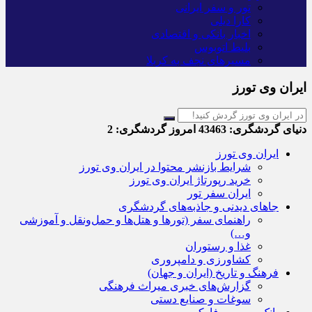
تور و سفر ایرانی
کارا دیلی
اخبار بانکی و اقتصادی
بلیط اتوبوس
مسیرهای نجف به کربلا
ایران وی تورز
دنیای گردشگری:
43463
امروز گردشگری:
2
ایران وی تورز
شرایط بازنشر محتوا در ایران وی تورز
خرید رپورتاژ ایران وی تورز
ایران سفر تور
جاهای دیدنی و جاذبه‌های گردشگری
راهنمای سفر (تورها و هتل‌ها و حمل‌و‌نقل و آموزشی
و…)
غذا و رستوران
کشاورزی و دامپروری
فرهنگ و تاریخ (ایران و جهان)
گزارش‌های خبری میراث فرهنگی
سوغات و صنایع دستی