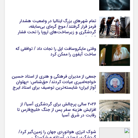
تمام شهرهای بزرگ ایتالیا در وضعیت هشدار
قرمز قرار گرفتند/ موج گرمای بی‌سابقه،
گردشگری و زیرساخت‌های اروپا را تحت فشار
قرار داد
وقتی مایکروسافت اپل را نجات داد / توافقی که
ساخت آیفون را ممکن کرد
جمعی از مدیران فرهنگی و هنری از استاد حسین
خواجه‌امیری عیادت کردند/ حق‌شناس: «پهلوان
آواز ایران» شایسته‌ترین توصیف برای استاد ایرج
است
۲۰۲۶ سالی پرچالش برای گردشگری آسیا/ از
افزایش هزینه سفر پس از جنگ خلیج‌فارس تا
رقابت در شرق آسیا
شوک انرژی هوانوردی جهان را زمین‌گیر کرد/
گردشگری اروپا در آستانه ورشکستگی