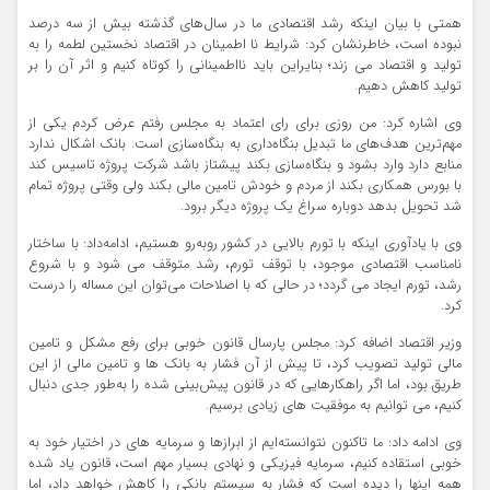
همتی با بیان اینکه رشد اقتصادی ما در سال‌های گذشته بیش از سه درصد
نبوده است، خاطرنشان‌ کرد: شرایط نا اطمینان در اقتصاد نخستین لطمه را به
تولید و اقتصاد می زند؛ بنایراین باید نااطمینانی را کوتاه کنیم و اثر آن را بر
تولید کاهش دهیم.
وی اشاره کرد: من روزی‌ برای رای اعتماد به مجلس رفتم عرض کردم یکی از
مهم‌ترین هدف‌های ما تبدیل بنگاه‌داری به بنگاه‌سازی است. بانک اشکال ندارد
منابع دارد وارد بشود و بنگاه‌سازی بکند پیشتاز باشد شرکت پروژه تاسیس کند
با بورس همکاری بکند از مردم و خودش تامین مالی بکند ولی وقتی پروژه تمام
شد تحویل بدهد دوباره سراغ یک پروژه دیگر برود.
وی با یادآوری اینکه با تورم بالایی در کشور روبه‌رو هستیم، ادامه‌داد: با ساختار
نامناسب اقتصادی موجود، با توقف تورم، رشد متوقف می شود و با شروع
رشد، تورم ایجاد می گردد؛ در حالی که با اصلاحات می‌توان این مساله را درست
کرد.
وزیر اقتصاد اضافه‌ کرد: مجلس پارسال قانون خوبی برای رفع مشکل و تامین
مالی تولید تصویب کرد، تا پیش از آن فشار به بانک ها و تامین مالی از این
طریق بود، اما اگر راهکارهایی که در قانون پیش‌بینی شده را به‌طور جدی دنبال
کنیم، می توانیم به موفقیت های زیادی برسیم.
وی ادامه‌ داد:‌ ما تاکنون نتوانسته‌ایم از ابرازها و سرمایه های در اختیار خود به
خوبی استقاده کنیم، سرمایه فیزیکی و نهادی بسیار مهم است، قانون یاد شده
همه اینها را دیده است که فشار به سیستم بانکی را کاهش خواهد داد، اما