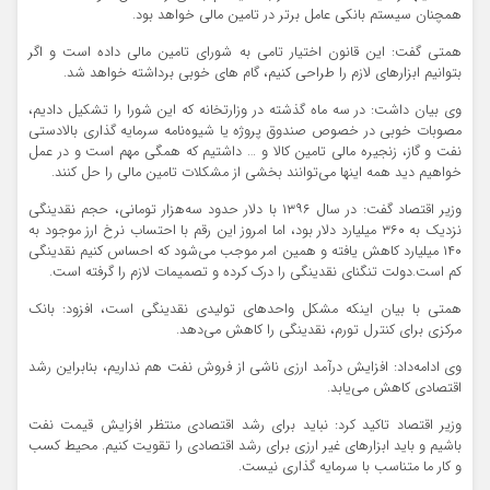
همچنان سیستم بانکی عامل برتر در تامین مالی خواهد بود.
همتی گفت: این قانون اختیار تامی به شورای تامین مالی داده است و اگر
بتوانیم ابزارهای لازم را طراحی کنیم، گام های خوبی برداشته خواهد شد.
وی بیان‌ داشت: در سه ماه گذشته در وزارتخانه که این شورا را تشکیل دادیم،
مصوبات خوبی در خصوص صندوق پروژه یا شیوه‌نامه سرمایه گذاری بالادستی
نفت و گاز، زنجیره مالی تامین کالا و … داشتیم که همگی مهم است و در عمل
خواهیم دید همه اینها می‌توانند بخشی از مشکلات تامین مالی را حل کنند.
وزیر اقتصاد گفت: در سال ۱۳۹۶ با دلار حدود سه‌هزار تومانی، حجم نقدینگی
نزدیک به ۳۶۰ میلیارد دلار بود، اما امروز این رقم با احتساب نرخ ارز موجود به
۱۴۰ میلیارد کاهش یافته و همین امر موجب می‌شود که احساس کنیم نقدینگی
کم است.دولت تنگنای نقدینگی را درک کرده و تصمیمات لازم را گرفته است.
همتی با بیان اینکه مشکل واحدهای تولیدی نقدینگی است، افزود: بانک
مرکزی برای کنترل تورم، نقدینگی را کاهش می‌دهد.
وی ادامه‌داد: افزایش درآمد ارزی ناشی از فروش نفت هم نداریم، بنابراین رشد
اقتصادی کاهش می‌یابد.
وزیر اقتصاد تاکید کرد: نباید برای رشد اقتصادی منتظر افزایش قیمت نفت
باشیم و باید ابزارهای غیر ارزی برای رشد اقتصادی را تقویت کنیم. محیط کسب
و کار ما متناسب با سرمایه گذاری نیست.