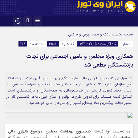
اینستاگرام
تلگرام
صفحه نخست
بانک و بیمه، بورس و فارکس
انتشار :
5 - آگوست - 2025 - 10:21
کد خبر :
41581
مشاهده :
178
همکاری ویژه مجلس و تامین اجتماعی برای نجات
بازنشستگان قطعی شد
در شرایطی که بحران ناترازی مالی سایه سنگینی بر سازمان تأمین اجتماعی انداخته،
این سازمان با ارائه ۳۲ پیشنهاد در قالب ۲۰ راهکار عملیاتی و همراهی مجلس، به
دنبال ایجاد تحولی تاریخی در خدمت‌رسانی به بیمه‌شدگان و بازنشستگان است.
تشکیل کمیته مشترک برای تدوین طرح‌ها، لوایح و اصلاح آیین‌نامه‌ها، نخستین گام در
مسیر نجات بزرگ‌ترین نهاد بیمه‌ای کشور از چالش‌های مالی خواهد بود.
در نشست روز گذشته کم
یسیون بهداشت مجلس
، موضوع ناترازی مالی
سازمان تأمین اجتماعی و راهکارهای برون‌رفت از آن بررسی شد. به گفته