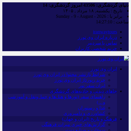
دنیای گردشگری:
43506
امروز گردشگری:
14
تاریخ : یکشنبه, ۱۸ مرداد , ۱۴۰۵
برابر با : Sunday - 9 - August - 2026
ساعت :
14:27:11
iranwaytours
درباره ایران وی تورز
تماس با سردبیر
حریم شخصی کاربران
ایران وی تورز
شرایط بازنشر محتوا در ایران وی تورز
خرید رپورتاژ ایران وی تورز
ایران سفر تور
جاهای دیدنی و جاذبه‌های گردشگری
راهنمای سفر (تورها و هتل‌ها و حمل‌و‌نقل و آموزشی
و…)
غذا و رستوران
کشاورزی و دامپروری
فرهنگ و تاریخ (ایران و جهان)
گزارش‌های خبری میراث فرهنگی
سوغات و صنایع دستی