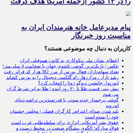
را در ۱۳ کشور ازجمله آمریکا هدف گرفت
پیام مدیرعامل خانه هنرمندان ایران به
مناسبت روز خبرنگار
کاربران به دنبال چه موضوعی هستند؟
اعطای نشان ملی نیکوکاری به کانون هموفیلی ایران
عکس | باریک‌ترین گوشی تاشوی جهان با ضخامت 4 میلی‌متر!
تعداد سهام‌داران فعال بورس از مرز 382 هزار کد فراتر رفت
رشد بازار رمزارزها، راه گلکسی دیجیتال را به بورس کشاند
لیورپول جانشین دیوگو ژوتا را انتخاب کرد؟
پیش بینی قیمت طلا تا ۲۰ روز آینده | طلا به این شرط گران
می شود
گوشی پرچمدار جدید سونی با قدرتمندترین تراشه دنیای
اندروید
بلند شدن صدای اعتراض کارگران فصلی | مجلس چشمان
خود را بسته است
حقوق بشر آمریکایی ابزاری برای سلطه‌طلبی غرب است
فولاد مبارکه؛ الگوی پیشگام صنعت در محیط زیست و