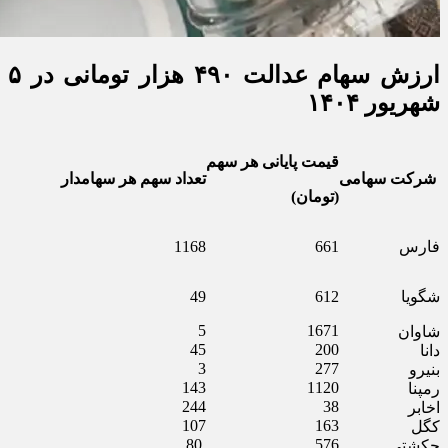
ارزش سهام عدالت ۴۹۰ هزار تومانی در ۵
شهریور ۱۴۰۴
قیمت پایانی هر سهم
شرکت سهامی
تعداد سهم هر سهامدار
(تومان)
فارس
661
1168
شگویا
612
49
5
1671
شاوان
45
200
دانا
3
277
بنیرو
143
1120
رمپنا
244
38
اخابر
107
163
کگل
80
576
حکشتی‌