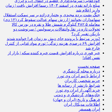
خودکفایی/ سرمایه‌گذاری عظیم در انتقال آب و انرژی
مبلغ یارانه نقدی در اسفند ۱۴۰۳ رسما افزایش یافت | زمان
واریز اعلام شد
جنگ پشت پرده مجیدی و بختیاری‌زاده بر سر نیمکت استقلال
سهامداران بخوانند | ارزش سهام عدالت سقوط کرد (۱۲ دی)
معامله ۴۸۲.۵ کیلوگرم شمش طلا و نقره در بورس کالا
تحولات تازه در نقل‌وانتقالات پرسپولیس / سرنوشت دو
بازیکن تغییر کرد؟
2وزیر مرتبط با پرونده چای دبش به زندان فرا خوانده شدند
افزایش ۶۹ درصدی هزینه زندگی؛ تورم مواد غذایی از کنترل
خارج شد
خبر فوری درباره افزایش قیمت خیره کننده سکه | بازار از
نفس افتاد!
صفحه نخست
درباره مجله گردشگری
ارتباط با تیم ایران وی تورز
حریم شخصی کاربران
شرایط بازنشر از رسانه ها
خرید آگهی از ایران وی تورز
جاذبه‌های گردشگری و دیدنی
فرهنگ و تاریخ (ایران و جهان)
اطلاعات مدیکال ایران
ایران همسفر