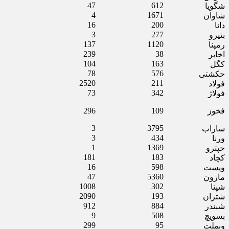
47
612
شگویا
4
1671
شاوان
16
200
دانا
3
277
بنیرو
137
1120
رمپنا
239
38
اخابر
104
163
کگل
78
576
حکشتی‌
2520
211
فولاد
73
342
فولاژ
فخوز
109
296
3
3795
ساراب
3
434
ورنا
1
1369
حپترو
181
183
کچاد
16
598
وپست
47
5360
مارون
1008
302
شپنا
2090
193
شتران
912
884
شبندر
9
508
بسویچ
299
95
وبملت