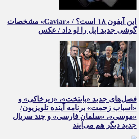
این آیفون ۱۸ است؟ / «Caviar» مشخصات
گوشی جدید اپل را لو داد / عکس
فصل‌های جدید «پایتخت»، «زیرخاکی» و
«اسباب زحمت» برنامه آینده تلویزیون/
«موسی»، «سلمان فارسی» و چند سریال
جدید دیگر هم می‌آیند