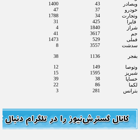
1400
43
وبصادر
47
37
خودرو
1788
34
وتجارت
31
425
فایرا
4
1840
شراز
41
3617
جم
1473
529
فملی
8
3557
سدشت
بفجر
1136
38
12
149
وتوصا
15
1595
شبریز
39
38
خساپا
22
86
لکما
3
281
بترانس