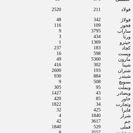
فولاد
211
2520
48
342
فولاژ
116
109
فخوز
9
3795
ساراب
3
434
ورنا
1
1369
حپترو
237
183
کچاد
16
598
وپست
49
5360
مارون
416
302
شپنا
2600
193
شتران
930
884
شبندر
9
508
بسویچ
305
95
وبملت
1427
43
وبصادر
420
85
خاور
1822
34
وتجارت
32
425
فایرا
4
1840
شراز
42
3617
جم
1840
529
فملی
8
3557
سدشت