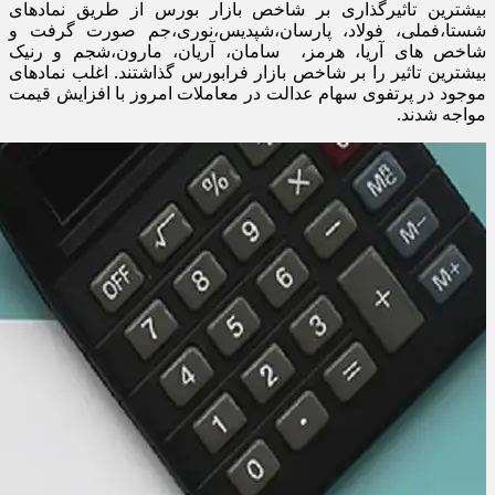
بیشترین تاثیرگذاری بر شاخص بازار بورس از طریق نمادهای
شستا،فملی، فولاد، پارسان،شپدیس،نوری،جم صورت گرفت و
شاخص های آریا، هرمز، سامان، آریان، مارون،شجم و رنیک
بیشترین تاثیر را بر شاخص بازار فرابورس گذاشتند. اغلب نمادهای
موجود در پرتفوی سهام عدالت در معاملات امروز با افزایش قیمت
مواجه شدند.