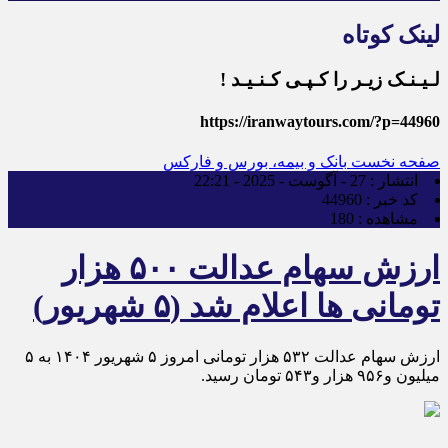
لینک کوتاه
لـیـنـک زیـر را کـپـی کـنـیـد !
https://iranwaytours.com/?p=44960
صفحه نخست
بانک و بیمه، بورس و فارکس
انتشار :
27 - آگوست - 2025 - 22:21
کد خبر :
44960
مشاهده :
180
ارزش سهام عدالت ۵۰۰ هزار
تومانی ها اعلام شد (۵ شهریور)
ارزش سهام عدالت ۵۳۲ هزار تومانی امروز ۵ شهریور ۱۴۰۴ به ۵
میلیون و۹۵۶ هزار و۵۴۳ تومان رسید.