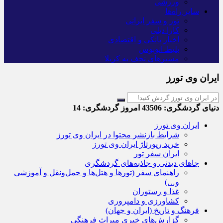
ورزشی
سایر راه‌ها
تور و سفر ایرانی
کارا دیلی
اخبار بانکی و اقتصادی
بلیط اتوبوس
مسیرهای نجف به کربلا
ایران وی تورز
دنیای گردشگری:
43506
امروز گردشگری:
14
ایران وی تورز
شرایط بازنشر محتوا در ایران وی تورز
خرید رپورتاژ ایران وی تورز
ایران سفر تور
جاهای دیدنی و جاذبه‌های گردشگری
راهنمای سفر (تورها و هتل‌ها و حمل‌و‌نقل و آموزشی
و…)
غذا و رستوران
کشاورزی و دامپروری
فرهنگ و تاریخ (ایران و جهان)
گزارش‌های خبری میراث فرهنگی