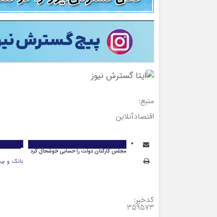
منبع:
اقتصادآنلاین
مجلس کارکنان دولت را حسابی خوشحال کرد
بانک و بیم
کدخبر:
359573