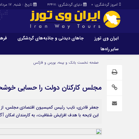
امروز گردشگری:
دنیای گردشگری:
تاریخ : شنبه, ۱۷ مرداد , ۱۴۰۵
43471
0
ایران وی تورز
جاهای دیدنی و جاذبه‌های گردشگری
فرهن
سایر راه‌ها
ایران وی تورز
جاهای دیدنی و 
صفحه نخست
بانک و بیمه، بورس و فارکس
گردشگری
شرایط بازنشر محتوا در ایران وی تورز
راهنمای سفر (توره
حمل‌و‌نقل و آموزشی و…)
خرید رپورتاژ ایران وی تورز
مجلس کارکنان دولت را حسابی خوشحا
غذا و رستوران
ایران سفر تور
کشاورزی و دامپروری
جعفر قادری، نایب رئیس کمیسیون اقتصادی مجلس، از تص
عمومی و سرگرمی
سایر راه‌ها
این لایحه با هدف افزایش شفافیت، به کارمندان امکان 
پزشکی، سلامت و زیبایی
تور و سفر ایرانی
حقوق و قضایی
کارا دیلی