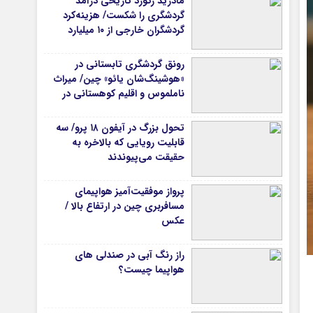
مادرید رکورد تاریخی درآمد
گردشگری را شکست/ هزینه‌کرد
گردشگران خارجی از ۱۰ میلیارد
یورو فراتر رفت
رونق گردشگری تابستانی در
«هوشینگ‌شان یائو» چین/ میراث
ناملموس و اقلیم کوهستانی در
کانون توجه گردشگران
تحول بزرگ در آیفون ۱۸ پرو/ سه
قابلیت رویایی که بالاخره به
حقیقت می‌پیوندند
پرواز موفقیت‌آمیز هواپیمای
مسافربری چین در ارتفاع بالا /
عکس
راز رنگ آبی در صندلی های
هواپیما چیست؟