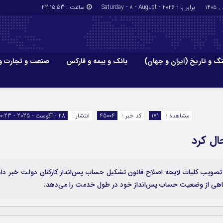
برابر با : Saturday - 8 - August - 2026
ساعت :
22:15:54
گ و تاریخ (ایران و جهان)
بانک و بیمه و فارکس
صنعت و تجارت و
جاذبه‌های
فرهنگ و تاریخ (ایران و جهان)
بانک و بیمه
گزارش‌های خبری میراث فرهنگی
ارزدیجیتال
مشاهده :
171
کد خبر :
45004
انتشار :
28 - آگوست - 2025 - 10:23
ا و هتل‌ها و
سوغات و صنایع دستی
ل کرد
ویب کلیات لایحه اصلاح قانون تشکیل حساب پس‌انداز کارکنان دولت خبر داد
آگاهی از وضعیت حساب پس‌انداز خود در طول خدمت را می‌دهد.