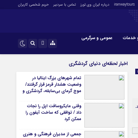
iranwaytours
درباره ایران وی تورز
تماس با سردبیر
حریم شخصی کاربران
 خدمات
عمومی و سرگرمی
 و فارکس
صنعت و تجارت و خدمات
اینستاگرام
اخبار لحظه‌ای دنیای گردشگری
فناوری
تلگرام
تمام شهرهای بزرگ ایتالیا در
اقتصاد گردشگری
وضعیت هشدار قرمز قرار گرفتند/
خودرو
موج گرمای بی‌سابقه، گردشگری و
زیرساخت‌های اروپا را تحت فشار
کارآفرینی و بازاریابی
قرار داد
وقتی مایکروسافت اپل را نجات
.
داد / توافقی که ساخت آیفون را
ممکن کرد
جمعی از مدیران فرهنگی و هنری