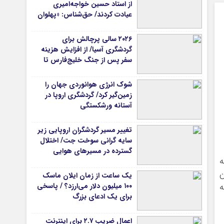
از استاد حسین خواجه‌امیری
عیادت کردند/ حق‌شناس: «پهلوان
آواز ایران» شایسته‌ترین توصیف
برای استاد ایرج است
۲۰۲۶ سالی پرچالش برای
گردشگری آسیا/ از افزایش هزینه
سفر پس از جنگ خلیج‌فارس تا
رقابت در شرق آسیا
شوک انرژی هوانوردی جهان را
زمین‌گیر کرد/ گردشگری اروپا در
آستانه ورشکستگی
تغییر مسیر گردشگران اروپایی زیر
سایه گرانی سوخت جت/ اختلال
گسترده در مسیرهای هوایی
ه
ن
یک ساعت از زمان ایلان ماسک
ه
۱۰۰ میلیون دلار می‌ارزد؟ / پاسخی
برای یک ادعای بزرگ
اعمال ضریب ۲.۷ برای اینترنت