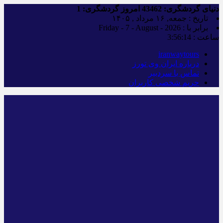
دنیای گردشگری:
43462
امروز گردشگری:
1
تاریخ : جمعه, ۱۶ مرداد , ۱۴۰۵
برابر با : Friday - 7 - August - 2026
ساعت :
3:56:15
iranwaytours
درباره ایران وی تورز
تماس با سردبیر
حریم شخصی کاربران