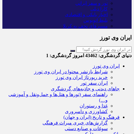
تور و سفر ایرانی
کارا دیلی
اخبار بانکی و اقتصادی
بلیط اتوبوس
مسیرهای نجف به کربلا
ایران وی تورز
دنیای گردشگری:
43462
امروز گردشگری:
1
ایران وی تورز
شرایط بازنشر محتوا در ایران وی تورز
خرید رپورتاژ ایران وی تورز
ایران سفر تور
جاهای دیدنی و جاذبه‌های گردشگری
راهنمای سفر (تورها و هتل‌ها و حمل‌و‌نقل و آموزشی
و…)
غذا و رستوران
کشاورزی و دامپروری
فرهنگ و تاریخ (ایران و جهان)
گزارش‌های خبری میراث فرهنگی
سوغات و صنایع دستی