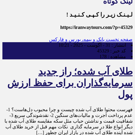
لینک کوتاه
لـیـنـک زیـر را کـپـی کـنـیـد !
https://iranwaytours.com/?p=45329
صفحه نخست
بانک و بیمه، بورس و فارکس
انتشار :
31 - آگوست - 2025 - 10:21
کد خبر :
45329
مشاهده :
178
طلای آب شده؛ راز جدید
سرمایه‌گذاران برای حفظ ارزش
پول
فهرست محتوا طلای آب‌ شده چیست و چرا محبوب دل‌هاست؟ 1-
عدم پرداخت اجرت و مالیات‌های سنگین 2- نقدشوندگی سریع 3-
شفافیت قیمت و نداشتن حباب مثل سکه مقایسه طلای آب شده با
دیگر انواع طلا در سرمایه گذاری نکات مهم قبل از خرید طلای آب‌
شده آینده طلای آب‌ شده در بازار ایران چطور […]