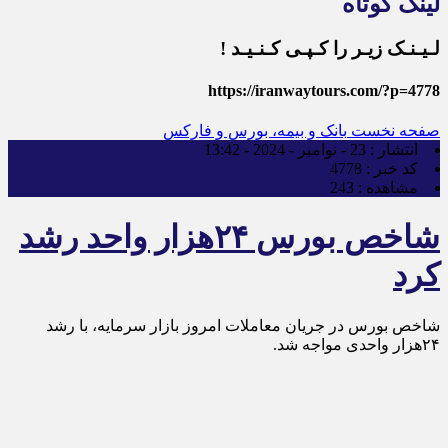
لینک کوتاه
لـیـنـک زیـر را کـپـی کـنـیـد !
https://iranwaytours.com/?p=4778
صفحه نخست
بانک و بیمه، بورس و فارکس
انتشار :
23 - نوامبر - 2024 - 13:42
کد خبر :
4778
مشاهده :
243
شاخص بورس ۲۴هزار واحد رشد
کرد
شاخص بورس در جریان معاملات امروز بازار سرمایه، با رشد
۲۴هزار واحدی مواجه شد.