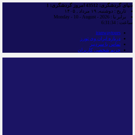
دنیای گردشگری:
43512
امروز گردشگری:
1
تاریخ : دوشنبه, ۱۹ مرداد , ۱۴۰۵
برابر با : Monday - 10 - August - 2026
ساعت :
6:31:35
iranwaytours
درباره ایران وی تورز
تماس با سردبیر
حریم شخصی کاربران