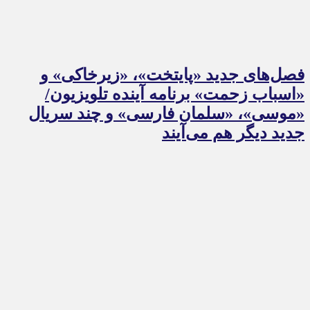
فصل‌های جدید «پایتخت»، «زیرخاکی» و
«اسباب زحمت» برنامه آینده تلویزیون/
«موسی»، «سلمان فارسی» و چند سریال
جدید دیگر هم می‌آیند