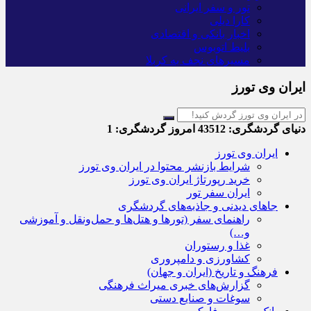
تور و سفر ایرانی
کارا دیلی
اخبار بانکی و اقتصادی
بلیط اتوبوس
مسیرهای نجف به کربلا
ایران وی تورز
دنیای گردشگری:
43512
امروز گردشگری:
1
ایران وی تورز
شرایط بازنشر محتوا در ایران وی تورز
خرید رپورتاژ ایران وی تورز
ایران سفر تور
جاهای دیدنی و جاذبه‌های گردشگری
راهنمای سفر (تورها و هتل‌ها و حمل‌و‌نقل و آموزشی
و…)
غذا و رستوران
کشاورزی و دامپروری
فرهنگ و تاریخ (ایران و جهان)
گزارش‌های خبری میراث فرهنگی
سوغات و صنایع دستی