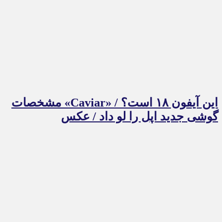
این آیفون ۱۸ است؟ / «Caviar» مشخصات
گوشی جدید اپل را لو داد / عکس