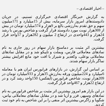
– اخبار اقتصادی –
به گزارش خبرنگار اقتصادی خبرگزاری تسنیم، در جریان
دادوستدهای امروز بازار سرمایه، بیش از 15میلیارد و 171میلیون
سهم و حق تقدم به‌ارزشی بالغ بر 9هزار و 574میلیارد تومان در بیش
از 369هزار نوبت مورد دادوستد قرار گرفت و شاخص بورس با رشد
24هزار و 443واحدی در ارتفاع 2 میلیون و 282هزار و 57واحد قرار
گرفت.
بیشترین اثر مثبت بر دماسنج بازار سهام در روز جاری به نام
نمادهای معاملاتی فارس، وبملت و تاپیکو شد و در مقابل نمادهای
معاملاتی بوعلی، وکغدیر و شیراز با افت خود مانع افزایش بیشتر
نماگر بازار سهام شدند.
بر اساس این گزارش، در بازارهای فرابورس ایران هم با معامله
6میلیارد و 224میلیون ورقه به‌ارزش 35هزار و 933میلیارد تومان در
209هزار نوبت، شاخص فرابورس (آیفکس) 150واحد رشد کرد و در
ارتفاع 22هزار و 467واحد قرار گرفت.
در این بازار هم امروز بیشترین اثر مثبت بر شاخص فرابورس به نام
نمادهای وسپهر، فزر و آریا شد و در مقابل نمادهای معاملاتی بپاس،
شگویا و زاگرس بیشترین اثر منفی را بر این شاخص به نام خود ثبت
کردند.