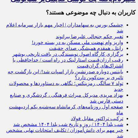
کاربران به دنبال چه موضوعی هستند؟
چشمک بورس به سهامداران | اخبار مهم بازار سرمایه اعلام
شد
تغییر حکم جنجالی علیرضا بیرانوند
واریز وام نهضت ملی مسکن به در بسته خورد!
رایتل، همقدم همیشگی صدای حقیقت
برگزاری کارگاه اصول نویسندگی در بافت تاریخی بوشهر
رقیب ارزان‌قیمت استارلینک در راه است / خداحافظی با
اشتراک‌های گران‌قیمت
بایننس دوباره صدرنشین بازار اسپات شد!/ این بازگشت چه
تاثیری بر بیت‌کوین دارد؟
تولد ۷ سالگی رمزینکس؛ نگاهی به دستاوردها و محصولات
جدید
بهزاد مریدی مدیرکل میراث‌ فرهنگی ، گردشگری و صنایع‌
دستی فارس شد
صفحه اول روزنامه‌های کرمانشاه سه‌شنبه یکم اردیبهشت
ماه
ترکیب تراکتور مقابل فولاد
شب یلدا ۱۴۰۴ / روز و تاریخ شب یلدا ۱۴۰۴ مشخص شد
خبر مهم برای دانش‌آموزان / تکلیف امتحانات نهایی مشخص
شد