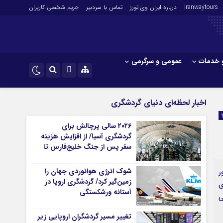
iranwaytours
درباره ایران وی تورز
تماس با سردبیر
حریم شخصی کاربران
 خدمات
عمومی و سرگرمی
 و فارکس
صنعت و تجارت و خدمات
اینستاگرام
اخبار لحظه‌ای دنیای گردشگری
فناوری
تلگرام
۲۰۲۶ سالی پرچالش برای
اقتصاد گردشگری
گردشگری آسیا/ از افزایش هزینه
خودرو
سفر پس از جنگ خلیج‌فارس تا
رقابت در شرق آسیا
کارآفرینی و بازاریابی
شوک انرژی هوانوردی جهان را
ر
زمین‌گیر کرد/ گردشگری اروپا در
ی
آستانه ورشکستگی
ی
تغییر مسیر گردشگران اروپایی زیر