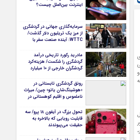
اینترنت بین‌الملل چیست؟
سرمایه‌گذاری جهانی در گردشگری
از مرز یک تریلیون دلار گذشت/
WTTC: آینده صنعت سفر با
شتاب سرمایه‌گذاری جهانی
تضمین می‌شود
مادرید رکورد تاریخی درآمد
ی
گردشگری را شکست/ هزینه‌کرد
ی
گردشگران خارجی از ۱۰ میلیارد
و
یورو فراتر رفت
ه
رونق گردشگری تابستانی در
«هوشینگ‌شان یائو» چین/ میراث
ناملموس و اقلیم کوهستانی در
کانون توجه گردشگران
تحول بزرگ در آیفون ۱۸ پرو/ سه
ل
قابلیت رویایی که بالاخره به
ر
حقیقت می‌پیوندند
،