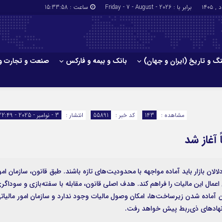
برابر با : Friday - 7 - August - 2026
ساعت :
15:33:58
گ و تاریخ (ایران و جهان)
بانک و بیمه و فارکس
صنعت و تجارت و
جاذبه‌های
فرهنگ و تاریخ (ایران و جهان)
بانک و بیمه
گزارش‌های خبری میراث فرهنگی
ارزدیجیتال
مشاهده :
143
کد خبر :
55891
انتشار :
3 - نوامبر - 2025 - 22:49
ا و هتل‌ها و
سوغات و صنایع دستی
 آغاز شد
الان بازار باید آماده مواجهه با محدودیت‌های تازه باشند. طبق قانون، سازمان امو
ازم برای اعمال این مالیات را فراهم کند. هدف اصلی قانون، مقابله با سفته‌بازی و سوداگر
ان آماده شدن زیرساخت‌ها، امکان وصول مالیات وجود ندارد و سازمان امور مالیات
گی نهادهای ذی‌ربط پیش خواهد رفت.