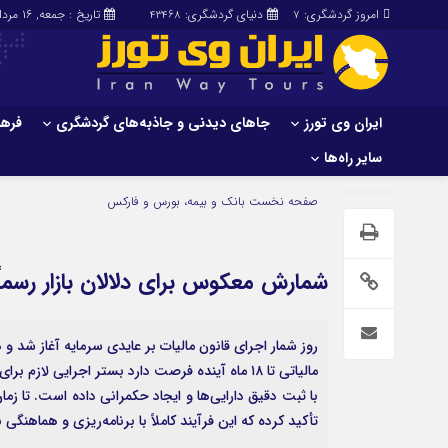
امروز گردشگری:
دنیای گردشگری:
تاریخ : جمعه, ۱۶ مرداد , ۱۴۰۵
43468
7
ایران وی تورز
جاهای دیدنی و جاذبه‌های گردشگری
فرهن
سایر راه‌ها
ایران وی تورز
جاهای دیدنی و 
صفحه نخست
بانک و بیمه، بورس و فارکس
گردشگری
شرایط بازنشر محتوا در ایران وی تورز
راهنمای سفر (توره
حمل‌و‌نقل و آموزشی و…)
خرید رپورتاژ ایران وی تورز
شمارش معکوس برای دلالان بازار رسماً
غذا و رستوران
ایران سفر تور
کشاورزی و دامپروری
روز شمار اجرای قانون مالیات بر عایدی سرمایه آغاز شد و دل
عمومی و سرگرمی
سایر راه‌ها
مالیاتی تا ۱۸ ماه آینده فرصت دارد بستر اجرایی ل
با ثبت دقیق دارایی‌ها و ایجاد حکمرانی داده است. تا زم
پزشکی، سلامت و زیبایی
تور و سفر ایرانی
تأکید کرده که این فرآیند کاملاً با برنامه‌ریزی و هماهن
حقوق و قضایی
کارا دیلی