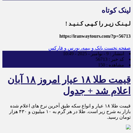
لینک کوتاه
لـیـنـک زیـر را کـپـی کـنـیـد !
https://iranwaytours.com/?p=56713
صفحه نخست
بانک و بیمه، بورس و فارکس
انتشار :
9 - نوامبر - 2025 - 10:49
کد خبر :
56713
مشاهده :
150
قیمت طلا ۱۸ عیار امروز ۱۸ آبان
اعلام شد + جدول
قیمت طلا ۱۸ عیار و انواع سکه طبق آخرین نرخ های اعلام شده
بازار به شرح زیر است. طلا در هر گرم به ۱۰ میلیون و ۴۳۰ هزار
تومان رسید.