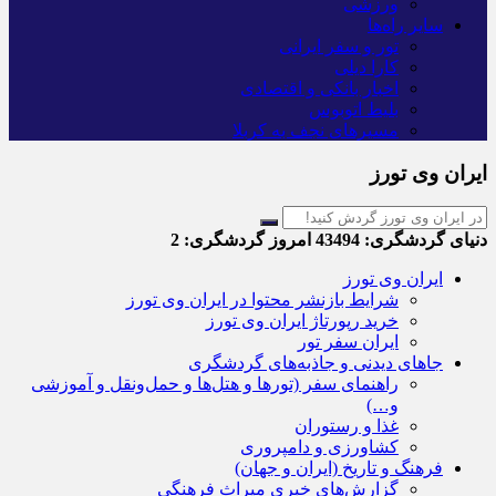
ورزشی
سایر راه‌ها
تور و سفر ایرانی
کارا دیلی
اخبار بانکی و اقتصادی
بلیط اتوبوس
مسیرهای نجف به کربلا
ایران وی تورز
دنیای گردشگری:
43494
امروز گردشگری:
2
ایران وی تورز
شرایط بازنشر محتوا در ایران وی تورز
خرید رپورتاژ ایران وی تورز
ایران سفر تور
جاهای دیدنی و جاذبه‌های گردشگری
راهنمای سفر (تورها و هتل‌ها و حمل‌و‌نقل و آموزشی
و…)
غذا و رستوران
کشاورزی و دامپروری
فرهنگ و تاریخ (ایران و جهان)
گزارش‌های خبری میراث فرهنگی