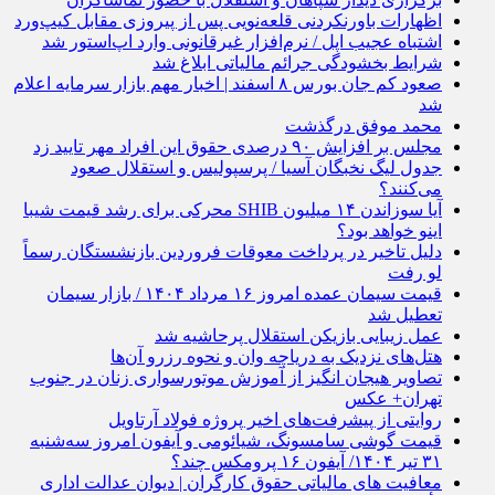
اظهارات باورنکردنی قلعه‌نویی پس از پیروزی مقابل کیپ‌ورد
اشتباه عجیب اپل / نرم‌افزار غیرقانونی وارد اپ‌استور شد
شرایط بخشودگی جرائم مالیاتی ابلاغ شد
صعود کم جان بورس ۸ اسفند | اخبار مهم بازار سرمایه اعلام
شد
محمد موفق درگذشت
مجلس بر افزایش ۹۰ درصدی حقوق این افراد مهر تایید زد
جدول لیگ نخبگان آسیا / پرسپولیس و استقلال صعود
می‌کنند؟
آیا سوزاندن ۱۴ میلیون SHIB محرکی برای رشد قیمت شیبا
اینو خواهد بود؟
دلیل تاخیر در پرداخت معوقات فروردین بازنشستگان رسماً
لو رفت
قیمت سیمان عمده امروز ۱۶ مرداد ۱۴۰۴ / بازار سیمان
تعطیل شد
عمل زیبایی بازیکن استقلال پرحاشیه شد
هتل‌های نزدیک به دریاچه وان و نحوه رزرو آن‌ها
تصاویر هیجان انگیز از آموزش موتورسواری زنان در جنوب
تهران+ عکس
روایتی از پیشرفت‌های اخیر پروژه فولاد آرتاویل
قیمت گوشی سامسونگ، شیائومی و آیفون امروز سه‌شنبه
۳۱ تیر ۱۴۰۴/ آیفون ۱۶ پرومکس چند؟
معافیت‌ های مالیاتی حقوق کارگران | دیوان عدالت اداری