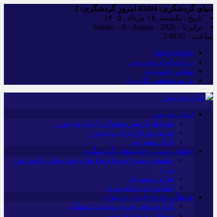
دنیای گردشگری:
43494
امروز گردشگری:
2
تاریخ : یکشنبه, ۱۸ مرداد , ۱۴۰۵
برابر با : Sunday - 9 - August - 2026
ساعت :
2:48:02
iranwaytours
درباره ایران وی تورز
تماس با سردبیر
حریم شخصی کاربران
ایران وی تورز
شرایط بازنشر محتوا در ایران وی تورز
خرید رپورتاژ ایران وی تورز
ایران سفر تور
جاهای دیدنی و جاذبه‌های گردشگری
راهنمای سفر (تورها و هتل‌ها و حمل‌و‌نقل و آموزشی
و…)
غذا و رستوران
کشاورزی و دامپروری
فرهنگ و تاریخ (ایران و جهان)
گزارش‌های خبری میراث فرهنگی
سوغات و صنایع دستی