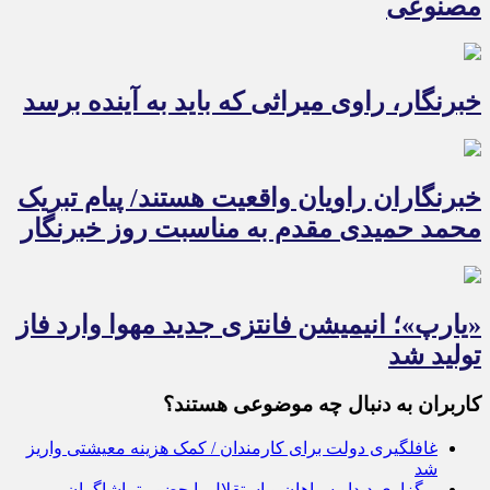
مصنوعی
خبرنگار، راوی میراثی که باید به آینده برسد
خبرنگاران راویان واقعیت هستند/ پیام تبریک
محمد حمیدی مقدم به مناسبت روز خبرنگار
«یارپ»؛ انیمیشن فانتزی جدید مهوا وارد فاز
تولید شد
کاربران به دنبال چه موضوعی هستند؟
غافلگیری دولت برای کارمندان / کمک هزینه معیشتی واریز
شد
برگزاری دیدار سپاهان و استقلال با حضور تماشاگران