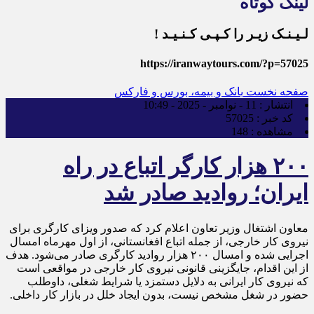
لینک کوتاه
لـیـنـک زیـر را کـپـی کـنـیـد !
https://iranwaytours.com/?p=57025
صفحه نخست
بانک و بیمه، بورس و فارکس
انتشار :
11 - نوامبر - 2025 - 10:49
کد خبر :
57025
مشاهده :
148
۲۰۰ هزار کارگر اتباع در راه
ایران؛ روادید صادر شد
معاون اشتغال وزیر تعاون اعلام کرد که صدور ویزای کارگری برای
نیروی کار خارجی، از جمله اتباع افغانستانی، از اول مهرماه امسال
اجرایی شده و امسال ۲۰۰ هزار روادید کارگری صادر می‌شود. هدف
از این اقدام، جایگزینی قانونی نیروی کار خارجی در مواقعی است
که نیروی کار ایرانی به دلایل دستمزد یا شرایط شغلی، داوطلب
حضور در شغل مشخص نیست، بدون ایجاد خلل در بازار کار داخلی.