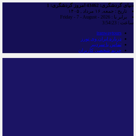
دنیای گردشگری:
43462
امروز گردشگری:
1
تاریخ : جمعه, ۱۶ مرداد , ۱۴۰۵
برابر با : Friday - 7 - August - 2026
ساعت :
3:54:23
iranwaytours
درباره ایران وی تورز
تماس با سردبیر
حریم شخصی کاربران