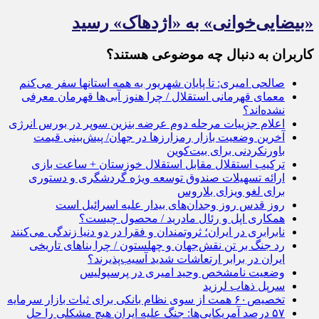
«بیضایی‌خوانی» به «اژدهاک» رسید
کاربران به دنبال چه موضوعی هستند؟
صالحی امیری: تا پایان شهریور به همه استانها سفر می‌کنم
معمای قهرمانی استقلال / چرا هنوز آبی‌ها قهرمان معرفی
نشده‌اند؟
اعلام جزییات مرحله دوم عرضه بنزین سوپر در بورس انرژی
آخرین وضعیت بازار رمزارزها در جهان/ پیش‌بینی قیمت
باورنکردنی برای بیت‌کوین
ترکیب استقلال مقابل استقلال خوزستان + ساعت بازی
ارائه تسهیلات صندوق توسعه ویژه گردشگری و دستوری
برای لغو ویزای بلاروس
روز قدس روز وجدان‌های بیدار علیه اسرائیل است
همکاری اپل و رئال مادرید / محصول چیست؟
نابرابری در ایران؛ ثروتمندان و فقرا در دو دنیا زندگی می‌کنند
رد جنگ بر تن نقش‌جهان و چهلستون / چرا بناهای تاریخی
ایران در برابر ارتعاشات شدید آسیب‌پذیرند؟
وضعیت نامشخص وحید امیری در پرسپولیس
سرپل ذهاب لرزید
تخصیص۶۰ همت از سوی نظام بانکی برای ثبات بازار سرمایه
۵۷ درصد آمریکایی‌ها: جنگ علیه ایران هیچ مشکلی را حل