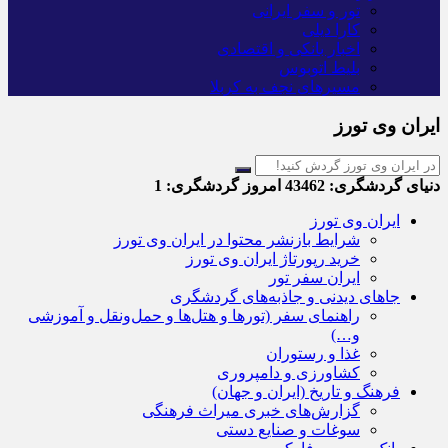
تور و سفر ایرانی
کارا دیلی
اخبار بانکی و اقتصادی
بلیط اتوبوس
مسیرهای نجف به کربلا
ایران وی تورز
دنیای گردشگری:
43462
امروز گردشگری:
1
ایران وی تورز
شرایط بازنشر محتوا در ایران وی تورز
خرید رپورتاژ ایران وی تورز
ایران سفر تور
جاهای دیدنی و جاذبه‌های گردشگری
راهنمای سفر (تورها و هتل‌ها و حمل‌و‌نقل و آموزشی
و…)
غذا و رستوران
کشاورزی و دامپروری
فرهنگ و تاریخ (ایران و جهان)
گزارش‌های خبری میراث فرهنگی
سوغات و صنایع دستی