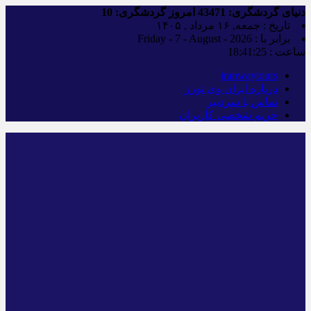
دنیای گردشگری:
43471
امروز گردشگری:
10
تاریخ : جمعه, ۱۶ مرداد , ۱۴۰۵
برابر با : Friday - 7 - August - 2026
ساعت :
18:41:26
iranwaytours
درباره ایران وی تورز
تماس با سردبیر
حریم شخصی کاربران