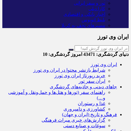
تور و سفر ایرانی
کارا دیلی
اخبار بانکی و اقتصادی
بلیط اتوبوس
مسیرهای نجف به کربلا
ایران وی تورز
دنیای گردشگری:
43471
امروز گردشگری:
10
ایران وی تورز
شرایط بازنشر محتوا در ایران وی تورز
خرید رپورتاژ ایران وی تورز
ایران سفر تور
جاهای دیدنی و جاذبه‌های گردشگری
راهنمای سفر (تورها و هتل‌ها و حمل‌و‌نقل و آموزشی
و…)
غذا و رستوران
کشاورزی و دامپروری
فرهنگ و تاریخ (ایران و جهان)
گزارش‌های خبری میراث فرهنگی
سوغات و صنایع دستی