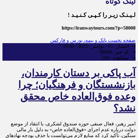
لینک کوتاه
لـیـنـک زیـر را کـپـی کـنـیـد !
https://iranwaytours.com/?p=58008
صفحه نخست
بانک و بیمه، بورس و فارکس
انتشار :
15 - نوامبر - 2025 - 16:49
کد خبر :
58008
مشاهده :
184
آب پاکی بر دستان کارمندان،
بازنشستگان و فرهنگیان؛ چرا
وعده فوق‌العاده خاص محقق
نشد؟
امیر رهبر، فعال صنفی حوزه صندوق لشکری، با انتقاد از موضع
دولت درباره عدم اجرای «فوق‌العاده خاص» به دلیل بار مالی
سنگین، تأکید کرد که منابع لازم می‌توانست با حذف بودجه نهادهای