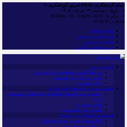
دنیای گردشگری:
43516
امروز گردشگری:
5
تاریخ : دوشنبه, ۱۹ مرداد , ۱۴۰۵
برابر با : Monday - 10 - August - 2026
ساعت :
10:19:32
iranwaytours
درباره ایران وی تورز
تماس با سردبیر
حریم شخصی کاربران
ایران وی تورز
شرایط بازنشر محتوا در ایران وی تورز
خرید رپورتاژ ایران وی تورز
ایران سفر تور
جاهای دیدنی و جاذبه‌های گردشگری
راهنمای سفر (تورها و هتل‌ها و حمل‌و‌نقل و آموزشی
و…)
غذا و رستوران
کشاورزی و دامپروری
فرهنگ و تاریخ (ایران و جهان)
گزارش‌های خبری میراث فرهنگی
سوغات و صنایع دستی