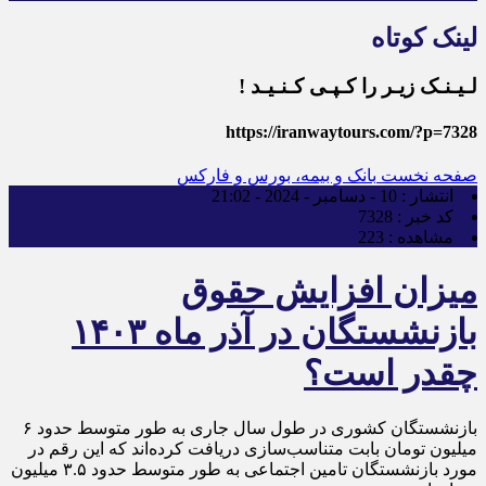
لینک کوتاه
لـیـنـک زیـر را کـپـی کـنـیـد !
https://iranwaytours.com/?p=7328
صفحه نخست
بانک و بیمه، بورس و فارکس
انتشار :
10 - دسامبر - 2024 - 21:02
کد خبر :
7328
مشاهده :
223
میزان افزایش حقوق
بازنشستگان در آذر ماه ۱۴۰۳
چقدر است؟
بازنشستگان کشوری در طول سال جاری به طور متوسط حدود ۶
میلیون تومان بابت متناسب‌سازی دریافت کرده‌اند که این رقم در
مورد بازنشستگان تامین اجتماعی به طور متوسط حدود ۳.۵ میلیون