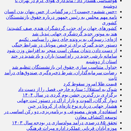
هواشناسی هشدار داد / ماندگاری هوای گرم در تهران تا
دوشنبه
«حس ششم» چیست؟ / رمزگشایی از حس پنهان بدن انسان
نامه مهم مجلس به رئیس جمهور درباره حقوق بازنشستگان
کشوری
کشورهای جهان برای جذب گردشگران هندی صف کشیدند/
هند به موتور جدید گردشگری جهانی تبدیل شد
اژه‌ای: رسیدگی به پرونده چای دبش را سیاسی نکنیم
دستور جدید گمرک برای ترخیص موبایل در شرایط جنگی
از دست دادن دندان ممکن است منجر به افزایش وزن شود
سامانه بارشی جدید در راه است/ باران و باد شدید در چند
استان از دوشنبه
جداول متناسب سازی حقوق این بازنشستگان تنظیم شد
رضایت سرمایه‌گذاران، شرط ذخیره‌گیری صندوق‌های درآمد
ثابت
قیمت طلا امروز سقوط کرد
شوک به استقلال؛ ستاره خارجی فصل را از دست داد
برگزاری بزرگ‌ترین جشن بوم گردی‌ در سال ۱۴۰۴
دیوار گرگان، الموت و بازار اراک در دستور ثبت جهانی
هشدار جهانی درباره نوع تازه‌ای از کرونا در چین
استفاده از هوش مصنوعی و برنامه‌ریزی، دو رکن اساسی در
توسعه اکتشاف معادن
تحقق ۸۵ درصدی درآمد مولدسازی در بودجه سال ۱۴۰۳
موزه آبادان قربانی عملکرد اداره میراث فرهنگی