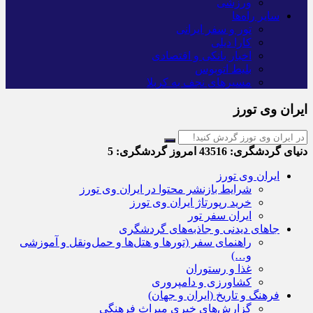
ورزشی
سایر راه‌ها
تور و سفر ایرانی
کارا دیلی
اخبار بانکی و اقتصادی
بلیط اتوبوس
مسیرهای نجف به کربلا
ایران وی تورز
دنیای گردشگری:
43516
امروز گردشگری:
5
ایران وی تورز
شرایط بازنشر محتوا در ایران وی تورز
خرید رپورتاژ ایران وی تورز
ایران سفر تور
جاهای دیدنی و جاذبه‌های گردشگری
راهنمای سفر (تورها و هتل‌ها و حمل‌و‌نقل و آموزشی
و…)
غذا و رستوران
کشاورزی و دامپروری
فرهنگ و تاریخ (ایران و جهان)
گزارش‌های خبری میراث فرهنگی