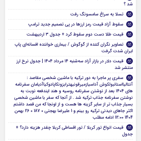
شد ؟
تسلا به سراغ سامسونگ رفت
سقوط آزاد قیمت رمز ارزها در پی تصمیم جدید ترامپ
قیمت طلا دست دوم سقوط کرد + جدول ۳ اردیبهشت
تصاویر نگران کننده از گوگوش / بیماری خواننده افسانه‌ای پاپ
ایران شدت گرفت
قیمت دلار در بازار آزاد سه‌شنبه ۱۴ مرداد ۱۴۰۴ | جدول نرخ ارز
منتشر شد
سفری پر ماجرا به دور ترکیه با ماشین شخصی مقاصد :
آنتالیااستانبولکوش آداسیازمیرقونیهترابزونکاپادوکیاآدیامان سفرنامه
های ۱۴۰۴ بعد از نوشتن سفرنامه روسیه و هند ایندفعه نوبت به
نوشتن سفرنامه جذاب ترکیه شد . از آنجا که سفر با ماشین شخصی
بسیار جذاب تر از سایر گزینه ها هست و از اونجا که من قصد داشتم
اکثر جاهای دیدنی ترکیه رو بینم و 1 علیرضا بهجتی 0 187 0 26 بهمن
1404 12:00 ادامه مطلب
قیمت انواع تور کربلا / تور اقساطی کربلا چقدر هزینه دارد؟ +
جدول