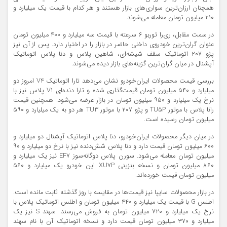
همچنان ارزان‌ترین سواری‌های بازار هستند و هر کدام با قیمت یک میلیارد و
۲۱۰ میلیون تومان معامله می‌شوند.
در سمت مقابل، ری‌را توربو ۶ سرعته با قیمت سه میلیارد و ۴۰۰ میلیون تومان
عنوان گران‌ترین خودروی داخلی حاضر در بازار را در اختیار دارد. پس از آن نیز
پژو ۲۰۷ اتوماتیک سقف شیشه‌ای، شاهین پلاس و دنا پلاس اتوماتیک
آپشنال در میان گران‌ترین گزینه‌های بازار دیده می‌شوند.
بررسی قیمت محصولات ایران‌خودرو نشان می‌دهد تارا اتوماتیک V4 امروز دو
میلیارد و ۵۴۰ میلیون تومان قیمت‌گذاری شده و تارا دنده‌ای V1 پلاس نیز با
نرخ یک میلیارد و ۹۵۰ میلیون تومان در بازار عرضه می‌شود. همچنین قیمت
رانا پلاس با موتور TU5P و پژو ۲۰۷ با موتور TU3 هر دو به یک میلیارد و ۵۹۰
میلیون تومان رسیده است.
در میان دیگر محصولات ایران‌خودرو، دنا پلاس اتوماتیک آپشنال دو میلیارد و
۶۰۰ میلیون تومان قیمت دارد و دنا پلاس شش‌دنده نیز با نرخ دو میلیارد و ۹۰
میلیون تومان معامله می‌شود. سورن پلاس دوگانه‌سوز EF7 نیز یک میلیارد و
۸۶۰ میلیون تومان و نسخه بنزینی XU7P این خودرو یک میلیارد و ۵۶۰
میلیون تومان قیمت خورده‌اند.
در بازار محصولات سایپا نیز قیمت‌ها در مقایسه با روز گذشته ثابت مانده است.
اطلس G با قیمت یک میلیارد و ۴۴۰ میلیون تومان و اطلس اتوماتیک پلاس با
نرخ یک میلیارد و ۷۲۰ میلیون تومان به فروش می‌رسند. سهند S نیز یک
میلیارد و ۳۷۰ میلیون تومان قیمت دارد و نسخه اتوماتیک آن با نام سهند