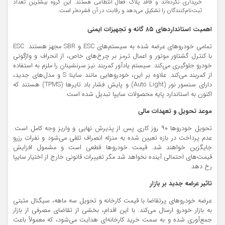
خریداری نکرده‌اند و فاقد پلاک فعال انتظامی هستند. این گروه بیشترین تعداد
ثبت‌نام‌کنندگان را تشکیل می‌دهد و رقابت در آن فشرده‌تر است.
اهمیت استانداردهای ۸۵ گانه و تجهیزات ایمنی
تمامی خودروهای عرضه شده به سیستم‌های ESC و SBR مجهز هستند. ESC
با کنترل گشتاور موتور و اعمال ترمز بر چرخ‌های خاص، از انحراف و واژگونی
خودرو جلوگیری می‌کند. سیستم یادآور کمربند نیز سرنشینان را ملزم به استفاده
از کمربند می‌کند. علاوه بر این، خودروهایی مانند ساینا S و مدل‌های جدید،
دارای سنسور نور (Auto Light) و پایش فشار باد تایرها (TPMS) هستند که
اکنون به استاندارد پایه محصولات سایپا تبدیل شده است.
موعد تحویل و تعهدات مالی
تحویل خودروها ۹۰ روز کاری پس از پذیرش نهایی و واریز وجه کامل است.
عدم پرداخت در بازه تعیین شده به منزله انصراف تلقی می‌شود و نفرات رزرو
جایگزین خواهند شد. قیمت خودروها قطعی است و مشمول افزایش
قیمت‌های احتمالی آینده نخواهد شد مگر تغییرات قانونی خارج از اختیار سایپا
رخ دهد.
تاثیر عرضه جدید بر بازار
عرضه خودروهای پرتقاضا با قیمت کارخانه و تحویل سه ماهه، سیگنال مثبتی
به بازار خودرو ارسال می‌کند. با این اقدام، بخشی از تقاضای مصرفی از بازار
جمع‌آوری شده و به سمت خرید کارخانه‌ای هدایت می‌شود، که معمولاً باعث