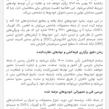
یکشنبه ۲۶ بهمن ماه ۱۴۰۴ برگزار خواهد شد و نظارت بر آن توسط نهادهای
ذی‌ربط انجام می‌شود. این اطلاعیه اهمیت ویژه‌ای برای متقاضیان دارد، چرا که
تعیین منتخبان نهایی و مسیر تحویل خودروها را مشخص می‌کند.
در این دوره، سایپا خودروهای ارتقا یافته و مطابق استانداردهای ۸۵ گانه را
عرضه کرده است. از جمله محصولات شاخص می‌توان به اطلس GL، کوییک
GXR-L، ساینا S و پروژه‌های P421 و P441 اشاره کرد که هر یک ویژگی‌های
خاصی از نظر فنی و ایمنی دارند. این خودروها با آپشن‌های اجباری ایمنی
مانند سیستم کنترل پایداری الکترونیکی (ESC) و یادآور بستن کمربند ایمنی
(SBR) ارائه شده‌اند تا سطح ایمنی سرنشینان افزایش یابد.
زمان دقیق برگزاری قرعه‌کشی و نهادهای نظارت‌کننده
مراسم قرعه‌کشی رأس ساعت ۱۴:۰۰ برگزار می‌شود و ناظران رسمی از جمله
سازمان بازرسی کل کشور و وزارت صنعت، معدن و تجارت (صمت) حضور
خواهند داشت. نظارت این نهادها تضمین‌کننده رعایت عدالت و شفافیت در
توزیع خودروها میان متقاضیان واجد شرایط است. نتایج قرعه‌کشی پس از
تایید نهایی ناظران از طریق سامانه یکپارچه و سایت رسمی سایپا منتشر
می‌شود و متقاضیان می‌توانند وضعیت ثبت‌نام خود را پیگیری کنند.
بررسی فنی و تجهیزاتی خودروهای عرضه شده
از جمله نکات برجسته این دوره، تنوع محصولات و تمرکز بر استانداردهای
ایمنی جدید است. خودروهایی مانند اطلس GL و کوییک GXR-L به سیستم