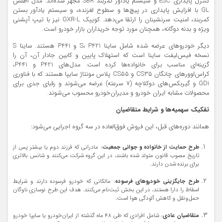
کنترل پایداری ESC و سیستم یادآور کمربند SBR مجهز شده‌اند. مدل اطلس
GL با افزایش پایداری در پیچ‌ها و سطوح لغزنده، و سیستم یادآور بستن
کمربند، امنیت سرنشینان را ارتقا می‌دهد. کوییک GXR-L نیز با تیپ آپشنی
ویژه و بدنه دوگانه، همچنان مورد توجه خریداران بازار خودرو است.
دیگر خودروهای عرضه شده شامل ساینا S، P421 و P441 هستند. ساینا S
نسخه فیس‌لیفت ساینا است که استهلاک پایین و کابین جادار آن، آن را
گزینه‌ای مناسب برای خانواده‌ها کرده است. مدل‌های P421 و P441،
کراس‌اوورهای چانگان CS35 و CS55 پلاس مونتاژ سایپا هستند که با فناوری
GDi و گیربکس‌های دوکلاچه (۷ سرعته) عرضه می‌شوند و رقبای جدی برای
محصولات مشابه ایران خودرو و مدیران‌خودرو محسوب می‌شوند.
تفکیک سهمیه‌ها و شرایط متقاضیان
همانند دوره‌های قبل، این فروش فوق‌العاده در سه گروه اجرایی می‌شود:
طرح حمایت از خانواده و جوانی جمعیت
: مادرانی که فرزند دوم یا بیشتر پس از
تاریخ مصوب قانون متولد شده باشند، در این گروه شرکت می‌کنند و شانس بالاتری
برای برنده شدن دارند.
طرح جایگزینی خودروهای فرسوده
: مالکانی که خودرو فرسوده دارند و شرایط
اسقاط را دارا هستند، در این بخش ثبت‌نام می‌کنند. هدف این طرح نوسازی ناوگان
حمل‌ونقل و کاهش آلودگی هوا است.
متقاضیان عادی
: شامل افرادی که طی ۴۸ ماه گذشته از ایران‌خودرو یا سایپا خودرو