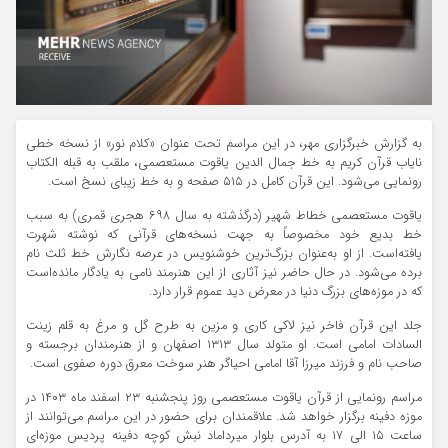
به گزارش خبرگزاری مهر، در این مراسم تحت عنوان «کلام نور» از نسخه خطی
نایاب قرآن کریم به خط جمال
الدین
یاقوت
مستعصمی
، ملقب به قبله
الکتاب
رونمایی می‌شود. این قرآن کامل در ۵۱۵ صفحه و به خط زیبای نسخ است.
یاقوت
مستعصمی
خطاط شهیر (درگذشته به سال ۶۹۸ هجری قمری) به سبب
خط بدیع خود مخصوصاً به جهت نسخه‌های قرآنی که نوشته شهرت
یافته‌است. از او به‌عنوان بزرگ‌ترین خوشنویس در عرصه نگارش خط ثلث نام
برده می‌شود. در حال حاضر نیز آثاری از این هنرمند نامی به یادگار مانده‌است
که در موزه‌های بزرگ دنیا در معرض دید عموم قرار دارد.
جلد این قرآن فاخر نیز لاکی کاری و مزین به طرح گل و مرغ به قلم زینت
السادات
امامی است. او متولد سال ۱۳۱۳ اصفهان و از هنرمندان برجسته و
صاحب نام و فرزند میرزا آقا امامی احیاگر هنر سوخت معرق دوره صفوی است.
مراسم رونمایی از قرآن یاقوت
مستعصمی
روز پنجشنبه ۲۳ اسفند ماه
۱۴۰۳
در
موزه دفینه برگزار خواهد شد. علاقمندان برای حضور در این مراسم می‌توانند از
ساعت ۱۵ الی ۱۷ به آدرس بلوار میرداماد نبش کوچه دفینه پردیس موزه‌ای