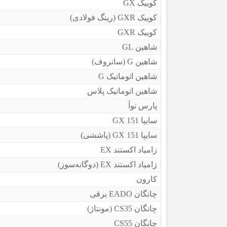
کوییک GX
کوییک GXR (رینگ فولادی)
کوییک GXR
شاهین GL
شاهین G (سانروف)
شاهین اتوماتیک G
شاهین اتوماتیک پلاس
پارس نوآ
سایپا 151 GX
سایپا 151 GX (پاششی)
زامیاد اکستند EX
زامیاد اکستند EX (دوگانه‌سوز)
کارون
چانگان EADO برقی
چانگان CS35 (مونتاژ)
چانگان CS55