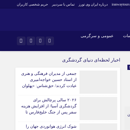
iranwaytours
درباره ایران وی تورز
تماس با سردبیر
حریم شخصی کاربران
مات
عمومی و سرگرمی
و فارکس
صنعت و تجارت و خدمات
اینستاگرام
اخبار لحظه‌ای دنیای گردشگری
فناوری
تلگرام
جمعی از مدیران فرهنگی و هنری
اقتصاد گردشگری
از استاد حسین خواجه‌امیری
خودرو
عیادت کردند/ حق‌شناس: «پهلوان
کارآفرینی و بازاریابی
آواز ایران» شایسته‌ترین توصیف
برای استاد ایرج است
۲۰۲۶ سالی پرچالش برای
گردشگری آسیا/ از افزایش هزینه
سفر پس از جنگ خلیج‌فارس تا
 میلیون تومان
رقابت در شرق آسیا
شوک انرژی هوانوردی جهان را