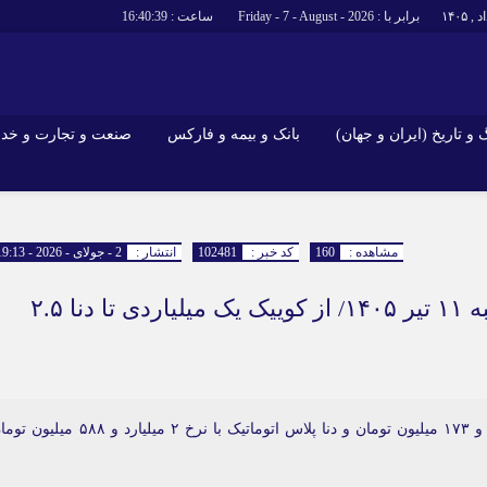
برابر با : Friday - 7 - August - 2026
ساعت :
16:40:40
و تاریخ (ایران و جهان)
بانک و بیمه و فارکس
صنعت و تجارت و خد
جاذبه‌های
فرهنگ و تاریخ (ایران و جهان)
بانک و بیمه 
گزارش‌های خبری میراث فرهنگی
ارزدیجیتال
مشاهده :
160
کد خبر :
102481
انتشار :
2 - جولای - 2026 - 19:13
ا و هتل‌ها و
سوغات و صنایع دستی
جدیدترین قیمت خودرو امروز پنجشنبه ۱۱ تیر ۱۴۰۵/ از کوییک یک میلیاردی تا دنا ۲.۵
امروز پنجشنبه ۱۱ تیر ۱۴۰۵، کوییک S با نرخ ۱ میلیارد و ۱۷۳ میلیون تومان و دنا پلاس اتوماتیک با نرخ ۲ میلیارد و ۵۸۸