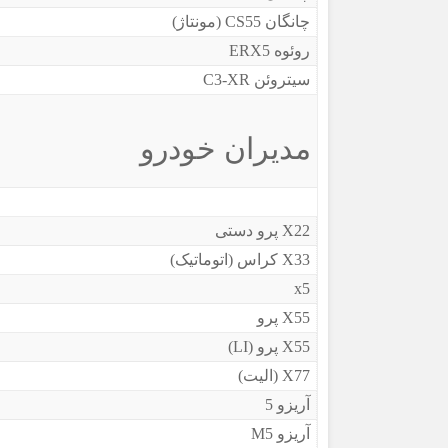
چانگان CS55 (مونتاژ)
روئوه ERX5
سیتروئن C3-XR
مدیران خودرو
X22 پرو دستی
X33 کراس (اتوماتیک)
x5
X55 پرو
X55 پرو (LI)
X77 (الیت)
آریزو 5
آریزو M5