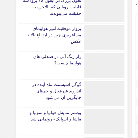
تحول بزرگ در آیفون ۱۸ پرو/ سه
ر
قابلیت رویایی که بالاخره به
حقیقت می‌پیوندند
پرواز موفقیت‌آمیز هواپیمای
مسافربری چین در ارتفاع بالا /
عکس
راز رنگ آبی در صندلی های
هواپیما چیست؟
گوگل اسیستنت ماه آینده در
اندروید غیرفعال و جمینای
جایگزین آن می‌شود
پوستر نمایش «وانیا و سونیا و
ماشا و اسپایک» رونمایی شد