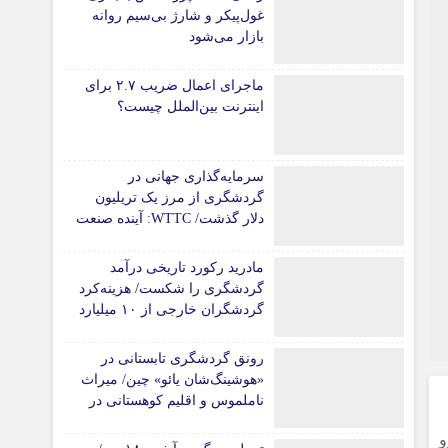
غول‌پیکر و شارژ بی‌سیم روانه
بازار می‌شود
ماجرای اعمال ضریب ۲.۷ برای
اینترنت بین‌الملل چیست؟
سرمایه‌گذاری جهانی در
گردشگری از مرز یک تریلیون
دلار گذشت/ WTTC: آینده صنعت
سفر با شتاب سرمایه‌گذاری
جهانی تضمین می‌شود
مادرید رکورد تاریخی درآمد
گردشگری را شکست/ هزینه‌کرد
گردشگران خارجی از ۱۰ میلیارد
یورو فراتر رفت
رونق گردشگری تابستانی در
«هوشینگ‌شان یائو» چین/ میراث
ناملموس و اقلیم کوهستانی در
کانون توجه گردشگران
و