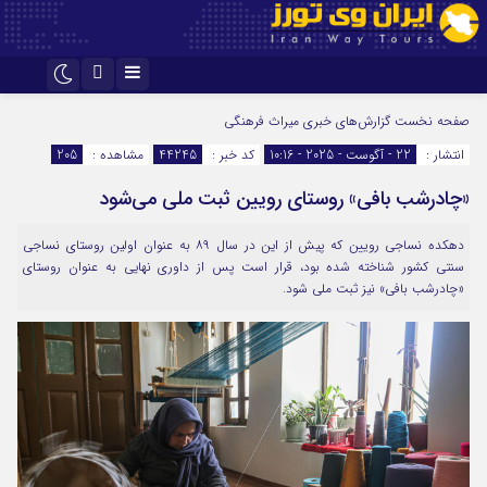
اینستاگرام
تلگرام
صفحه نخست
گزارش‌های خبری میراث فرهنگی
انتشار :
22 - آگوست - 2025 - 10:16
کد خبر :
44245
مشاهده :
205
«چادرشب بافی» روستای رویین ثبت ملی می‌شود
دهکده نساجی رویین که پیش از این در سال ۸۹ به عنوان اولین روستای نساجی
سنتی کشور شناخته شده بود، قرار است پس از داوری نهایی به عنوان روستای
«چادرشب بافی» نیز ثبت ملی شود.