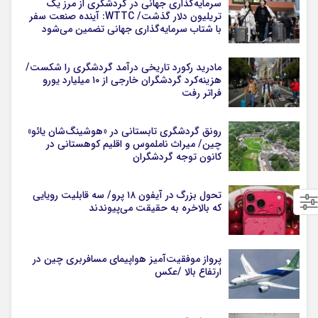
سرمایه‌گذاری جهانی در گردشگری از مرز یک
تریلیون دلار گذشت/ WTTC: آینده صنعت سفر
با شتاب سرمایه‌گذاری جهانی تضمین می‌شود
مادرید رکورد تاریخی درآمد گردشگری را شکست/
هزینه‌کرد گردشگران خارجی از ۱۰ میلیارد یورو
فراتر رفت
رونق گردشگری تابستانی در «هوشینگ‌شان یائو»
چین/ میراث ناملموس و اقلیم کوهستانی در
کانون توجه گردشگران
تحول بزرگ در آیفون ۱۸ پرو/ سه قابلیت رویایی
که بالاخره به حقیقت می‌پیوندند
پرواز موفقیت‌آمیز هواپیمای مسافربری چین در
ارتفاع بالا /عکس