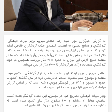
به گزارش خبرگزاری مهر،
سید رضا
صالحی‌امیری، وزیر میراث فرهنگی،
گردشگری و صنایع دستی، به اهمیت اقتصادی جذب گردشگران خارجی اشاره
کرد و گفت:
بر اساس
ارزیابی‌های جهانی، نرخ درآمد هر گردشگر حدود
۱۰۱۹
دلار است. در
داخل کشور
ما این عدد تقریباً هزار دلار برآورد شده است، اما در
منطقه خلیج فارس این میزان به حدود
۲۰۰۰
دلار می‌رسد. همچنین در حوزه
گردشگری سلامت، درآمد هر گردشگر تا
۳۰۰۰
دلار افزایش می‌یابد.
صالحی‌امیری با بیان اینکه این اعداد بسته به نوع گردشگری، کشور مبدا،
منطقه و موضوع سفر متفاوت است، خاطرنشان کرد: در سال گذشته، کشور ما
حدود ۷ میلیون و ۳۹۹ هزار گردشگر ورودی داشته است که
بر اساس
گزارش
فراجا
، گذرنامه‌های آنها مهر ورود به کشور خورده است.
وزیر میراث فرهنگی تصریح کرد: در مجموع، این تعداد گردشگر باعث کسب
درآمدی معادل ۷ میلیارد و ۴۰۰ میلیون دلار برای کشور شده است که
نشان‌دهنده ظرفیت بالای صنعت گردشگری در رشد اقتصادی است.