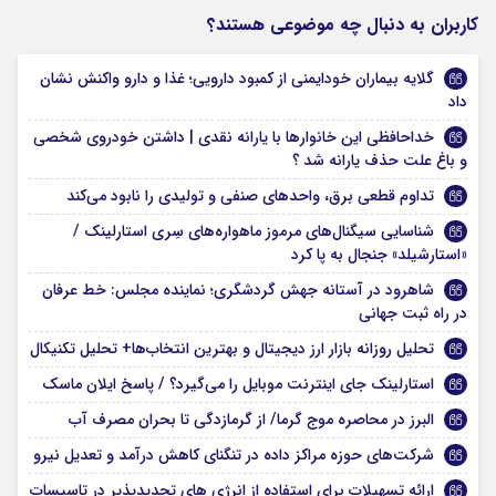
کاربران به دنبال چه موضوعی هستند؟
گلایه بیماران خودایمنی از کمبود دارویی؛ غذا و دارو واکنش نشان
داد
خداحافظی این خانوارها با یارانه نقدی | داشتن خودروی شخصی
و باغ علت حذف یارانه شد ؟
تداوم قطعی برق، واحدهای صنفی و تولیدی را نابود می‌کند
شناسایی سیگنال‌های مرموز ماهواره‌های سِری استارلینک /
«استارشیلد»‌ جنجال به پا کرد
شاهرود در آستانه جهش گردشگری؛ نماینده مجلس: خط عرفان
در راه ثبت جهانی
تحلیل روزانه بازار ارز دیجیتال و بهترین انتخاب‌ها+ تحلیل تکنیکال
استارلینک جای اینترنت موبایل را می‌گیرد؟ / پاسخ ایلان ماسک
البرز در محاصره موج گرما/ از گرمازدگی تا بحران مصرف آب
شرکت‌های حوزه مراکز داده در تنگنای کاهش درآمد و تعدیل نیرو
ارائه تسهیلات برای استفاده از انرژی های تجدیدپذیر در تاسیسات