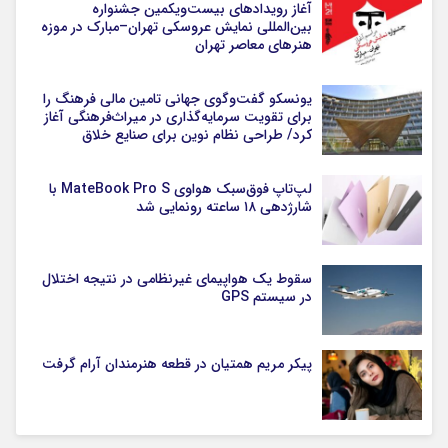
آغاز رویدادهای بیست‌ویکمین جشنواره
بین‌المللی نمایش عروسکی تهران–مبارک در موزه
هنرهای معاصر تهران
یونسکو گفت‌وگوی جهانی تامین مالی فرهنگ را
برای تقویت سرمایه‌گذاری در میراث‌فرهنگی آغاز
کرد/ طراحی نظام نوین برای صنایع خلاق
لپ‌تاپ فوق‌سبک هواوی MateBook Pro S با
شارژدهی ۱۸ ساعته رونمایی شد
سقوط یک هواپیمای غیرنظامی در نتیجه اختلال
در سیستم‌ GPS
پیکر مریم همتیان در قطعه هنرمندان آرام گرفت