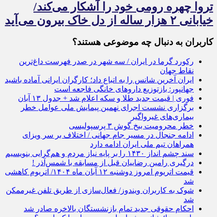
تروا چهره رومی خود را آشکار می‌کند/
خیابانی ۲ هزار ساله از دل خاک بیرون می‌آید
کاربران به دنبال چه موضوعی هستند؟
رکورد گرما در ایران / سه شهر در صدر فهرست داغ‌ترین
نقاط جهان
ایران آخرین شانس را به اتباع داد؛ کارگران ایرانی آماده باشید
جهانپور: بازتوزیع داروهای خانگی فاجعه‌ است
فوری | قیمت جدید طلا و سکه اعلام شد + جدول ۱۳ آبان
برگزاری نشست اجرای نهمین پیمایش ملی عوامل خطر
بیماری‌های غیرواگیر
خطر محرومیت بیخ گوش ۳ پرسپولیسی
ادامه جنجال در مسیر جام جهانی / اختلاف بر سر ویزای
همراهان تیم ملی ایران ادامه دارد
سند چشم انداز ۱۴۳۰ را بر پایه نیاز مردم و هم‌گرایی بنویسیم
درگیری رامین رضاییان قبل از مسابقه با شمس‌آذر !
قیمت اتریوم امروز دوشنبه ۱۲ آبان ماه ۱۴۰۴/ اتریوم کاهشی
شد
شوک به کاربران ویندوز/ فعال‌سازی از طریق تلفن غیرممکن
شد
احکام حقوقی جدید تمام بازنشستگان بالاخره صادر شد