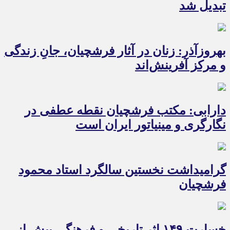
تبدیل شد
بهروزآذر: زنان در آثار فرشچیان، جانِ زندگی
و مرکز آفرینش‌اند
دارابی: مکتب فرشچیان نقطه عطفی در
نگارگری و مینیاتور ایران است
گرامیداشت نخستین سالگرد استاد محمود
فرشچیان
خسارت ۱۴۹ اثر تاریخی و فرهنگی بیش از