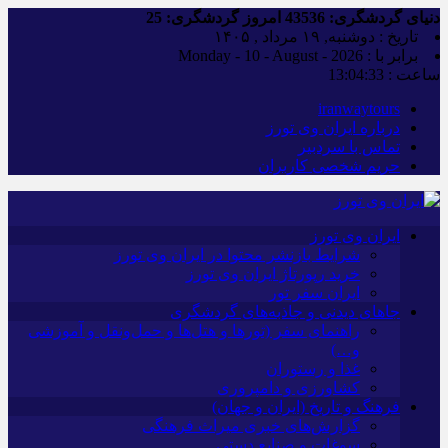
دنیای گردشگری:
43536
امروز گردشگری:
25
تاریخ : دوشنبه, ۱۹ مرداد , ۱۴۰۵
برابر با : Monday - 10 - August - 2026
ساعت :
13:04:34
iranwaytours
درباره ایران وی تورز
تماس با سردبیر
حریم شخصی کاربران
ایران وی تورز
شرایط بازنشر محتوا در ایران وی تورز
خرید رپورتاژ ایران وی تورز
ایران سفر تور
جاهای دیدنی و جاذبه‌های گردشگری
راهنمای سفر (تورها و هتل‌ها و حمل‌و‌نقل و آموزشی
و…)
غذا و رستوران
کشاورزی و دامپروری
فرهنگ و تاریخ (ایران و جهان)
گزارش‌های خبری میراث فرهنگی
سوغات و صنایع دستی