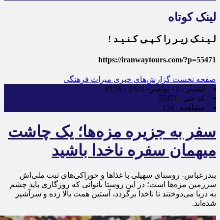
لینک کوتاه
لـیـنـک زیـر را کـپـی کـنـیـد !
https://iranwaytours.com/?p=55471
صفحه نخست
گزارش‌های خبری میراث فرهنگی
انتشار :
2 - نوامبر - 2025 - 10:16
کد خبر :
55471
مشاهده :
154
سفر به جزیره مزه‌ها؛ یک چاشت
میهمان سفره ناخدا باشید
بندرعباس- روستای سهیلی با غذاها و خوراکی‌های ثبت ملی‌اش
سرزمین مزه‌ها است؛ در این روستا بانوانی که روزگاری باید چشم
به دریا می‌دوختند تا ناخدا برگردد، آستین همت بالا زده و سرآشپز
شده‌اند.