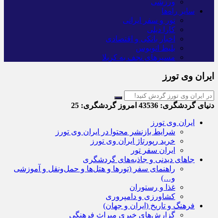
ورزشی
سایر راه‌ها
تور و سفر ایرانی
کارا دیلی
اخبار بانکی و اقتصادی
بلیط اتوبوس
مسیرهای نجف به کربلا
ایران وی تورز
دنیای گردشگری:
43536
امروز گردشگری:
25
ایران وی تورز
شرایط بازنشر محتوا در ایران وی تورز
خرید رپورتاژ ایران وی تورز
ایران سفر تور
جاهای دیدنی و جاذبه‌های گردشگری
راهنمای سفر (تورها و هتل‌ها و حمل‌و‌نقل و آموزشی
و…)
غذا و رستوران
کشاورزی و دامپروری
فرهنگ و تاریخ (ایران و جهان)
گزارش‌های خبری میراث فرهنگی