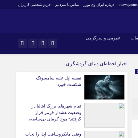
iranwaytours
درباره ایران وی تورز
تماس با سردبیر
حریم شخصی کاربران
مات
عمومی و سرگرمی
و فارکس
صنعت و تجارت و خدمات
اینستاگرام
اخبار لحظه‌ای دنیای گردشگری
فناوری
تلگرام
نقشه اپل علیه سامسونگ
اقتصاد گردشگری
شکست خورد
خودرو
کارآفرینی و بازاریابی
تمام شهرهای بزرگ ایتالیا در
وضعیت هشدار قرمز قرار
گرفتند/ موج گرمای بی‌سابقه،
گردشگری و زیرساخت‌های اروپا
را تحت فشار قرار داد
وقتی مایکروسافت اپل را نجات