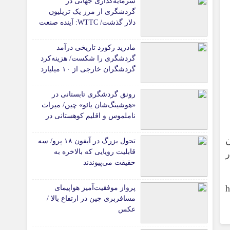
سرمایه‌گذاری جهانی در
گردشگری از مرز یک تریلیون
دلار گذشت/ WTTC: آینده صنعت
سفر با شتاب سرمایه‌گذاری
جهانی تضمین می‌شود
مادرید رکورد تاریخی درآمد
گردشگری را شکست/ هزینه‌کرد
گردشگران خارجی از ۱۰ میلیارد
یورو فراتر رفت
رونق گردشگری تابستانی در
«هوشینگ‌شان یائو» چین/ میراث
ناملموس و اقلیم کوهستانی در
کانون توجه گردشگران
ن
تحول بزرگ در آیفون ۱۸ پرو/ سه
قابلیت رویایی که بالاخره به
حقیقت می‌پیوندند
https://ch-
پرواز موفقیت‌آمیز هواپیمای
مسافربری چین در ارتفاع بالا /
عکس