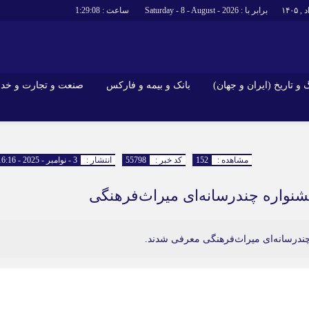
برابر با : Saturday - 8 - August - 2026
ساعت :
1:29:09
و تاریخ (ایران و جهان)
بانک و بیمه و فارکس
صنعت و تجارت و خد
جاذبه‌های
فرهنگ و تاریخ (ایران و جهان)
بانک و بیمه 
گزارش‌های خبری میراث فرهنگی
ارزدیجیتال
مشاهده :
152
کد خبر :
55798
انتشار :
3 - نوامبر - 2025 - 16:16
ا و هتل‌ها و
سوغات و صنایع دستی
نواره چندرسانه‌ای میراث‌فرهنگی
ندرسانه‌ای میراث‌فرهنگی معرفی شدند.