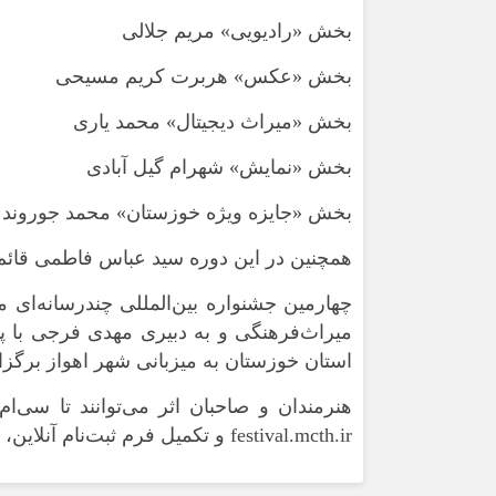
بخش «رادیویی» مریم جلالی
بخش «عکس» هربرت کریم مسیحی
بخش «میراث دیجیتال» محمد یاری
بخش «نمایش» شهرام گیل آبادی
بخش «جایزه ویژه خوزستان» محمد
جوروند
همچنین در این دوره سید عباس فاطمی قائم مق
چهارمین جشنواره بین‌المللی چندرسانه‌ای 
میراث‌فرهنگی و به دبیری مهدی فرجی با پیا
استان خوزستان به میزبانی شهر اهواز برگزا
festival.mcth.ir و تکمیل فرم ثبت‌نام آنلاین، نسبت به ارسال و ثبت آثار خود اقدام کنند.