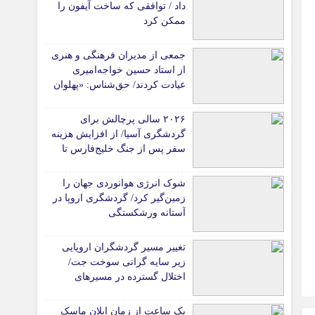
داد / توافقی که ساخت آیفون را
ممکن کرد
جمعی از مدیران فرهنگی و هنری
از استاد حسین خواجه‌امیری
عیادت کردند/ حق‌شناس: «پهلوان
آواز ایران» شایسته‌ترین توصیف
برای استاد ایرج است
۲۰۲۶ سالی پرچالش برای
گردشگری آسیا/ از افزایش هزینه
سفر پس از جنگ خلیج‌فارس تا
رقابت در شرق آسیا
شوک انرژی هوانوردی جهان را
زمین‌گیر کرد/ گردشگری اروپا در
آستانه ورشکستگی
تغییر مسیر گردشگران اروپایی
زیر سایه گرانی سوخت جت/
اختلال گسترده در مسیرهای
هوایی
یک ساعت از زمان ایلان ماسک