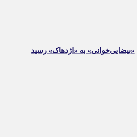
«بیضایی‌خوانی» به «اژدهاک» رسید