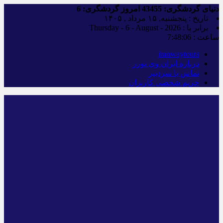
دنیای گردشگری:
43455
امروز گردشگری:
6
تاریخ : پنجشنبه, ۱۵ مرداد , ۱۴۰۵
برابر با : Thursday - 6 - August - 2026
ساعت :
7:48:07
iranwaytours
درباره ایران وی تورز
تماس با سردبیر
حریم شخصی کاربران