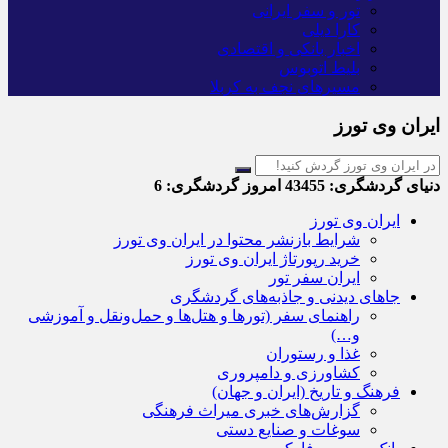
تور و سفر ایرانی
کارا دیلی
اخبار بانکی و اقتصادی
بلیط اتوبوس
مسیرهای نجف به کربلا
ایران وی تورز
دنیای گردشگری:
43455
امروز گردشگری:
6
ایران وی تورز
شرایط بازنشر محتوا در ایران وی تورز
خرید رپورتاژ ایران وی تورز
ایران سفر تور
جاهای دیدنی و جاذبه‌های گردشگری
راهنمای سفر (تورها و هتل‌ها و حمل‌و‌نقل و آموزشی
و…)
غذا و رستوران
کشاورزی و دامپروری
فرهنگ و تاریخ (ایران و جهان)
گزارش‌های خبری میراث فرهنگی
سوغات و صنایع دستی