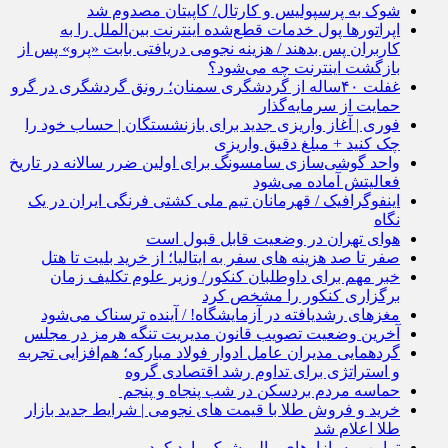
شوک به پرسپولیس و کارتال/ کاپیتان مصدوم شد
اپراتورها پول خدمات قطع‌شده اینترنت بین‌الملل را به
کاربران پس بدهند / هزینه نجومی دریافتی بابت «پرو» پس از
بازگشت اینترنت چه می‌شود؟
غفلت ۴۰ساله از گردشگری سمنان؛ رونق گردشگری در گرو
حمایت از سرمایه‌گذار
فوری | آغاز واریزی جدید برای بازنشستگان | حساب خود را
چک کنید + مبلغ دقیق واریزی
واحد گوشی‌سازی سامسونگ برای اولین ضرر سالانه در تاریخ
فعالیتش آماده می‌شود
اینفوگرافیک / قهرمانان تیم ملی کشتی فرنگی ایران در یک
نگاه
هوای تهران در وضعیت قابل قبول است
صفر تا صد هزینه های سفر به ایتالیا؛ از خرید بلیت تا هتل
خبر مهم برای داوطلبان کنکور/ وزیر علوم تکلیف زمان
برگزاری کنکور را مشخص کرد
مغزهای رشدیافته در آزمایشگاه! / آینده ترسناک می‌شود
آخرین وضعیت تصویب قانون مدیریت تنگه هرمز در مجلس
گردهمایی مدیران عامل ادوار فولاد مبارکه؛ هم‌افزایی تجربه
و استراتژی برای تداوم رشد اقتصادی گروه
حماسه مردم بردسکن در شب پنجاه و پنجم
خرید و فروش طلا با قیمت های نجومی | شرایط جدید بازار
طلا اعلام شد
ترامپ به بازارهای مالی شوک وارد کرد