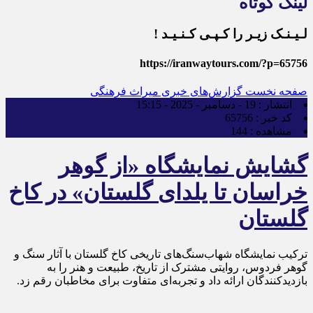
لینک کوتاه
لـیـنـک زیـر را کـپـی کـنـیـد !
https://iranwaytours.com/?p=65756
صفحه نخست
گزارش‌های خبری میراث فرهنگی
انتشار :
19 - دسامبر - 2025 - 15:15
کد خبر :
65756
مشاهده :
144
گشایش نمایشگاه «از گوهر
خراسان تا یلدای گلستان» در کاخ
گلستان
ترکیب نمایشگاه شهاب‌سنگ‌های تاریخی کاخ گلستان با آثار سنگ و
گوهر فردوس، روایتی مشترک از تاریخ، طبیعت و هنر را به
بازدیدکنندگان ارائه داد و تجربه‌ای متفاوت برای مخاطبان رقم زد.