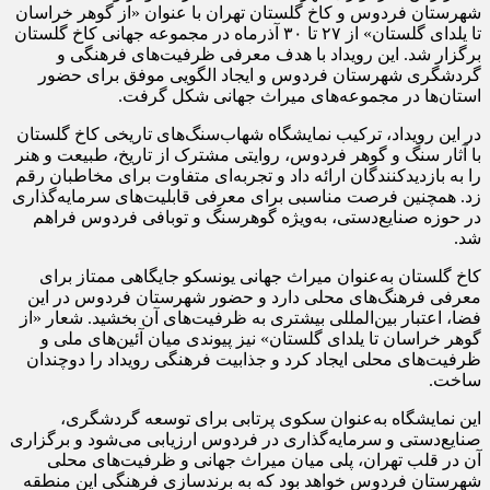
شهرستان فردوس و کاخ گلستان تهران با عنوان «از گوهر خراسان
تا یلدای گلستان» از ۲۷ تا ۳۰ آذرماه در مجموعه جهانی کاخ گلستان
برگزار شد. این رویداد با هدف معرفی ظرفیت‌های فرهنگی و
گردشگری شهرستان فردوس و ایجاد الگویی موفق برای حضور
استان‌ها در مجموعه‌های میراث جهانی شکل گرفت.
در این رویداد، ترکیب نمایشگاه شهاب‌سنگ‌های تاریخی کاخ گلستان
با آثار سنگ و گوهر فردوس، روایتی مشترک از تاریخ، طبیعت و هنر
را به بازدیدکنندگان ارائه داد و تجربه‌ای متفاوت برای مخاطبان رقم
زد. همچنین فرصت مناسبی برای معرفی قابلیت‌های سرمایه‌گذاری
در حوزه صنایع‌دستی، به‌ویژه گوهرسنگ و
توبافی
فردوس فراهم
شد.
کاخ گلستان به‌عنوان میراث جهانی یونسکو جایگاهی ممتاز برای
معرفی فرهنگ‌های محلی دارد و حضور شهرستان فردوس در این
فضا، اعتبار بین‌المللی بیشتری به ظرفیت‌های آن بخشید. شعار «از
گوهر خراسان تا یلدای گلستان» نیز پیوندی میان
آئین‌های
ملی و
ظرفیت‌های محلی ایجاد کرد و جذابیت فرهنگی رویداد را دوچندان
ساخت.
این نمایشگاه به‌عنوان سکوی پرتابی برای توسعه گردشگری،
صنایع‌دستی و سرمایه‌گذاری در فردوس ارزیابی می‌شود و برگزاری
آن در قلب تهران، پلی میان میراث جهانی و ظرفیت‌های محلی
شهرستان فردوس خواهد بود که به
برندسازی
فرهنگی این منطقه