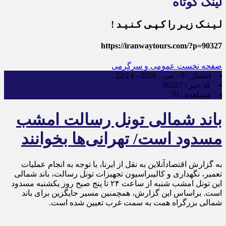
لینک کوتاه
لـیـنـک زیـر را کـپـی کـنـیـد !
https://iranwaytours.com/?p=90327
صفحه نخست
عمومی و سرگرمی
انتشار :
9 - می - 2026 - 22:14
کد خبر :
90327
مشاهده :
70
باند شمالی تونل رسالت امشب
مسدود است/ تهرانی‌ها بخوانند
به گزارش اقتصادآنلاین به نقل از ایرنا، با توجه به انجام عملیات
تعمیر، نگهداری و کالیبراسیون تجهیزات تونل رسالت، باند شمالی
این تونل امشب شنبه از ساعت ۲۴ تا پنج صبح روز یکشنبه مسدود
است. براساس این گزارش، همچمنین مسیر جایگزین برای باند
شمالی بزرگراه همت به سمت غرب تعیین شده است.