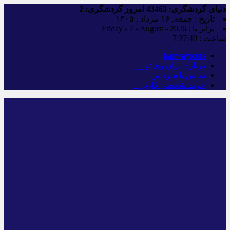
دنیای گردشگری:
43463
امروز گردشگری:
2
تاریخ : جمعه, ۱۶ مرداد , ۱۴۰۵
برابر با : Friday - 7 - August - 2026
ساعت :
7:37:41
iranwaytours
درباره ایران وی تورز
تماس با سردبیر
حریم شخصی کاربران