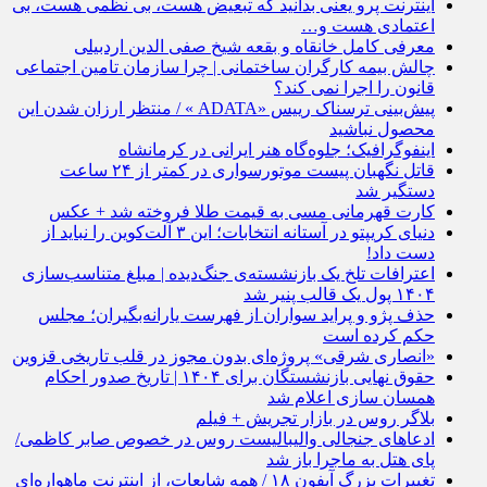
اینترنت پرو یعنی بدانید که تبعیض هست، بی نظمی هست، بی
اعتمادی هست و…
معرفی کامل خانقاه و بقعه شیخ صفی الدین اردبیلی
چالش بیمه کارگران ساختمانی | چرا سازمان تامین اجتماعی
قانون را اجرا نمی کند؟
پیش‌بینی ترسناک رییس «ADATA »‌ / منتظر ارزان شدن این
محصول نباشید
اینفوگرافیک؛ جلوه‌گاه هنر ایرانی در کرمانشاه
قاتل نگهبان پیست موتورسواری در کمتر از ۲۴ ساعت
دستگیر شد
کارت قهرمانی مسی به قیمت طلا فروخته شد + عکس
دنیای کریپتو در آستانه انتخابات؛ این ۳ آلت‌کوین را نباید از
دست داد!
اعترافات تلخ یک بازنشسته‌ی جنگ‌دیده | مبلغ متناسب‌سازی
۱۴۰۴ پول یک قالب پنیر شد
حذف پژو و پراید سواران از فهرست یارانه‌بگیران؛ مجلس
حکم کرده است
«انصاری شرقی» پروژه‌ای بدون مجوز در قلب تاریخی قزوین
حقوق نهایی بازنشستگان برای ۱۴۰۴ | تاریخ صدور احکام
همسان سازی اعلام شد
بلاگر روس در بازار تجریش + فیلم
ادعاهای جنجالی والیبالیست روس در خصوص صابر کاظمی/
پای هتل به ماجرا باز شد
تغییرات بزرگ آیفون ۱۸ / همه شایعات، از اینترنت ماهواره‌ای