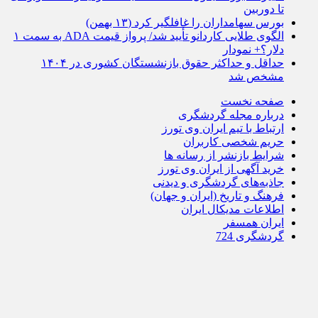
تا دوربین
بورس سهامداران را غافلگیر کرد (۱۳ بهمن)
الگوی طلایی کاردانو تأیید شد/ پرواز قیمت ADA به سمت ۱
دلار؟+ نمودار
حداقل و حداکثر حقوق بازنشستگان کشوری در ۱۴۰۴
مشخص شد
صفحه نخست
درباره مجله گردشگری
ارتباط با تیم ایران وی تورز
حریم شخصی کاربران
شرایط بازنشر از رسانه ها
خرید آگهی از ایران وی تورز
جاذبه‌های گردشگری و دیدنی
فرهنگ و تاریخ (ایران و جهان)
اطلاعات مدیکال ایران
ایران همسفر
گردشگری 724