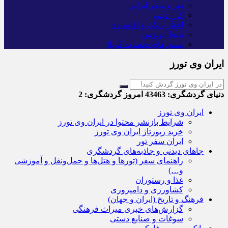
تور و سفر ایرانی
کارا دیلی
اخبار بانکی و اقتصادی
بلیط اتوبوس
مسیرهای نجف به کربلا
ایران وی تورز
دنیای گردشگری:
43463
امروز گردشگری:
2
ایران وی تورز
شرایط بازنشر محتوا در ایران وی تورز
خرید رپورتاژ ایران وی تورز
ایران سفر تور
جاهای دیدنی و جاذبه‌های گردشگری
راهنمای سفر (تورها و هتل‌ها و حمل‌و‌نقل و آموزشی
و…)
غذا و رستوران
کشاورزی و دامپروری
فرهنگ و تاریخ (ایران و جهان)
گزارش‌های خبری میراث فرهنگی
سوغات و صنایع دستی