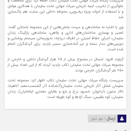
سرپرست پایگاه میراث جهانی تخت سلیمان تکاب اضافه کرد: برای محافظت و
جلوگیری از تخریب ابنیه تاریخی میراث جهانی تخت سلیمان با همکاری عوامل
و با استفاده از ادوات ویژه برف‌روبی، محوطه داخلی این سایت هم پاک‌سازی
شد.
وی با اشاره به ساماندهی و مرمت بخش‌هایی از این مجموعه باستانی گفت:
تعمیر و بهسازی ساختمان‌های اداری و رفاهی، ساماندهی پارکینگ زندان
سلیمان، اجرای حفاظ امنیتی در اطراف دریاچه، به‌روزرسانی سیستم روشنایی و
دوربین‌های مدار بسته و نیز آماده‌سازی مسیر بازدید برای گردشگران انجام
شده است.
گراوند افزود: امسال در مجموع بیش از ۶۵ هزار گردشگر داخلی و خارجی از
مجموعه میراث جهانی تخت سلیمان تکاب بازدید کردند که از این تعداد بیش از
۲۵۰ نفر گردشگران خارجی بودند.
سرپرست پایگاه میراث جهانی تخت سلیمان تکاب اظهار کرد: مجموعه تخت
سلیمان شامل آثار تاریخی تخت سلیمان(آتشکده آذر گشنسب،معبد آناهیتا،
تالار ستون دار،ایوان خسرو، برج و بارو و بقایای معماری ایلخانیان)، زندان
سلیمان، کوه بلقیس، سنگ اژدها و کوه طویله است.
ارسال :
مهر نیوز