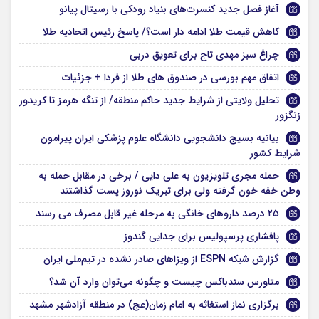
آغاز فصل جدید کنسرت‌های بنیاد رودکی با رسیتال پیانو
کاهش قیمت طلا ادامه دار است؟/ پاسخ رئیس اتحادیه طلا
چراغ سبز مهدی تاج برای تعویق دربی
اتفاق مهم بورسی در صندوق های طلا از فردا + جزئیات
تحلیل ولایتی از شرایط جدید حاکم منطقه/ از تنگه هرمز تا کریدور
زنگزور
بیانیه بسیج دانشجویی دانشگاه علوم پزشکی ایران پیرامون
شرایط کشور
حمله مجری تلویزیون به علی دایی / برخی در مقابل حمله به
وطن خفه خون گرفته ولی برای تبریک نوروز پست گذاشتند
۲۵ درصد داروهای خانگی به مرحله غیر قابل مصرف می رسند
پافشاری پرسپولیس برای جدایی گندوز
گزارش شبکه ESPN از ویزا‌های صادر نشده در تیم‌ملی ایران
متاورس سندباکس چیست و چگونه می‌توان وارد آن شد؟
برگزاری نماز استغاثه به امام زمان(عج) در منطقه آزادشهر مشهد