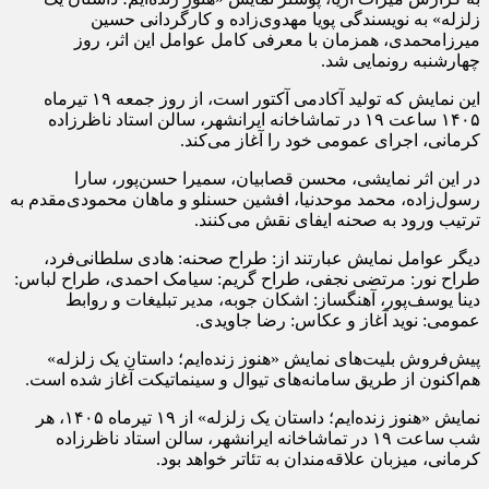
زلزله» به نویسندگی پویا مهدوی‌زاده و کارگردانی حسین
میرزامحمدی، همزمان با معرفی کامل عوامل این اثر، روز
چهارشنبه رونمایی شد.
این نمایش که تولید آکادمی آکتور است، از روز جمعه ۱۹ تیرماه
۱۴۰۵ ساعت ۱۹ در تماشاخانه ایرانشهر، سالن استاد ناظرزاده
کرمانی، اجرای عمومی خود را آغاز می‌کند.
در این اثر نمایشی، محسن قصابیان، سمیرا حسن‌پور، سارا
رسول‌زاده، محمد موحدنیا، افشین حسنلو و ماهان محمودی‌مقدم به
ترتیب ورود به صحنه ایفای نقش می‌کنند.
دیگر عوامل نمایش عبارتند از: طراح صحنه: هادی سلطانی‌فرد،
طراح نور: مرتضی نجفی، طراح گریم: سیامک احمدی، طراح لباس:
دینا یوسف‌پور، آهنگساز: اشکان جوبه، مدیر تبلیغات و روابط
عمومی: نوید آغاز و عکاس: رضا جاویدی.
پیش‌فروش بلیت‌های نمایش «هنوز زنده‌ایم؛ داستان یک زلزله»
هم‌اکنون از طریق سامانه‌های تیوال و سینماتیکت آغاز شده است.
نمایش «هنوز زنده‌ایم؛ داستان یک زلزله» از ۱۹ تیرماه ۱۴۰۵، هر
شب ساعت ۱۹ در تماشاخانه ایرانشهر، سالن استاد ناظرزاده
کرمانی، میزبان علاقه‌مندان به تئاتر خواهد بود.