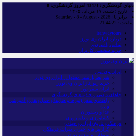
دنیای گردشگری:
43471
امروز گردشگری:
0
تاریخ : شنبه, ۱۷ مرداد , ۱۴۰۵
برابر با : Saturday - 8 - August - 2026
ساعت :
21:44:22
iranwaytours
درباره ایران وی تورز
تماس با سردبیر
حریم شخصی کاربران
ایران وی تورز
شرایط بازنشر محتوا در ایران وی تورز
خرید رپورتاژ ایران وی تورز
ایران سفر تور
جاهای دیدنی و جاذبه‌های گردشگری
راهنمای سفر (تورها و هتل‌ها و حمل‌و‌نقل و آموزشی
و…)
غذا و رستوران
کشاورزی و دامپروری
فرهنگ و تاریخ (ایران و جهان)
گزارش‌های خبری میراث فرهنگی
سوغات و صنایع دستی