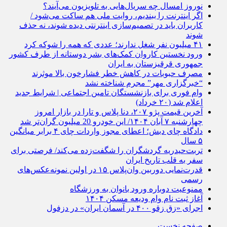
نوروز امسال چه سریال‌هایی به تلویزیون می‌آیند؟
اگر اینترنت را ببندیم، روایت ملی هم ساکت می‌شود /
کاربران باید در تصمیم‌سازی اینترنتی دیده شوند، نه حذف
شوند
۴۱ میلیون نفر شغل ندارند؛ عددی که همه را شوکه کرد
ورود نخستین کاروان کمک‌های بشر دوستانه از طرف کشور
جمهوری قرقیزستان به ایران
مصرف حبوبات در کاهش خطر فشارخون بالا موثرند
“خبرگزاری مهر” مجرم شناخته نشد
وام فوری برای بازنشستگان تامین اجتماعی | شرایط جدید
اعلام شد (۲۰ خرداد)
آخرین قیمت پژو ۲۰۷، دنا پلاس و تارا در بازار امروز
چهارشنبه ۷ آبان ۱۴۰۴/ این خودرو 20 میلیون گران‌تر شد
دادگاه چای دبش؛ اعطای مجوز واردات چای ۴ برابر میانگین
۵ سال
تربت‌حیدریه گردشگران را شگفت‌زده می‌کند/ فرصتی برای
سفر به قلب تاریخ ایران
قدرت‌نمایی دوربین وان‌پلاس ۱۵ در اولین نمونه‌عکس‌های
رسمی
ممنوعیت دوباره ورود بانوان به ورزشگاه
آغاز ثبت نام وام ودیعه مسکن ۱۴۰۴
اجرای «زق زقو ۴۰۰ در آسمان ایران» در دزفول
صفحه نخست