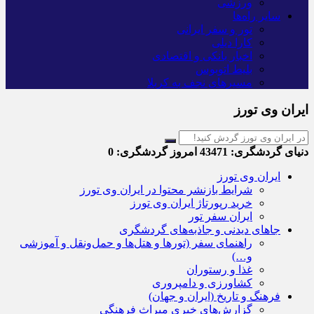
ورزشی
سایر راه‌ها
تور و سفر ایرانی
کارا دیلی
اخبار بانکی و اقتصادی
بلیط اتوبوس
مسیرهای نجف به کربلا
ایران وی تورز
دنیای گردشگری:
43471
امروز گردشگری:
0
ایران وی تورز
شرایط بازنشر محتوا در ایران وی تورز
خرید رپورتاژ ایران وی تورز
ایران سفر تور
جاهای دیدنی و جاذبه‌های گردشگری
راهنمای سفر (تورها و هتل‌ها و حمل‌و‌نقل و آموزشی
و…)
غذا و رستوران
کشاورزی و دامپروری
فرهنگ و تاریخ (ایران و جهان)
گزارش‌های خبری میراث فرهنگی