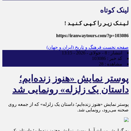
لینک کوتاه
لـیـنـک زیـر را کـپـی کـنـیـد !
https://iranwaytours.com/?p=103086
صفحه نخست
فرهنگ و تاریخ (ایران و جهان)
انتشار :
8 - جولای - 2026 - 13:15
کد خبر :
103086
مشاهده :
28
پوستر نمایش «هنوز زنده‌ایم؛
داستان یک زلزله» رونمایی شد
پوستر نمایش «هنوز زنده‌ایم؛ داستان یک زلزله» که از جمعه روی
صحنه می‌رود، رونمایی شد.
به گزارش میراث آریا، پوستر نمایش «هنوز زنده‌ایم؛ داستان یک