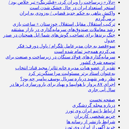
«دلار» زیرساخت را ویران کرد، «فیلترینگ» تیر خلاص بود /
استخر استعداد ایران در حال خشک شدن است
واکنش پناهی به حکم جدید قضایی / به‌زودی به ایران
برمی‌گردم
ترکیب استقلال مقابل استقلال خوزستان + ساعت بازی
رشد معاملات صندوق‌های سرمایه‌گذاری در بازار مشتقه
جنگ برندها برای تصاحب گوش‌های شما/ اپل همچنان در صدر
جدول
سوءقصد به جان مدیرعامل تلگرام / پاول دورف: فکر
می‌کردم همه‌چیز تمام شده است
سرمایه‌گذاری‌های فولاد سنگان در زیرساخت و صنعت برای
توسعه شرق کشور
تقدیر از عضو هیات مدیره خانه تئاتر/ مجید قناد: انتخاب
به‌عنوان استاد برتر مسئولیت مرا سنگین‌تر کرد
نظر رهبر شهید درباره سریال یوسف پیامبر چه بود؟
اجرای ۸۷ پرواز با هواپیما و پهپاد برای بارورسازی ابر‌ها در
سال آبی جاری
صفحه نخست
درباره مجله گردشگری
ارتباط با تیم ایران وی تورز
حریم شخصی کاربران
شرایط بازنشر از رسانه ها
خرید آگهی از ایران وی تورز