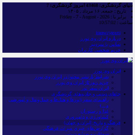
دنیای گردشگری:
43468
امروز گردشگری:
7
تاریخ : جمعه, ۱۶ مرداد , ۱۴۰۵
برابر با : Friday - 7 - August - 2026
ساعت :
10:57:03
iranwaytours
درباره ایران وی تورز
تماس با سردبیر
حریم شخصی کاربران
ایران وی تورز
شرایط بازنشر محتوا در ایران وی تورز
خرید رپورتاژ ایران وی تورز
ایران سفر تور
جاهای دیدنی و جاذبه‌های گردشگری
راهنمای سفر (تورها و هتل‌ها و حمل‌و‌نقل و آموزشی
و…)
غذا و رستوران
کشاورزی و دامپروری
فرهنگ و تاریخ (ایران و جهان)
گزارش‌های خبری میراث فرهنگی
سوغات و صنایع دستی