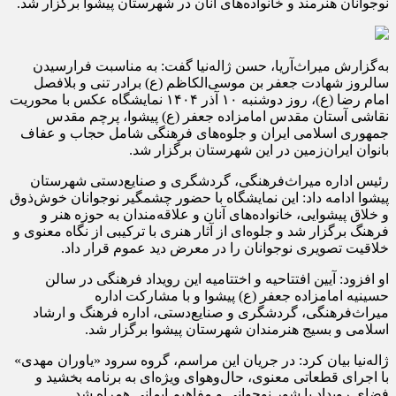
نوجوانان هنرمند و خانواده‌های آنان در شهرستان پیشوا برگزار شد.
به‌گزارش میراث‌آریا، حسن ژاله‌نیا گفت: به مناسبت فرارسیدن
سالروز شهادت جعفر بن موسی‌الکاظم (ع) برادر تنی و بلافصل
امام رضا (ع)، روز دوشنبه ۱۰ آذر ۱۴۰۴ نمایشگاه عکس با محوریت
نقاشی آستان مقدس امامزاده جعفر (ع) پیشوا، پرچم مقدس
جمهوری اسلامی ایران و جلوه‌های فرهنگی شامل حجاب و عفاف
بانوان ایران‌زمین در این شهرستان برگزار شد.
رئیس اداره میراث‌فرهنگی، گردشگری و صنایع‌دستی شهرستان
پیشوا ادامه داد: این نمایشگاه با حضور چشمگیر نوجوانان خوش‌ذوق
و خلاق پیشوایی، خانواده‌های آنان و علاقه‌مندان به حوزه هنر و
فرهنگ برگزار شد و جلوه‌ای از آثار هنری با ترکیبی از نگاه معنوی و
خلاقیت تصویری نوجوانان را در معرض دید عموم قرار داد.
او افزود: آیین افتتاحیه و اختتامیه این رویداد فرهنگی در سالن
حسینیه امامزاده جعفر (ع) پیشوا و با مشارکت اداره
میراث‌فرهنگی، گردشگری و صنایع‌دستی، اداره فرهنگ و ارشاد
اسلامی و بسیج هنرمندان شهرستان پیشوا برگزار شد.
ژاله‌نیا بیان کرد: در جریان این مراسم، گروه سرود «یاوران مهدی»
با اجرای قطعاتی معنوی، حال‌وهوای ویژه‌ای به برنامه بخشید و
فضای رویداد با شور نوجوانی و مفاهیم ایمانی همراه شد.