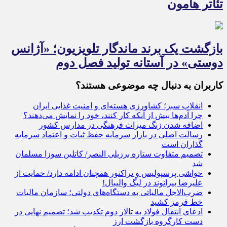
تئاتر هامون
بازگشت یک برند ماندگار تلویزیون؛ «آژانس
دوستی» در آستانه تولید فصل دوم
کاربران به دنبال چه موضوعی هستند؟
انقلاب سبز؛ کشاورزی هسته‌ای و امنیت غذایی ایران
چرا آدم‌ها بیش از آنکه کار کنند، خود را نمایش می‌دهند؟
اضافه شدن زنگ میراث‌ فرهنگی در مدارس کشور
رسالت اصلی در بازار سرمایه حفظ ثبات و اعتماد سرمایه
گذاران است
تصمیم متفاوت ستاره برزیلی النصر/ کاتلین سوزا مسلمان
شد
حواشی پرسپولیس و تراکتور همچنان ادامه دارد/ حمایت از
علیرضا بیرانوند در لیگ والیبال!
ضرب‌الاجل مالیاتی به دستگاه‌های دولتی؛ سازمان مالیات
خط قرمز کشید
ادعای انتقال فولاد به تالار دوم تکذیب شد؛ تصمیم نهایی در
دست کارگروه بازگشت ارز