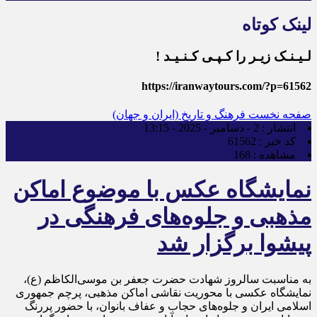
لینک کوتاه
لـیـنـک زیـر را کـپـی کـنـیـد !
https://iranwaytours.com/?p=61562
صفحه نخست
فرهنگ و تاریخ (ایران و جهان)
انتشار :
2 - دسامبر - 2025 - 13:15
کد خبر :
61562
مشاهده :
168
نمایشگاه عکس با موضوع اماکن
مذهبی و جلوه‌های فرهنگی در
پیشوا برگزار شد
به مناسبت سالروز شهادت حضرت جعفر بن موسی‌الکاظم (ع)،
نمایشگاه عکسی با محوریت نقاشی اماکن مذهبی، پرچم جمهوری
اسلامی ایران و جلوه‌های حجاب و عفاف بانوان، با حضور پررنگ