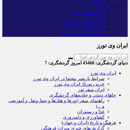
ورزشی
سایر راه‌ها
تور و سفر ایرانی
کارا دیلی
اخبار بانکی و اقتصادی
بلیط اتوبوس
مسیرهای نجف به کربلا
ایران وی تورز
دنیای گردشگری:
43468
امروز گردشگری:
7
ایران وی تورز
شرایط بازنشر محتوا در ایران وی تورز
خرید رپورتاژ ایران وی تورز
ایران سفر تور
جاهای دیدنی و جاذبه‌های گردشگری
راهنمای سفر (تورها و هتل‌ها و حمل‌و‌نقل و آموزشی
و…)
غذا و رستوران
کشاورزی و دامپروری
فرهنگ و تاریخ (ایران و جهان)
گزارش‌های خبری میراث فرهنگی