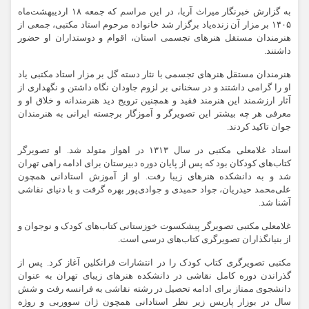
به گزارش خبرنگار میراث آریا، در این مراسم که جمعه ۱۸ اردیبهشت‌ماه
۱۴۰۵ بر مزار آن زنده‌یاد برگزار شد خانواده مرحوم استاد مکتبی، جمعی از
هنرمندان مستقل هنرهای تجسمی استان، اقوام و دوستداران او حضور
داشتند.
هنرمندان مستقل هنرهای تجسمی با نثار دسته گل بر مزار استاد مکتبی یاد
او را گرامی داشتند و در سخنانی بر لزوم جاودان نگاه داشتن و نگهداری از
آثار ارزشمند این هنرمند فقید و همچنین ترویج دید هنرمندانه و خلاق او و
معرفی هر چه بیشتر این تصویرگر و آموزگار برجسته ایرانی به هنرمندان
جوان تاکید کردند.
استاد غلامعلی مکتبی در سال ۱۳۱۳ در اهواز متولد شد. او تصویرگر
کتاب‌های کودکان بود که پس از پایان دوره دبیرستان برای ادامه راهی تهران
شد و به دانشکده هنرهای زیبا رفت. او از آموزش استادانی همچون
علی‌محمد حیدریان، جواد حمیدی و جوادی‌پور بهره گرفت و با دنیای نقاشی
آشنا شد.
غلامعلی مکتبی تصویرگر پیشکسوت خوزستانی کتاب‌های کودک و نوجوان و
از بنیانگذاران تصویرگری کتاب‌های درسی است.
مکتبی تصویرگری کتاب کودک را در انتشارات فرانکلین آغاز کرد. پس از
گذراندن دوره کامل نقاشی در دانشکده هنرهای زیبای تهران به عنوان
دانشجوی ممتاز برای ادامه تحصیل در رشته نقاشی به فرانسه رفت و شش
سال در بوزار پاریس زیر نظر استادانی همچون ژان سووربی و روژه