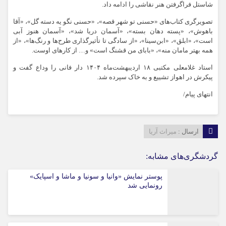
شاستل فراگرفتن هنر نقاشی را ادامه داد.
تصویرگری کتاب‌های «حسنی تو شهر قصه»، «حسنی نگو یه دسته گل»، «آقا
باهوش»، «پسته دهان بسته»، «آسمان دریا شد»، «آس‍م‍ان ه‍ن‍وز آب‍ی
اس‍ت»، «اب‍ل‍ق»، «اب‍ن‌س‍ی‍ن‍ا»، «از س‍ادگ‍ی ت‍ا تأث‍ی‍رگ‍ذاری طرح‌ها و رنگ‌ها»، «از
ه‍م‍ه ب‍ه‍ت‍ر م‍ام‍ان من‍ه»، «ب‍اب‍ای م‍ن ق‍ش‍ن‍گ اس‍ت» و… از کارهای اوست.
استاد غلامعلی مکتبی ۱۸ اردیبهشت‌ماه ۱۴۰۴ دار فانی را وداع گفت و
پیکرش در اهواز تشییع و به خاک سپرده شد.
انتهای پیام/
ارسال :
میراث آریا
گردشگری‌های مشابه:
پوستر نمایش «وانیا و سونیا و ماشا و اسپایک»
رونمایی شد