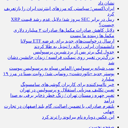
نشان داد
ایران‌اکسس؛ سیاستی که مرزهای اینترنت ایران را بازتعریف
کرد
ریپل در برابر SEC پیروز شد/ دلایل عدم رشد قیمت XRP
چیست؟
دلایل کاهش صادرات مکمل‌ها/ صادرات ۲ میلیارد دلاری
مکمل‌ها زیبنده ما نیست
ارسال درخواست‌های جدید برای عرضه ETF سولانا
دانشمندان ایرانی زباله‌ را تبدیل به طلا کردند
جدول لیگ برتر پس از برد شیرین پرسپولیس
بزرگ‌ترین تغییر روی نیمکت فرانسه / زیدان جانشین دشان
شد
بمب شبانه پرسپولیس/ الماس سیاه به پرسپولیس پیوست
پوستر جدید «ناتوردشت» رونمایی شد/ روایت یسنا در مرز ۱۹
میلیارد
خبر ناامیدکننده برای کاربران گوشی‌های سامسونگ
تعیین تکلیف میزبانی استقلال و پرسپولیس در تهران
تغییر چهره زمستان تهران / زنگ خطر ذخایر برفی به صدا
درآمد
پلتفرم صادراتی با تضمین اصالت، گام بلند اصفهان در تجارت
جهانی
این عکس دوباره نام بیرانوند را ترند کرد
صفحه نخست