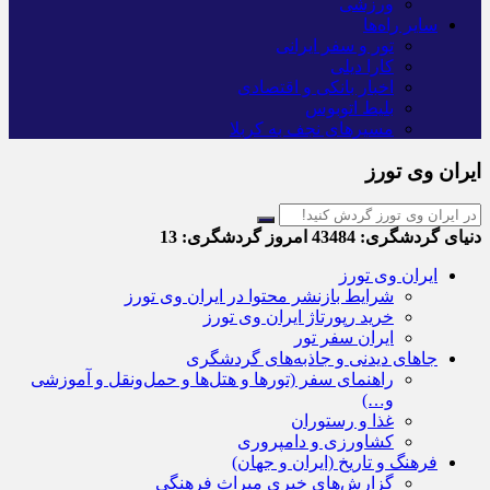
ورزشی
سایر راه‌ها
تور و سفر ایرانی
کارا دیلی
اخبار بانکی و اقتصادی
بلیط اتوبوس
مسیرهای نجف به کربلا
ایران وی تورز
دنیای گردشگری:
43484
امروز گردشگری:
13
ایران وی تورز
شرایط بازنشر محتوا در ایران وی تورز
خرید رپورتاژ ایران وی تورز
ایران سفر تور
جاهای دیدنی و جاذبه‌های گردشگری
راهنمای سفر (تورها و هتل‌ها و حمل‌و‌نقل و آموزشی
و…)
غذا و رستوران
کشاورزی و دامپروری
فرهنگ و تاریخ (ایران و جهان)
گزارش‌های خبری میراث فرهنگی