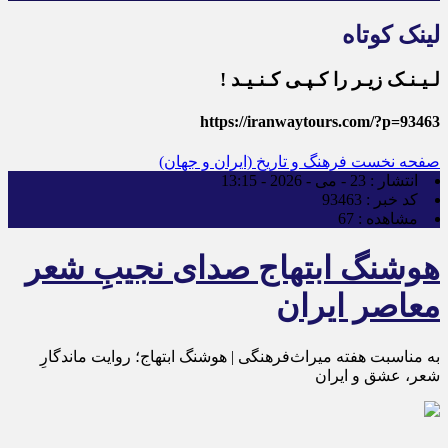
لینک کوتاه
لـیـنـک زیـر را کـپـی کـنـیـد !
https://iranwaytours.com/?p=93463
صفحه نخست
فرهنگ و تاریخ (ایران و جهان)
انتشار :
23 - می - 2026 - 13:15
کد خبر :
93463
مشاهده :
67
هوشنگ ابتهاج صدای نجیبِ شعر
معاصر ایران
به مناسبت هفته میراث‌فرهنگی | هوشنگ ابتهاج؛ روایت ماندگارِ
شعر، عشق و ایران