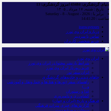
دنیای گردشگری:
43484
امروز گردشگری:
13
تاریخ : شنبه, ۱۷ مرداد , ۱۴۰۵
برابر با : Saturday - 8 - August - 2026
ساعت :
14:41:21
iranwaytours
درباره ایران وی تورز
تماس با سردبیر
حریم شخصی کاربران
ایران وی تورز
شرایط بازنشر محتوا در ایران وی تورز
خرید رپورتاژ ایران وی تورز
ایران سفر تور
جاهای دیدنی و جاذبه‌های گردشگری
راهنمای سفر (تورها و هتل‌ها و حمل‌و‌نقل و آموزشی
و…)
غذا و رستوران
کشاورزی و دامپروری
فرهنگ و تاریخ (ایران و جهان)
گزارش‌های خبری میراث فرهنگی
سوغات و صنایع دستی