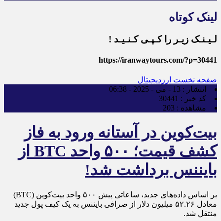
لینک کوتاه
لـیـنـک زیـر را کـپـی کـنـیـد !
https://iranwaytours.com/?p=30441
صفحه نخست
ارزدیجیتال
انتشار :
13 - می - 2025 - 06:38
کد خبر :
30441
مشاهده :
203
بیت‌کوین در آستانه ورود به فاز
کشف قیمت؛ ۵۰۰ واحد BTC از
بایننس برداشت شد!
بر اساس داده‌های جدید، ساعاتی پیش ۵۰۰ واحد بیت‌کوین (BTC)
معادل ۵۲.۲۶ میلیون دلار از صرافی بایننس به یک کیف پول جدید
منتقل شد.