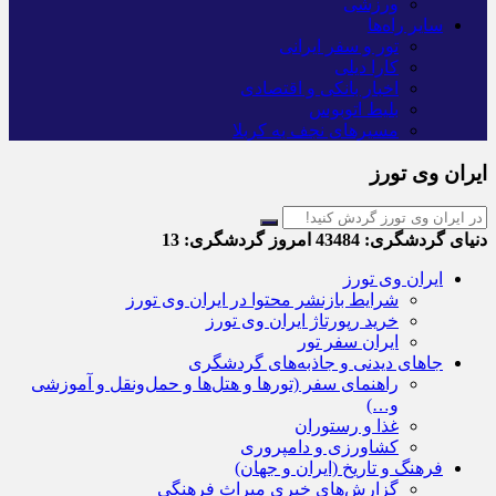
ورزشی
سایر راه‌ها
تور و سفر ایرانی
کارا دیلی
اخبار بانکی و اقتصادی
بلیط اتوبوس
مسیرهای نجف به کربلا
ایران وی تورز
دنیای گردشگری:
43484
امروز گردشگری:
13
ایران وی تورز
شرایط بازنشر محتوا در ایران وی تورز
خرید رپورتاژ ایران وی تورز
ایران سفر تور
جاهای دیدنی و جاذبه‌های گردشگری
راهنمای سفر (تورها و هتل‌ها و حمل‌و‌نقل و آموزشی
و…)
غذا و رستوران
کشاورزی و دامپروری
فرهنگ و تاریخ (ایران و جهان)
گزارش‌های خبری میراث فرهنگی