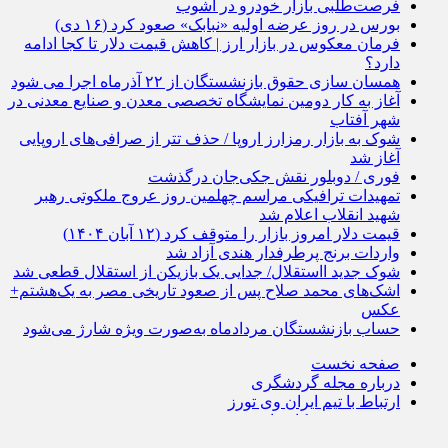
فرصت‌طلبی بازار خودرو در آشوب
بورس در روز عرضه اولیه «نبابک» صعود کرد (۱۶ دی)
فرمان معکوس در بازار ارز | کاهش قیمت دلار تا کجا ادامه
دارد؟
همسان سازی حقوق بازنشستگان از ۲۲ آذرماه اجرا می شود
آغاز به کار دومین نمایشگاه تخصصی معدن و صنایع معدنی در
شهر آفتاب
شوک به بازار رمزارز اروپا / حذف تتر از صرافی‌های اروپایی
آغاز شد
فوری / دوبلور نقش جکی‌جان درگذشت
تمهیدات ترافیکی مراسم چهلمین روز عروج ملکوتی رهبر
شهید انقلاب اعلام شد
قیمت دلار امروز بازار را متوقف کرد (۱۲ آبان ۱۴۰۴)
واردات برنج پرطرفدار هندی آزاد شد
شوک جدید ااستقلال/ جدایی یک بازیکن از استقلال قطعی شد
اشک‌های محمد صلاح پس از صعود تاریخی مصر به یک‌هشتم+
عکس
حساب بازنشستگان مردادماه به‌صورت ویژه شارژ می‌شود
صفحه نخست
درباره مجله گردشگری
ارتباط با تیم ایران وی تورز
حریم شخصی کاربران
شرایط بازنشر از رسانه ها