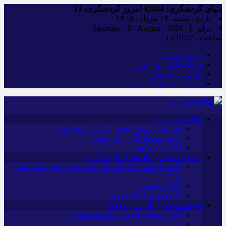
دنیای گردشگری:
43484
امروز گردشگری:
13
تاریخ : شنبه, ۱۷ مرداد , ۱۴۰۵
برابر با : Saturday - 8 - August - 2026
ساعت :
13:19:58
iranwaytours
درباره ایران وی تورز
تماس با سردبیر
حریم شخصی کاربران
ایران وی تورز
شرایط بازنشر محتوا در ایران وی تورز
خرید رپورتاژ ایران وی تورز
ایران سفر تور
جاهای دیدنی و جاذبه‌های گردشگری
راهنمای سفر (تورها و هتل‌ها و حمل‌و‌نقل و آموزشی
و…)
غذا و رستوران
کشاورزی و دامپروری
فرهنگ و تاریخ (ایران و جهان)
گزارش‌های خبری میراث فرهنگی
سوغات و صنایع دستی