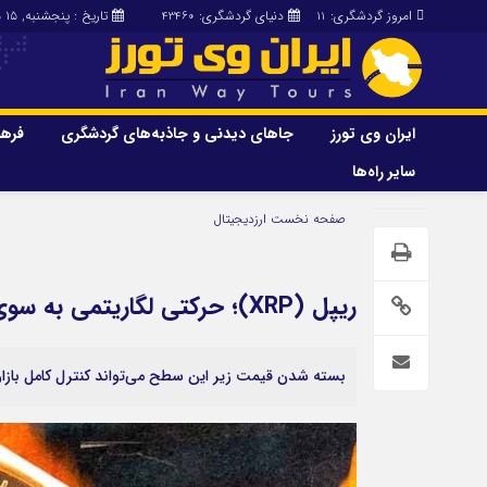
امروز گردشگری:
دنیای گردشگری:
تاریخ : پنجشنبه, ۱۵ مرداد , ۱۴۰۵
43460
11
ایران وی تورز
جاهای دیدنی و جاذبه‌های گردشگری
فرهن
سایر راه‌ها
ایران وی تورز
جاهای دیدنی و 
صفحه نخست
ارزدیجیتال
گردشگری
شرایط بازنشر محتوا در ایران وی تورز
راهنمای سفر (توره
حمل‌و‌نقل و آموزشی و…)
خرید رپورتاژ ایران وی تورز
ریپل (XRP)؛ حرکتی لگاریتمی به سوی قیمت ۲۰ دلاری!
غذا و رستوران
ایران سفر تور
کشاورزی و دامپروری
بسته شدن قیمت زیر این سطح می‌تواند کنترل کامل بازار را به دست فروشندگا
عمومی و سرگرمی
سایر راه‌ها
پزشکی، سلامت و زیبایی
تور و سفر ایرانی
حقوق و قضایی
کارا دیلی