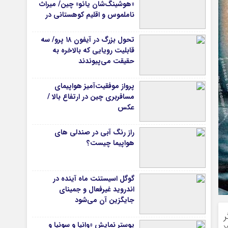
«هوشینگ‌شان یائو» چین/ میراث
ناملموس و اقلیم کوهستانی در
کانون توجه گردشگران
تحول بزرگ در آیفون ۱۸ پرو/ سه
قابلیت رویایی که بالاخره به
حقیقت می‌پیوندند
پرواز موفقیت‌آمیز هواپیمای
مسافربری چین در ارتفاع بالا /
عکس
راز رنگ آبی در صندلی های
هواپیما چیست؟
گوگل اسیستنت ماه آینده در
اندروید غیرفعال و جمینای
جایگزین آن می‌شود
ر
پوستر نمایش «وانیا و سونیا و