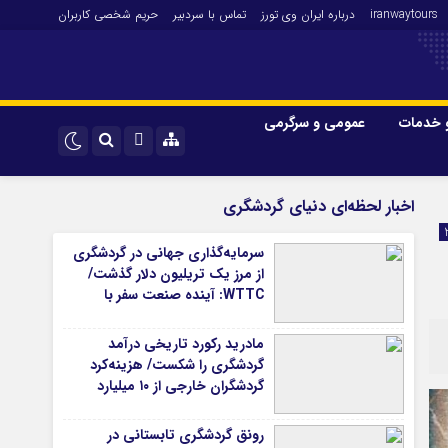
iranwaytours
درباره ایران وی تورز
تماس با سردبیر
حریم شخصی کاربران
 خدمات
عمومی و سرگرمی
 و فارکس
صنعت و تجارت و خدمات
اینستاگرام
اخبار لحظه‌ای دنیای گردشگری
فناوری
تلگرام
سرمایه‌گذاری جهانی در گردشگری
اقتصاد گردشگری
از مرز یک تریلیون دلار گذشت/
خودرو
WTTC: آینده صنعت سفر با
شتاب سرمایه‌گذاری جهانی
کارآفرینی و بازاریابی
تضمین می‌شود
مادرید رکورد تاریخی درآمد
گردشگری را شکست/ هزینه‌کرد
گردشگران خارجی از ۱۰ میلیارد
یورو فراتر رفت
رونق گردشگری تابستانی در