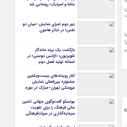
بالای ۲۰ دلار را برای XRP
ماشا و اسپایک» رونمایی شد
دن
حمایت
دور دوم اجرای نمایش «میان دو
نفس» در تئاتر هامون
ت که با
ا
ر
بازگشت یک برند ماندگار
تلویزیون؛ «آژانس دوستی» در
آستانه تولید فصل دوم
آغاز رویدادهای بیست‌ویکمین
جشنواره بین‌المللی نمایش
عروسکی تهران–مبارک در موزه
هنرهای معاصر تهران
یونسکو گفت‌وگوی جهانی تامین
مالی فرهنگ را برای تقویت
ن
سرمایه‌گذاری در میراث‌فرهنگی
آغاز کرد/ طراحی نظام نوین برای
صنایع خلاق