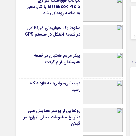
لپ‌تاپ فوق‌سبک هواوی
MateBook Pro S با شارژدهی
۱۸ ساعته رونمایی شد
سقوط یک هواپیمای غیرنظامی
در نتیجه اختلال در سیستم‌ GPS
پیکر مریم همتیان در قطعه
0
هنرمندان آرام گرفت
«بیضایی‌خوانی» به «اژدهاک»
رسید
رونمایی از پوستر همایش ملی
«تاریخ مطبوعات محلی ایران» در
گیلان