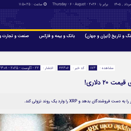
برابر با : Thursday - 6 - August - 2026
ساعت :
11:50:25
گ و تاریخ (ایران و جهان)
بانک و بیمه و فارکس
صنعت و تجارت و
جاذبه‌های
فرهنگ و تاریخ (ایران و جهان)
بانک و بیمه
گزارش‌های خبری میراث فرهنگی
ارزدیجیتال
مشاهده :
173
کد خبر :
44306
انتشار :
22 - آگوست - 2025 - 23:09
ا و هتل‌ها و
سوغات و صنایع دستی
ن بدهد و XRP را وارد یک روند نزولی کند.