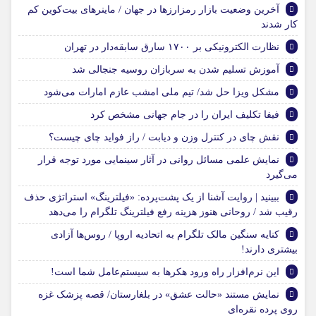
آخرین وضعیت بازار رمزارزها در جهان / ماینرهای بیت‌کوین کم
کار شدند
نظارت الکترونیکی بر ۱۷۰۰ سارق سابقه‌دار در تهران
آموزش تسلیم شدن به سربازان روسیه جنجالی شد
مشکل ویزا حل شد/ تیم ملی امشب عازم امارات می‌شود
فیفا تکلیف ایران را در جام جهانی مشخص کرد
نقش چای در کنترل وزن و دیابت / راز فواید چای چیست؟
نمایش علمی مسائل روانی در آثار سینمایی مورد توجه قرار
می‌گیرد
ببینید | روایت آشنا از یک پشت‌پرده: «فیلترینگ» استراتژی حذف
رقیب شد / روحانی هنوز هزینه رفع فیلترینگ تلگرام را می‌دهد
کنایه سنگین مالک تلگرام به اتحادیه اروپا / روس‌ها آزادی
بیشتری دارند!
این نرم‌افزار راه ورود هکرها به سیستم‌عامل شما است!
نمایش مستند «حالت عشق» در بلغارستان/ قصه پزشک غزه
روی پرده نقره‌ای