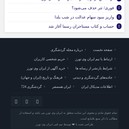
فوری/ تتر حذف می‌شود؟
واریز سود سهام عدالت در شب یلدا
حساب و کتاب مستاجران رسما آغاز شد
صفحه نخست
درباره مجله گردشگری
ارتباط با تیم ایران وی تورز
حریم شخصی کاربران
شرایط بازنشر از رسانه ها
خرید آگهی از ایران وی تورز
جاذبه‌های گردشگری و دیدنی
فرهنگ و تاریخ (ایران و جهان)
اطلاعات مدیکال ایران
ایران همسفر
گردشگری 724
تمام حقوق مادی و معنوی این سایت متعلق به ایران وی تورز می باشد و استفاده از
مطالب با ذکر منبع بلامانع است.
طراحی شده با ❤️ توسط تیم فنی ایران وی تورز