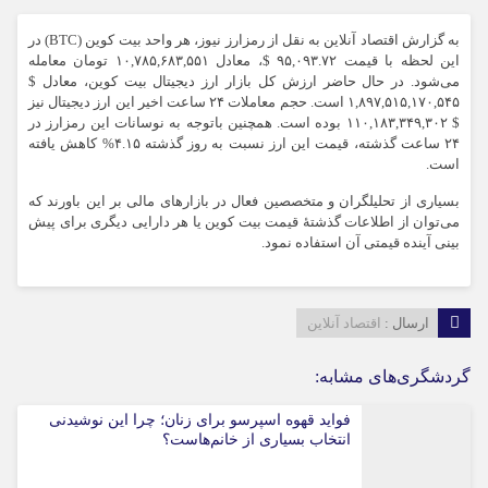
به گزارش اقتصاد آنلاین به نقل از رمزارز نیوز، هر واحد بیت کوین (BTC) در
این لحظه با قیمت ۹۵,۰۹۳.۷۲ $، معادل ۱۰,۷۸۵,۶۸۳,۵۵۱ تومان معامله
می‌شود. در حال حاضر ارزش کل بازار ارز دیجیتال بیت کوین، معادل $
۱,۸۹۷,۵۱۵,۱۷۰,۵۴۵ است. حجم معاملات ۲۴ ساعت اخیر این ارز دیجیتال نیز
$ ۱۱۰,۱۸۳,۳۴۹,۳۰۲ بوده است. همچنین باتوجه به نوسانات این رمزارز در
۲۴ ساعت گذشته، قیمت این ارز نسبت به روز گذشته ۴.۱۵% کاهش یافته
است.
بسیاری از تحلیلگران و متخصصین فعال در بازار‌های مالی بر این باورند که
می‌توان از اطلاعات گذشتۀ قیمت بیت کوین یا هر دارایی دیگری برای پیش
بینی آینده قیمتی آن استفاده نمود.
ارسال :
اقتصاد آنلاین
گردشگری‌های مشابه:
فواید قهوه اسپرسو برای زنان؛ چرا این نوشیدنی
انتخاب بسیاری از خانم‌هاست؟