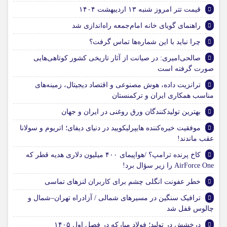
قیمت تتر امروز شنبه ۱۳ اردیبهشت ۱۴۰۴
راهنمای گویای خانه امام‌جمعه راه‌اندازی شد
چرا نباید با این شماره‌ها تماس گرفت؟
صالحی‌امیری: در صیانت از آثار تاریخی کشور کوتاهی‌هایی
صورت گرفته است
ترانزیت داده، هوش مصنوعی و اقتصاد دیجیتال، زمینه‌های
مناسب همکاری ایران و ترکمنستان
بهترین تولیدکنندگان ورق روغنی در ایران و جهان
موفقیت خیره‌کننده هایپرلیکویید در دنیای دیفای؛ اتریوم و سولانا
عقب ماندند!
کاخ پرنده ترامپ؟ /هواپیمای ۴۰۰ میلیون دلاری هدیه قطر که
AirForce One را زیر سؤال برد!
خطر عفونت انگلی چشم برای کاربران لنزهای تماسی
ترافیک سنگین در مسیرهای شمالی / آزادراه تهران–شمال و
چالوس قفل شد
درخشش در تولید؛ فولاد مبارکه در فصل اول ۱۴۰۵