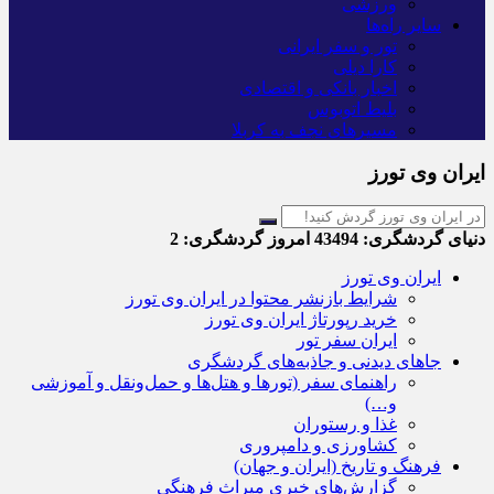
ورزشی
سایر راه‌ها
تور و سفر ایرانی
کارا دیلی
اخبار بانکی و اقتصادی
بلیط اتوبوس
مسیرهای نجف به کربلا
ایران وی تورز
دنیای گردشگری:
43494
امروز گردشگری:
2
ایران وی تورز
شرایط بازنشر محتوا در ایران وی تورز
خرید رپورتاژ ایران وی تورز
ایران سفر تور
جاهای دیدنی و جاذبه‌های گردشگری
راهنمای سفر (تورها و هتل‌ها و حمل‌و‌نقل و آموزشی
و…)
غذا و رستوران
کشاورزی و دامپروری
فرهنگ و تاریخ (ایران و جهان)
گزارش‌های خبری میراث فرهنگی