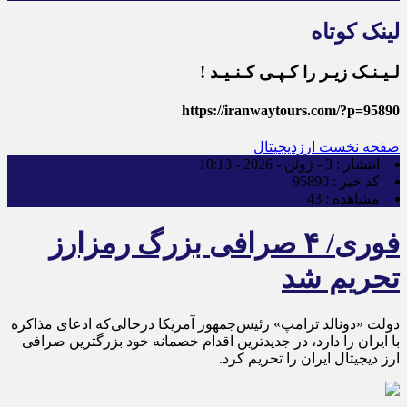
لینک کوتاه
لـیـنـک زیـر را کـپـی کـنـیـد !
https://iranwaytours.com/?p=95890
صفحه نخست
ارزدیجیتال
انتشار :
3 - ژوئن - 2026 - 10:13
کد خبر :
95890
مشاهده :
43
فوری/ ۴ صرافی بزرگ رمزارز
تحریم شد
دولت «دونالد ترامپ» رئیس‌جمهور آمریکا درحالی‌که ادعای مذاکره
با ایران را دارد، در جدیدترین اقدام خصمانه خود بزرگترین صرافی
ارز دیجیتال ایران را تحریم کرد.