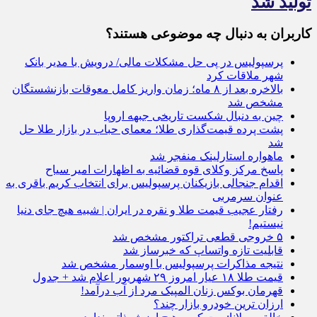
تولید شد
کاربران به دنبال چه موضوعی هستند؟
پرسپولیس در پی حل مشکلات مالی/ درویش با مدیر بانک
شهر ملاقات کرد
بالاخره بعد از ۸ ماه؛ زمان واریز کامل معوقات بازنشستگان
مشخص شد
چین به دنبال شکست تاریخی جبهه اروپا
پشت پرده قیمت‌گذاری طلا؛ معمای حباب در بازار طلا حل
شد
ماهواره استارلینک منفجر شد
پاسخ مرکز وکلای قوه قضائیه به اظهارات امیر سیاح
اقدام جنجالی بازیکنان پرسپولیس برای انتخاب کریم باقری به
عنوان سرمربی
رفتار عجیب قیمت طلا و نقره در ایران | شبیه هیچ جای دنیا
نیستیم!
۵ خروجی قطعی تراکتور مشخص شد
قابلیت تازه واتساپ که خبرساز شد
نتیجه مذاکرات پرسپولیس با اوسمار مشخص شد
قیمت طلا ۱۸ عیار امروز ۲۹ شهریور اعلام شد + جدول
قهرمان بوکس زنان المپیک مرد از آب درآمد!
ارزان ترین خودرو بازار چند؟