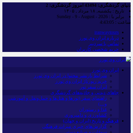
دنیای گردشگری:
43494
امروز گردشگری:
2
تاریخ : یکشنبه, ۱۸ مرداد , ۱۴۰۵
برابر با : Sunday - 9 - August - 2026
ساعت :
4:43:06
iranwaytours
درباره ایران وی تورز
تماس با سردبیر
حریم شخصی کاربران
ایران وی تورز
شرایط بازنشر محتوا در ایران وی تورز
خرید رپورتاژ ایران وی تورز
ایران سفر تور
جاهای دیدنی و جاذبه‌های گردشگری
راهنمای سفر (تورها و هتل‌ها و حمل‌و‌نقل و آموزشی
و…)
غذا و رستوران
کشاورزی و دامپروری
فرهنگ و تاریخ (ایران و جهان)
گزارش‌های خبری میراث فرهنگی
سوغات و صنایع دستی