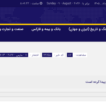
برابر با : Sunday - 9 - August - 2026
ساعت :
8:09:23
گ و تاریخ (ایران و جهان)
بانک و بیمه و فارکس
صنعت و تجارت و
جاذبه‌های
فرهنگ و تاریخ (ایران و جهان)
بانک و بیمه
گزارش‌های خبری میراث فرهنگی
ارزدیجیتال
مشاهده :
87
کد خبر :
79750
انتشار :
11 - مارس - 2026 - 16:13
ا و هتل‌ها و
سوغات و صنایع دستی