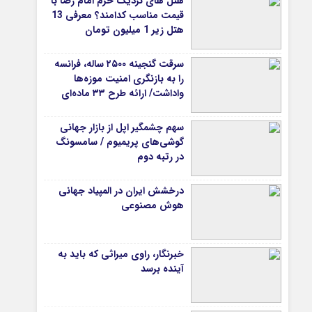
هتل های نزدیک حرم امام رضا با
قیمت مناسب کدامند؟ معرفی 13
هتل زیر 1 میلیون تومان
سرقت گنجینه ۲۵۰۰ ساله، فرانسه
را به بازنگری امنیت موزه‌ها
واداشت/ ارائه طرح ۳۳ ماده‌ای
برای صیانت از میراث‌فرهنگی
سهم چشمگیر اپل از بازار جهانی
گوشی‌های پریمیوم / سامسونگ
در رتبه دوم
درخشش ایران در المپیاد جهانی
هوش مصنوعی
خبرنگار، راوی میراثی که باید به
آینده برسد