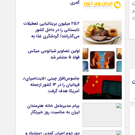
ار تومان
کمری
تتر
ن مدت
۲۵.۲ میلیون بریتانیایی تعطیلات
تابستانی را در داخل کشور
می‌گذرانند/ گردشگری غذا به
موتور جدید سفرهای داخلی
تبدیل شد
اولین تصاویر شیائومی میکس
فولد ۵ منتشر شد
جاسوس‌افزار چینی «لایت‌اسپای»،
ن
قربانیان را در ۱۳ کشور ازجمله
آمریکا هدف گرفت
پیام مدیرعامل خانه هنرمندان
ایران به مناسبت روز خبرنگار
دور دوم اجرای کمدی «سندباد و