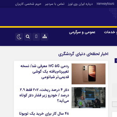
iranwaytours
درباره ایران وی تورز
تماس با سردبیر
حریم شخصی کاربران
 خدمات
عمومی و سرگرمی
 و فارکس
صنعت و تجارت و خدمات
اینستاگرام
اخبار لحظه‌ای دنیای گردشگری
فناوری
تلگرام
ردمی ۱۷C ۵G معرفی شد/ نسخه
اقتصاد گردشگری
تغییرنام‌یافته یک گوشی
خودرو
قدیمی‌تر شیائومی
کارآفرینی و بازاریابی
دلار ۴ درصد ریخت، ۲۰۷ فقط ۲.۹
درصد / خودرو زیر فشار دلار کوتاه
می‌آید؟
۴۸ سال کار برای خرید یک تویوتا