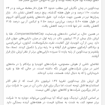
اتفاق نیفتاده بود شرط بسته بودند و این به فروش اجباری منجر شد.
بیت‌کوین در زمان نگارش این مطلب حدود 74 هزار دلار معامله می‌شد و در ۲۴
ساعت، ۱.۷۰ درصد و در طول هفته گذشته، پنج درصد کاهش نشان داد. بازار
رمزارزها نیز در همین جهت حرکت کرد. طبق داده‌های پلتفرم کوین‌گکو، اتریوم
در طول هفته ۵.۶۰ درصد، بی‌ان‌بی درصد ۲.۵۰ و ایکس آر پی درصد ۳.۱۵
کاهش یافتند. تتر تنها ۰.۰۰۵ درصد کاهش یافت.
در همین حال، بر اساس داده‌های وب‌سایت CompaniesMarketCap، طلا با
ارزش بازار بیش از ۳۱ تریلیون دلار، در رتبه اول در میان دارایی‌های جهان قرار
دارد. پس از آن، انویدیا، اپل آلفابت، نقره، مایکروسافت، آمازون، تی‌اس‌ام‌سی
و برادکام، آرامکوی سعودی قرار گرفته و ۱۰ رتبه برتر را تکمیل کردند. تسلا، متا
پلتفرمز و بیت‌کوین از رتبه یازده تا سیزده دارایی‌های برتر از نظر ارزش بازار قرار
گرفتند.
تقاضای ناشی از هوش مصنوعی، شرکت‌های انویدیا و برادکام را در ماه‌های
اخیر در میان شرکت‌های قوی‌تر نگه داشته است، در حالی که طلا و نقره
خریدارانی را که به دنبال ثبات هستند، جذب کرده‌اند.
کل ارزش بازار بیت‌کوین تقریبا ۱.۴۷ تریلیون دلار است که از نظر اکثر
استانداردها قابل توجه است، اما دیگر برای قرار دادن آن در بین ۱۰ شرکت برتر
در کنار بزرگترین شرکت‌ها و کالاهای جهان کافی نیست.
بر اساس گزارش تردینگ ویو، اینکه آیا بیت‌کوین می‌تواند دوباره به ۱۰ شرکت
برتر صعود کند، به شدت به عملکرد قیمت در هفته‌های آینده بستگی دارد.