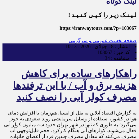
لینک کوتاه
لـیـنـک زیـر را کـپـی کـنـیـد !
https://iranwaytours.com/?p=103067
صفحه نخست
عمومی و سرگرمی
انتشار :
8 - جولای - 2026 - 10:13
کد خبر :
103067
مشاهده :
34
راهکارهای ساده برای کاهش
هزینه برق و آب / با این ترفندها
مصرف کولر آبی را نصف کنید
به گزارش اقتصاد آنلاین به نقل از ایسنا، هم‌زمان با افزایش دمای
هوا در کشور، استفاده از وسایل سرمایشی روند صعودی به خود
می‌گیرد؛ به طوری که تنها در شهر تهران حدود سه میلیون کولر آبی
فعال می‌شوند. کولرهای آبی هنگام کارکرد، حجم قابل‌توجهی آب
مصرف می‌کنند که معادل مصرف چندین فرد از اعضای خانواده