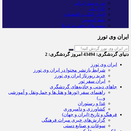
تور و سفر ایرانی
کارا دیلی
اخبار بانکی و اقتصادی
بلیط اتوبوس
مسیرهای نجف به کربلا
ایران وی تورز
دنیای گردشگری:
43494
امروز گردشگری:
2
ایران وی تورز
شرایط بازنشر محتوا در ایران وی تورز
خرید رپورتاژ ایران وی تورز
ایران سفر تور
جاهای دیدنی و جاذبه‌های گردشگری
راهنمای سفر (تورها و هتل‌ها و حمل‌و‌نقل و آموزشی
و…)
غذا و رستوران
کشاورزی و دامپروری
فرهنگ و تاریخ (ایران و جهان)
گزارش‌های خبری میراث فرهنگی
سوغات و صنایع دستی