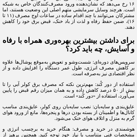
۱۶ رخ می‌دهد که نشان‌دهنده ورود مصرف‌کنندگان خاص به شبکه
است. هرچند وسایل سرمایشی متهم اصلی این وضعیت هستند، اما
مشترکان می‌توانند با چند اقدام ساده در ساعات اوج مصرف (۱۱ تا
۱۶)، ضمن حفظ رفاه و لذت از باد خنک، قبض برق خود را کاهش
دهند.
برای داشتن بیشترین بهره‌وری همراه با رفاه
و آسایش، چه باید کرد؟
سرویس‌های دوره‌ای: شست‌وشو و تعویض به‌موقع پوشال‌ها علاوه
بر کاهش مصرف انرژی، طول عمر دستگاه را افزایش داده و از
نظر اقتصادی نیز به‌صرفه است.
استفاده از دور کُند: مهم‌ترین نکته که مصرف برق کولر آبی را تا
بیش از ۵۰ درصد کاهش داده و به همان میزان رقم قبض را پایین
می‌آورد، استفاده از «دور کُند» است.
عایق‌بندی و سایه‌بان: نصب سایه‌بان روی کولر، عایق‌بندی مناسب
کانال‌ها و اطمینان از بسته بودن درها و پنجره‌ها، مانع از ورود هوای
گرم به منزل و اتلاف هوای خنک می‌شود.
هوشمندی در خرید و مصرف: هنگام خرید به برچسب انرژی و
مشخصات فنی متناسب با نیاز خود توجه کنید. همچنین پرهیز از