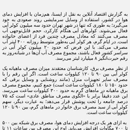
به گزارش اقتصاد آنلاین به نقل از ایسنا، هم‌زمان با افزایش دمای
هوا در کشور، استفاده از وسایل سرمایشی روند صعودی به خود
می‌گیرد؛ به طوری که تنها در شهر تهران حدود سه میلیون کولر آبی
فعال می‌شوند. کولرهای آبی هنگام کارکرد، حجم قابل‌توجهی آب
مصرف می‌کنند که معادل مصرف چندین فرد از اعضای خانواده
است. در ایام گرم، هر کولر آبی به‌طور متوسط روزانه ۴۰۰ لیتر آب
مصرف می‌کند. با این فرض که حدود ۲۰ میلیون کولر آبی در
سراسر کشور فعال باشند، مجموع مصرف آب آن‌ها در شبانه‌روز به
رقم حیرت‌انگیز ۸ میلیارد لیتر می‌رسد.
از نظر مصرف برق، کارشناسان معتقدند میزان مصرف ماهیانه یک
کولر آبی بین ۹۰ تا ۱۲۰ کیلووات ساعت است. اگر این رقم را با
مصرف سایر تجهیزات منزل (مانند روشنایی و وسایل برقی که
حدود ۱۵۰ تا ۱۸۰ کیلووات ساعت است) جمع کنیم، مجموع مصرف
برق ماهیانه در ماه‌های گرم به حدود ۳۰۰ کیلووات ساعت می‌رسد.
این عدد دقیقاً برابر با «الگوی مصرف مناطق عادی» است که ۷۵
درصد جامعه را تحت پوشش قرار می‌دهد؛ به عبارت دیگر، سهم
کولر آبی از سبد مصرف برق خانوار در ماه‌های گرم، بین ۹۰ تا ۱۲۰
کیلووات ساعت است.
به ازای هر یک درجه افزایش دمای هوا، مصرف برق شبکه بین ۵۰۰
تا ۷۰۰ مگاوات افزایش می‌یابد. اوج این مصرف بین ساعات ۱۱ تا