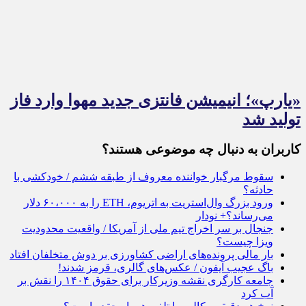
«یارپ»؛ انیمیشن فانتزی جدید مهوا وارد فاز
تولید شد
کاربران به دنبال چه موضوعی هستند؟
سقوط مرگبار خواننده معروف از طبقه ششم / خودکشی با
حادثه؟
ورود بزرگ وال‌استریت به اتریوم، ETH را به ۶۰،۰۰۰ دلار
می‌رساند؟+ نودار
جنجال بر سر اخراج تیم ملی از آمریکا / واقعیت محدودیت
ویزا چیست؟
بار مالی پرونده‌های اراضی کشاورزی بر دوش متخلفان افتاد
باگ عجیب آیفون / عکس‌های گالری، قرمز شدند!
جامعه کارگری نقشه وزیرکار برای حقوق ۱۴۰۴ را نقش بر
آب کرد