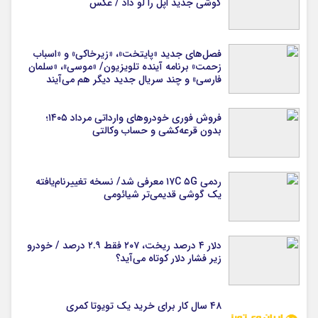
گوشی جدید اپل را لو داد / عکس
فصل‌های جدید «پایتخت»، «زیرخاکی» و «اسباب
زحمت» برنامه آینده تلویزیون/ «موسی»، «سلمان
فارسی» و چند سریال جدید دیگر هم می‌آیند
فروش فوری خودروهای وارداتی مرداد ۱۴۰۵؛
بدون قرعه‌کشی و حساب وکالتی
ردمی ۱۷C ۵G معرفی شد/ نسخه تغییرنام‌یافته
یک گوشی قدیمی‌تر شیائومی
دلار ۴ درصد ریخت، ۲۰۷ فقط ۲.۹ درصد / خودرو
زیر فشار دلار کوتاه می‌آید؟
۴۸ سال کار برای خرید یک تویوتا کمری