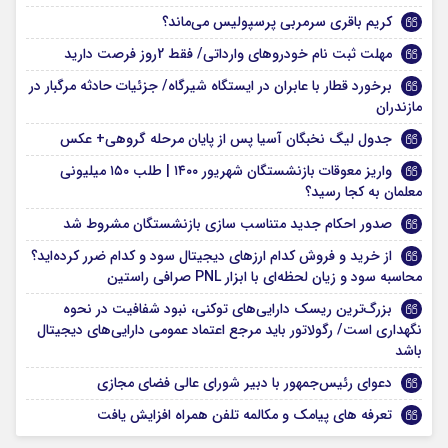
کریم باقری سرمربی پرسپولیس می‌ماند؟
مهلت ثبت نام خودروهای وارداتی/ فقط 2روز فرصت دارید
برخورد قطار با عابران در ایستگاه شیرگاه/ جزئیات حادثه مرگبار در
مازندران
جدول لیگ نخبگان آسیا پس از پایان مرحله گروهی+ عکس
واریز معوقات بازنشستگان شهریور ۱۴۰۰ | طلب ۱۵۰ میلیونی
معلمان به کجا رسید؟
صدور احکام جدید متناسب‌ سازی بازنشستگان مشروط شد
از خرید و فروش کدام ارزهای دیجیتال سود و کدام ضرر کرده‌اید؟
محاسبه سود و زیان لحظه‌ای با ابزار PNL صرافی راستین
بزرگ‌ترین ریسک دارایی‌های توکنی، نبود شفافیت در نحوه
نگهداری است/ رگولاتور باید مرجع اعتماد عمومی دارایی‌های دیجیتال
باشد
دعوای رئیس‌جمهور با دبیر شورای عالی فضای مجازی
تعرفه های پیامک و مکالمه تلفن همراه افزایش یافت