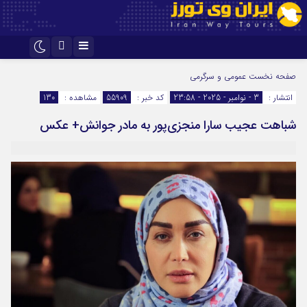
اینستاگرام
تلگرام
صفحه نخست
عمومی و سرگرمی
انتشار :
3 - نوامبر - 2025 - 23:58
کد خبر :
55909
مشاهده :
130
شباهت عجیب سارا منجزی‌پور به مادر جوانش+ عکس