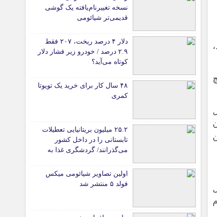
نسخه تغییرنام‌یافته یک گوشی
قدیمی‌تر شیائومی
دلار ۴ درصد ریخت، ۲۰۷ فقط
،
۲.۹ درصد / خودرو زیر فشار دلار
کوتاه می‌آید؟
۴۸ سال کار برای خرید یک تویوتا
کمری
۲۵.۲ میلیون بریتانیایی تعطیلات
تابستانی را در داخل کشور
می‌گذرانند/ گردشگری غذا به
موتور جدید سفرهای داخلی تبدیل
شد
اولین تصاویر شیائومی میکس
فولد ۵ منتشر شد
ل
م