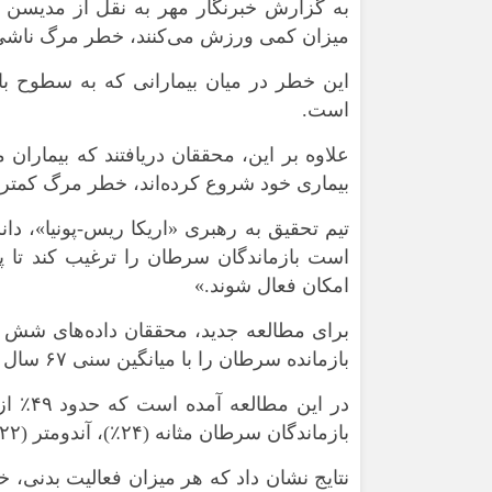
به گزارش خبرنگار مهر به نقل از مدیسن 
ورزشی
اخبار بانکی و اقتصادی
میزان کمی ورزش می‌کنند، خطر مرگ ناشی ا
بلیط اتوبوس
مسیرهای نجف به کربلا
این خطر در میان بیمارانی که به سطوح بال
است.
علاوه بر این، محققان دریافتند که بیماران
بیماری خود شروع کرده‌اند، خطر مرگ کمتری
تیم تحقیق به رهبری «اریکا ریس-پونیا»، دا
است بازماندگان سرطان را ترغیب کند تا پس
امکان فعال شوند.»
بازمانده سرطان را با میانگین سنی ۶۷ سال پیگیری کردند.
در این
بازماندگان سرطان مثانه (۲۴٪)، آندومتر (۲۲٪) و ریه (۱۸٪) بیش از نیمی از بیماران را تشکیل می‌دادند.