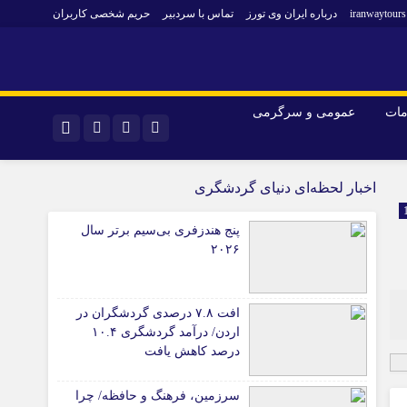
iranwaytours
درباره ایران وی تورز
تماس با سردبیر
حریم شخصی کاربران
مات
عمومی و سرگرمی
و فارکس
صنعت و تجارت و خدمات
اینستاگرام
اخبار لحظه‌ای دنیای گردشگری
فناوری
تلگرام
پنج هندزفری بی‌سیم برتر سال
اقتصاد گردشگری
۲۰۲۶
خودرو
کارآفرینی و بازاریابی
افت ۷.۸ درصدی گردشگران در
اردن/ درآمد گردشگری ۱۰.۴
درصد کاهش یافت
سرزمین، فرهنگ و حافظه/ چرا