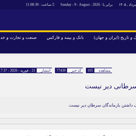
برابر با : Sunday - 9 - August - 2026
ساعت :
11:08:40
و تاریخ (ایران و جهان)
بانک و بیمه و فارکس
صنعت و تجارت و خد
جاذبه‌های
فرهنگ و تاریخ (ایران و جهان)
بانک و بیمه 
گزارش‌های خبری میراث فرهنگی
ارزدیجیتال
مشاهده :
105
کد خبر :
77439
انتشار :
21 - فوریه - 2026 - 17:37
ا و هتل‌ها و
سوغات و صنایع دستی
سرطانی دیر نیست
 داشتن بازماندگان سرطان دیر نیست.