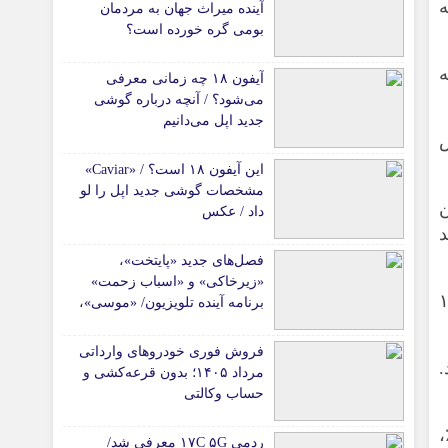
آینده میراث جهان به مردمان
بومی گره خورده است؟
ه
آیفون ۱۸ چه زمانی معرفی
می‌شود؟ / آنچه درباره گوشی
جدید اپل می‌دانیم
ص
این آیفون ۱۸ است؟ / «Caviar»
مشخصات گوشی جدید اپل را لو
ن
داد / عکس
د
فصل‌های جدید «پایتخت»،
«زیرخاکی» و «اسباب زحمت»
 و بیش از ۱۷۰۰۰
برنامه آینده تلویزیون/ «موسی»،
«سلمان فارسی» و چند سریال
جدید دیگر هم می‌آیند
فروش فوری خودروهای وارداتی
.
مرداد ۱۴۰۵؛ بدون قرعه‌کشی و
حساب وکالتی
مرگ ناشی از سرطان را برای بیماران سرطان مثانه ۳۳٪،
ردمی ۱۷C ۵G معرفی شد/