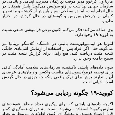
ماریا ون کرخوو مدیر موقت دپارتمان مدیریت اپیدمی و پاندمی در
سازمان جهانی بهداشت در ژنو سوئیس می‌گوید: پایش همچنان در
حال انجام است، اما در سطحی بسیار پایین‌تر از گذشته و ما تصویر
کاملی از چرخش ویروس و گونه‌های در حال گردش در اختیار
نداریم.
وی اضافه می‌کند: فکر می‌کنم اکنون نوعی فراموشی جمعی نسبت
به کووید-۱۹ وجود دارد.
آنتونیا هو اپیدمیولوژیست بالینی در دانشگاه گلاسگو بریتانیا نیز
می‌گوید: حتی اگر افراد پس از استفاده از آزمایش آنتی‌بادی خانگی
نتیجه مثبت دریافت کنند، هیچ راهی برای گزارش نتیجه مثبت در
سطح جامعه وجود ندارد.
بدون داده‌های پایشی باکیفیت، سازمان‌های سلامت آمادگی کافی
برای توصیه فرمولاسیون‌های مناسب واکسن و زمان‌بندی عرضه‌ی
آن را ندارند. پایش برای درک واقعی اینکه چه چیزی در حال گردش
است، حیاتی است.
کووید-۱۹ چگونه ردیابی می‌شود؟
اگرچه داده‌های پایشی که برای پیگیری تعداد مطلق عفونت‌های
سارس-کوو-۲ استفاده می‌شوند، نسبت به دوران همه‌گیری کمتر
قابل اعتماد هستند، پژوهشگران اکنون اطلاعات مربوط به تعداد