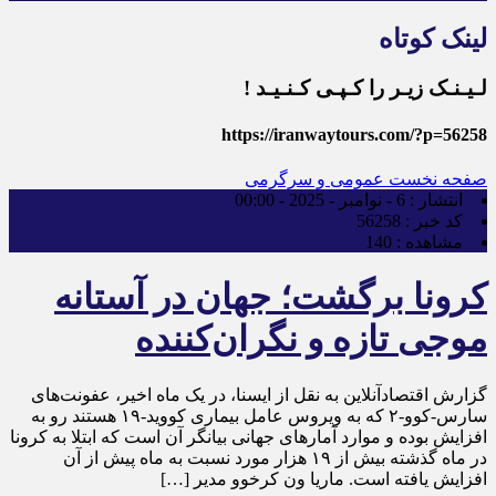
لینک کوتاه
لـیـنـک زیـر را کـپـی کـنـیـد !
https://iranwaytours.com/?p=56258
صفحه نخست
عمومی و سرگرمی
انتشار :
6 - نوامبر - 2025 - 00:00
کد خبر :
56258
مشاهده :
140
کرونا برگشت؛ جهان در آستانه
موجی تازه و نگران‌کننده
گزارش اقتصادآنلاین به نقل از ایسنا، در یک ماه اخیر، عفونت‌های
سارس-کوو-۲ که به ویروس عامل بیماری کووید-۱۹ هستند رو به
افزایش بوده و موارد آمار‌های جهانی بیانگر آن است که ابتلا به کرونا
در ماه گذشته بیش از ۱۹ هزار مورد نسبت به ماه پیش از آن
افزایش یافته است. ماریا ون کرخوو مدیر […]