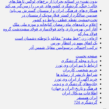
بدون نفت» در آستانه بحران/ از برج‌های لوکس تا هتل‌های
خالی؛ جنگ، گردشگری کشورهای عربی را زمین‌گیر می‌کند
همکاری‌های فرهنگی ایران و ارمنستان گسترش می‌یابد/
صدمین سالگرد ارکستر فیلارمونیک ارمنستان در
تخت‌جمشید، نقطه عطف روابط دو کشور
اعلام برنامه‌های ماه رمضان کتابخانه و موزه ملی ملک
آغاز آیین بهره‌برداری واحد فولادسازی فولاد سفیددشت گروه
فولاد مبارکه
اژه‌ای: زن “خط مقدم” مقابله با توطئه دشمنان است
یک اتفاق مهم در انتظار بورس
ترکیب احتمالی پرسپولیس مقابل شمس آذر
صفحه نخست
درباره مجله گردشگری
ارتباط با تیم ایران وی تورز
حریم شخصی کاربران
شرایط بازنشر از رسانه ها
خرید آگهی از ایران وی تورز
جاذبه‌های گردشگری و دیدنی
فرهنگ و تاریخ (ایران و جهان)
اطلاعات مدیکال ایران
ایران همسفر
گردشگری 724