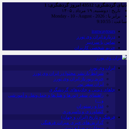
دنیای گردشگری:
43512
امروز گردشگری:
1
تاریخ : دوشنبه, ۱۹ مرداد , ۱۴۰۵
برابر با : Monday - 10 - August - 2026
ساعت :
9:10:56
iranwaytours
درباره ایران وی تورز
تماس با سردبیر
حریم شخصی کاربران
ایران وی تورز
شرایط بازنشر محتوا در ایران وی تورز
خرید رپورتاژ ایران وی تورز
ایران سفر تور
جاهای دیدنی و جاذبه‌های گردشگری
راهنمای سفر (تورها و هتل‌ها و حمل‌و‌نقل و آموزشی
و…)
غذا و رستوران
کشاورزی و دامپروری
فرهنگ و تاریخ (ایران و جهان)
گزارش‌های خبری میراث فرهنگی
سوغات و صنایع دستی