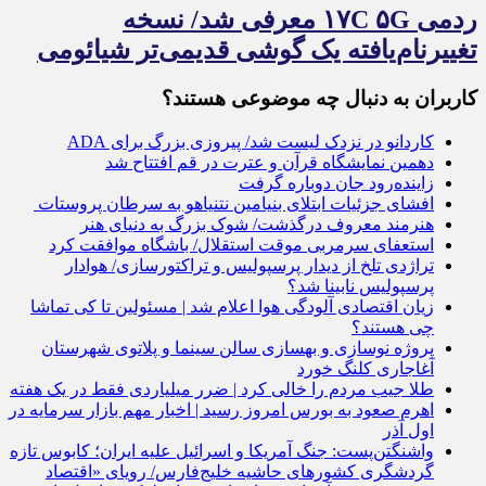
ردمی ۱۷C ۵G معرفی شد/ نسخه
تغییرنام‌یافته یک گوشی قدیمی‌تر شیائومی
کاربران به دنبال چه موضوعی هستند؟
کاردانو در نزدک لیست شد/ پیروزی بزرگ برای ADA
دهمین نمایشگاه قرآن و عترت در قم افتتاح شد
زاینده‌رود جان دوباره گرفت
افشای جزئیات ابتلای بنیامین نتنیاهو به سرطان پروستات
هنرمند معروف درگذشت/ شوک بزرگ به دنیای هنر
استعفای سرمربی موقت استقلال/ باشگاه موافقت کرد
تراژدی تلخ از دیدار پرسپولیس و تراکتورسازی/ هوادار
پرسپولیس نابینا شد؟
زیان اقتصادی آلودگی هوا اعلام شد | مسئولین تا کی تماشا
چی هستند؟
پروژه نوسازی و بهسازی سالن سینما و پلاتوی شهرستان
آغاجاری کلنگ خورد
طلا جیب مردم را خالی کرد | ضرر میلیاردی فقط در یک هفته
اهرم صعود به بورس امروز رسید | اخبار مهم بازار سرمایه در
اول آذر
واشنگتن‌پست: جنگ آمریکا و اسرائیل علیه ایران؛ کابوس تازه
گردشگری کشورهای حاشیه خلیج‌فارس/ رویای «اقتصاد