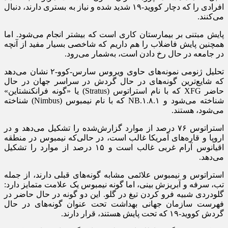
افرادی را که دچار کووید-۱۹ شدید شده و نیاز به بستری دارند، دنبال
می‌کنند.
پایش مبتنی بر بیمارستان کاری است که بیشتر انجام می‌شود. اما
همچنین پایش فاضلاب را هم داریم که شاخصی بسیار مفید از آنچه
در جامعه در حال رخ دادن است، به‌شمار می‌رود.
تحلیل ژنومی نمونه‌های حاوی ویروس سارس-کوو-۲ نشان می‌دهد
که شایع‌ترین گونه‌های در حال گردش در سراسر جهان در حال
حاضر XFG که با نام استراتوس (Stratus) یا «گونه فرانکنشتاین»
شناخته می‌شود و NB.۱.۸.۱ که با نام نیمبوس (Nimbus) شناخته
می‌شود، هستند.
استراتوس ۷۶ درصد از موارد گزارش‌شده را تشکیل می‌دهد و در
اروپا و قاره‌های آمریکا غالب است، در حالی‌که نیمبوس در منطقه
اقیانوس آرام غربی غالب است و ۱۵ درصد از موارد را تشکیل
می‌دهد.
استراتوس و نیمبوس علائمی مشابه گونه‌های قبلی دارند، از جمله
تب، سرفه و آبریزش بینی، اما گونه نیمبوس یک علامت متمایز دارد:
گلودردی شبیه فرو کردن تیغ در گلو. این دو گونه در حال حاضر در
فهرست سازمان جهانی بهداشت تحت عنوان گونه‌های در حال
گردش کووید-۱۹ که تحت پایش هستند، قرار دارند.