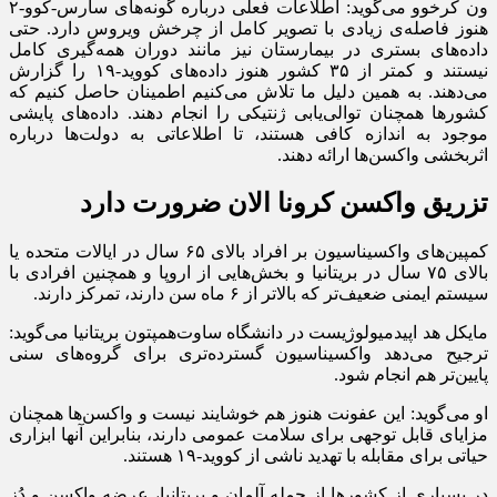
ون کرخوو می‌گوید: اطلاعات فعلی درباره گونه‌های سارس-کوو-۲
هنوز فاصله‌ی زیادی با تصویر کامل از چرخش ویروس دارد. حتی
داده‌های بستری در بیمارستان نیز مانند دوران همه‌گیری کامل
نیستند و کمتر از ۳۵ کشور هنوز داده‌های کووید-۱۹ را گزارش
می‌دهند. به همین دلیل ما تلاش می‌کنیم اطمینان حاصل کنیم که
کشور‌ها همچنان توالی‌یابی ژنتیکی را انجام دهند. داده‌های پایشی
موجود به اندازه کافی هستند، تا اطلاعاتی به دولت‌ها درباره
اثربخشی واکسن‌ها ارائه دهند.
تزریق واکسن کرونا الان ضرورت دارد
کمپین‌های واکسیناسیون بر افراد بالای ۶۵ سال در ایالات متحده یا
بالای ۷۵ سال در بریتانیا و بخش‌هایی از اروپا و همچنین افرادی با
سیستم ایمنی ضعیف‌تر که بالاتر از ۶ ماه سن دارند، تمرکز دارند.
مایکل هد اپیدمیولوژیست در دانشگاه ساوت‌همپتون بریتانیا می‌گوید:
ترجیح می‌دهد واکسیناسیون گسترده‌تری برای گروه‌های سنی
پایین‌تر هم انجام شود.
او می‌گوید: این عفونت هنوز هم خوشایند نیست و واکسن‌ها همچنان
مزایای قابل توجهی برای سلامت عمومی دارند، بنابراین آنها ابزاری
حیاتی برای مقابله با تهدید ناشی از کووید-۱۹ هستند.
در بسیاری از کشور‌ها از جمله آلمان و بریتانیا، عرضه واکسن و دُز