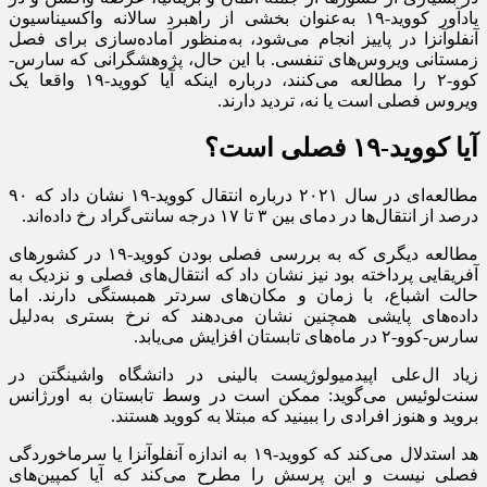
یادآور کووید-۱۹ به‌عنوان بخشی از راهبرد سالانه واکسیناسیون
آنفلوآنزا در پاییز انجام می‌شود، به‌منظور آماده‌سازی برای فصل
زمستانی ویروس‌های تنفسی. با این حال، پژوهشگرانی که سارس-
کوو-۲ را مطالعه می‌کنند، درباره اینکه آیا کووید-۱۹ واقعا یک
ویروس فصلی است یا نه، تردید دارند.
آیا کووید-۱۹ فصلی است؟
مطالعه‌ای در سال ۲۰۲۱ درباره انتقال کووید-۱۹ نشان داد که ۹۰
درصد از انتقال‌ها در دمای بین ۳ تا ۱۷ درجه سانتی‌گراد رخ داده‌اند.
مطالعه دیگری که به بررسی فصلی بودن کووید-۱۹ در کشور‌های
آفریقایی پرداخته بود نیز نشان داد که انتقال‌های فصلی و نزدیک به
حالت اشباع، با زمان و مکان‌های سردتر همبستگی دارند. اما
داده‌های پایشی همچنین نشان می‌دهند که نرخ بستری به‌دلیل
سارس-کوو-۲ در ماه‌های تابستان افزایش می‌یابد.
زیاد ال‌علی اپیدمیولوژیست بالینی در دانشگاه واشینگتن در
سنت‌لوئیس می‌گوید: ممکن است در وسط تابستان به اورژانس
بروید و هنوز افرادی را ببینید که مبتلا به کووید هستند.
هد استدلال می‌کند که کووید-۱۹ به اندازه آنفلوآنزا یا سرماخوردگی
فصلی نیست و این پرسش را مطرح می‌کند که آیا کمپین‌های