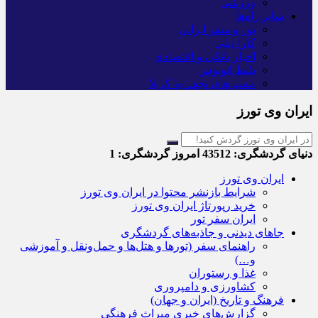
ورزشی
سایر راه‌ها
تور و سفر ایرانی
کارا دیلی
اخبار بانکی و اقتصادی
بلیط اتوبوس
مسیرهای نجف به کربلا
ایران وی تورز
دنیای گردشگری:
43512
امروز گردشگری:
1
ایران وی تورز
شرایط بازنشر محتوا در ایران وی تورز
خرید رپورتاژ ایران وی تورز
ایران سفر تور
جاهای دیدنی و جاذبه‌های گردشگری
راهنمای سفر (تورها و هتل‌ها و حمل‌و‌نقل و آموزشی
و…)
غذا و رستوران
کشاورزی و دامپروری
فرهنگ و تاریخ (ایران و جهان)
گزارش‌های خبری میراث فرهنگی