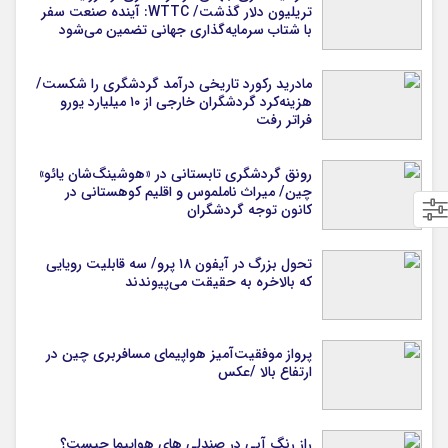
تریلیون دلار گذشت/ WTTC: آینده صنعت سفر
با شتاب سرمایه‌گذاری جهانی تضمین می‌شود
مادرید رکورد تاریخی درآمد گردشگری را شکست/
هزینه‌کرد گردشگران خارجی از ۱۰ میلیارد یورو
فراتر رفت
رونق گردشگری تابستانی در «هوشینگ‌شان یائو»
چین/ میراث ناملموس و اقلیم کوهستانی در
کانون توجه گردشگران
تحول بزرگ در آیفون ۱۸ پرو/ سه قابلیت رویایی
که بالاخره به حقیقت می‌پیوندند
پرواز موفقیت‌آمیز هواپیمای مسافربری چین در
ارتفاع بالا /عکس
راز رنگ آبی در صندلی های هواپیما چیست؟