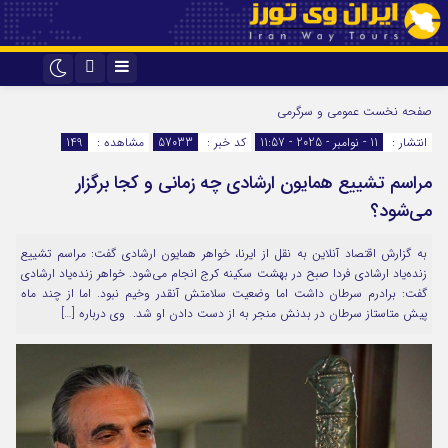
اینستاگرام
تلگرام
صفحه نخست
عمومی و سرگرمی
انتشار :
11 - نوامبر - 2025 - 11:57
کد خبر :
57033
مشاهده :
149
مراسم تشییع همایون ارشادی چه زمانی و کجا برگزار
می‌شود؟
به گزارش اقتصاد آنلاین به نقل از ایرنا، خواهر همایون ارشادی گفت: مراسم تشییع
زنده‌یاد ارشادی فردا صبح در بهشت سکینه کرج انجام می‌شود. خواهر زنده‌یاد ارشادی
گفت: برادرم سرطان داشت اما وضعیت سلامتش آنقدر وخیم نبود. اما از چند ماه
پیش متاستاز سرطان در بدنش منجر به از دست دادن او شد. وی درباره […]