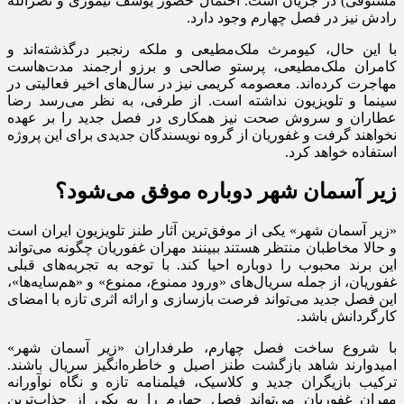
مستوفی) در جریان است. احتمال حضور یوسف تیموری و نصرالله
رادش نیز در فصل چهارم وجود دارد.
با این حال، کیومرث ملک‌مطیعی و ملکه رنجبر درگذشته‌اند و
کامران ملک‌مطیعی، پرستو صالحی و برزو ارجمند مدت‌هاست
مهاجرت کرده‌اند. معصومه کریمی نیز در سال‌های اخیر فعالیتی در
سینما و تلویزیون نداشته است. از طرفی، به نظر می‌رسد رضا
عطاران و سروش صحت نیز همکاری در فصل جدید را بر عهده
نخواهند گرفت و غفوریان از گروه نویسندگان جدیدی برای این پروژه
استفاده خواهد کرد.
زیر آسمان شهر دوباره موفق می‌شود؟
«زیر آسمان شهر» یکی از موفق‌ترین آثار طنز تلویزیون ایران است
و حالا مخاطبان منتظر هستند ببینند مهران غفوریان چگونه می‌تواند
این برند محبوب را دوباره احیا کند. با توجه به تجربه‌های قبلی
غفوریان، از جمله سریال‌های «ورود ممنوع، ممنوع» و «هم‌سایه‌ها»،
این فصل جدید می‌تواند فرصت بازسازی و ارائه اثری تازه با امضای
کارگردانش باشد.
با شروع ساخت فصل چهارم، طرفداران «زیر آسمان شهر»
امیدوارند شاهد بازگشت طنز اصیل و خاطره‌انگیز سریال باشند.
ترکیب بازیگران جدید و کلاسیک، فیلمنامه تازه و نگاه نوآورانه
مهران غفوریان می‌تواند فصل چهارم را به یکی از جذاب‌ترین