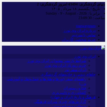
دنیای گردشگری:
43494
امروز گردشگری:
2
تاریخ : یکشنبه, ۱۸ مرداد , ۱۴۰۵
برابر با : Sunday - 9 - August - 2026
ساعت :
23:09:31
iranwaytours
درباره ایران وی تورز
تماس با سردبیر
حریم شخصی کاربران
ایران وی تورز
شرایط بازنشر محتوا در ایران وی تورز
خرید رپورتاژ ایران وی تورز
ایران سفر تور
جاهای دیدنی و جاذبه‌های گردشگری
راهنمای سفر (تورها و هتل‌ها و حمل‌و‌نقل و آموزشی
و…)
غذا و رستوران
کشاورزی و دامپروری
فرهنگ و تاریخ (ایران و جهان)
گزارش‌های خبری میراث فرهنگی
سوغات و صنایع دستی