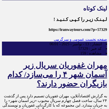
لینک کوتاه
لـیـنـک زیـر را کـپـی کـنـیـد !
https://iranwaytours.com/?p=57329
صفحه نخست
عمومی و سرگرمی
انتشار :
13 - نوامبر - 2025 - 06:01
کد خبر :
57329
مشاهده :
159
مهران غفوریان سریال زیر
آسمان شهر ۴ را می‌سازد/ کدام
بازیگران حضور دارند؟
به گزارش اقتصادآنلاین، مهران غفوریان تصمیم دارد پس از گذشت
۲۴ سال، ساخت فصل چهارم سریال محبوب «زیر آسمان شهر» را
به جریان بیندازد. این مجموعه که با کارگردانی غفوریان و نویسندگی