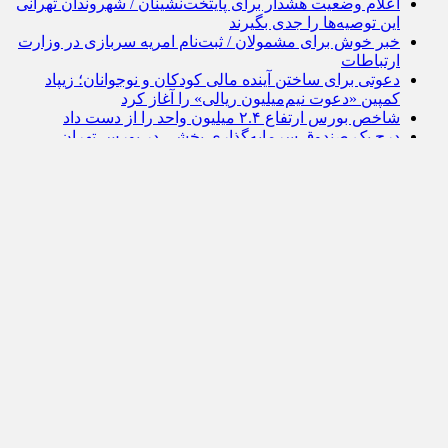
اعلام وضعیت هشدار برای پایتخت‌نشینان / شهروندان تهرانی
این توصیه‌ها را جدی بگیرند
خبر خوش برای مشمولان / ثبت‌نام امریه سربازی در وزارت
ارتباطات
دعوتی برای ساختن آینده مالی کودکان و نوجوانان؛ زیپاد
کمپین «دعوت نیم‌میلیون ریالی» را آغاز کرد
شاخص بورس ارتفاع ۲.۴ میلیون واحد را از دست داد
درج یک صندوق سرمایه‌گذاری بخشی در بورس تهران
روغن در کشور کیمیا شد !
دیدار ایران–پورتوریکو لغو شد/ پاناما گزینه جدید بازی تدارکاتی
امارات شبکه‌های اجتماعی را برای این افراد ممنوع کرد
مسعود جمعه کیست؟ + بیوگرافی
جنگ روانی در بازار طلا و خودرو | وقت خرید است یا صبر؟
میزبانی حرم مطهر رضوی از ستارگان قرآنی جهان اسلام
صفحه نخست
درباره مجله گردشگری
ارتباط با تیم ایران وی تورز
حریم شخصی کاربران
شرایط بازنشر از رسانه ها
خرید آگهی از ایران وی تورز
جاذبه‌های گردشگری و دیدنی
فرهنگ و تاریخ (ایران و جهان)
اطلاعات مدیکال ایران