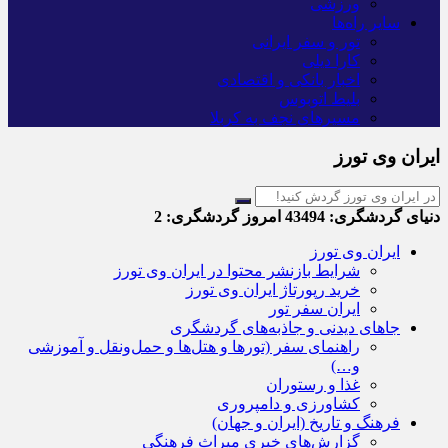
ورزشی
سایر راه‌ها
تور و سفر ایرانی
کارا دیلی
اخبار بانکی و اقتصادی
بلیط اتوبوس
مسیرهای نجف به کربلا
ایران وی تورز
دنیای گردشگری:
43494
امروز گردشگری:
2
ایران وی تورز
شرایط بازنشر محتوا در ایران وی تورز
خرید رپورتاژ ایران وی تورز
ایران سفر تور
جاهای دیدنی و جاذبه‌های گردشگری
راهنمای سفر (تورها و هتل‌ها و حمل‌و‌نقل و آموزشی
و…)
غذا و رستوران
کشاورزی و دامپروری
فرهنگ و تاریخ (ایران و جهان)
گزارش‌های خبری میراث فرهنگی