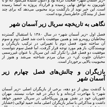
«زیر آسمان شهر» صحبت کرده بود و اکنون شنیده می‌شود که او با
تلویزیون به توافق نهایی رسیده و قرارداد پروژه به امضا رسیده
است. این خبر نوید از بازگشت برند محبوبی می‌دهد که برای چند
نسل از بینندگان خاطره‌ساز بوده است.
نگاهی به تاریخچه سریال زیر آسمان شهر
فصل اول «زیر آسمان شهر» در سال ۱۳۸۰ با استقبال گسترده
مخاطبان روبه‌رو شد و همین موفقیت باعث شد فصل دوم و سوم
آن ساخته شود. فصل دوم با تغییراتی در ترکیب بازیگران و
نویسندگان، باز هم مورد توجه قرار گرفت، اما فصل سوم نتوانست
موفقیت دو فصل قبل را تکرار کند. این سریال با عنوان غیررسمی
«خیابان خلوت کن» در میان مردم شناخته می‌شد و هنوز از
محبوبیت بالایی برخوردار است.
بازیگران و چالش‌های فصل چهارم زیر
آسمان شهر
با گذشت بیش از دو دهه، برخی از بازیگران اصلی «زیر آسمان
شهر» یا مهاجرت کرده‌اند و یا دیگر در قید حیات نیستند. مهران
غفوریان خود در نقش بهروز پیرپکاجکی در سریال حضور خواهد
داشت و مذاکراتی با سایر بازیگران اصلی مانند حمید لولایی (خشایار