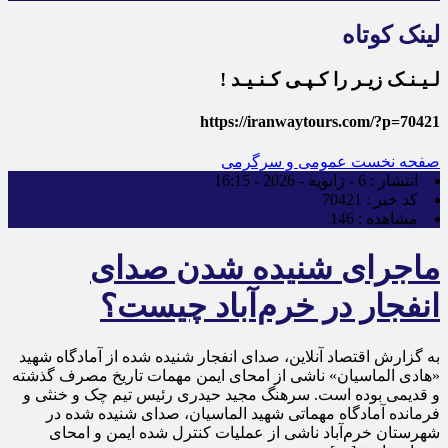
لینک کوتاه
لـیـنـک زیـر را کـپـی کـنـیـد !
https://iranwaytours.com/?p=70421
صفحه نخست
عمومی و سرگرمی
انتشار :
6 - ژانویه - 2026 - 16:15
کد خبر :
70421
مشاهده :
146
ماجرای شنیده شدن صدای
انفجار در خرم‌آباد چیست؟
به گزارش اقتصاد آنلاین، صدای انفجار شنیده شده از آمادگاه شهید
«هادی الماسیان» ناشی از امحای ایمن مهمات تاریخ مصرف گذشته
و قدیمی بوده است. سرهنگ مجید حیدری رئیس تیم چک و خنثی و
فرمانده آمادگاه مهماتی شهید الماسیان، صدای شنیده شده در
شهرستان خرم‌آباد ناشی از عملیات کنترل شده ایمن و امحای