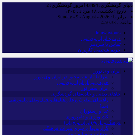
دنیای گردشگری:
43494
امروز گردشگری:
2
تاریخ : یکشنبه, ۱۸ مرداد , ۱۴۰۵
برابر با : Sunday - 9 - August - 2026
ساعت :
4:50:34
iranwaytours
درباره ایران وی تورز
تماس با سردبیر
حریم شخصی کاربران
ایران وی تورز
شرایط بازنشر محتوا در ایران وی تورز
خرید رپورتاژ ایران وی تورز
ایران سفر تور
جاهای دیدنی و جاذبه‌های گردشگری
راهنمای سفر (تورها و هتل‌ها و حمل‌و‌نقل و آموزشی
و…)
غذا و رستوران
کشاورزی و دامپروری
فرهنگ و تاریخ (ایران و جهان)
گزارش‌های خبری میراث فرهنگی
سوغات و صنایع دستی