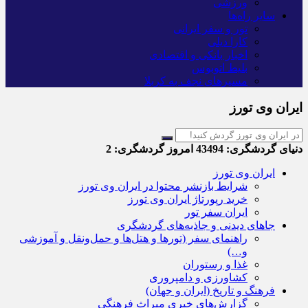
ورزشی
سایر راه‌ها
تور و سفر ایرانی
کارا دیلی
اخبار بانکی و اقتصادی
بلیط اتوبوس
مسیرهای نجف به کربلا
ایران وی تورز
دنیای گردشگری:
43494
امروز گردشگری:
2
ایران وی تورز
شرایط بازنشر محتوا در ایران وی تورز
خرید رپورتاژ ایران وی تورز
ایران سفر تور
جاهای دیدنی و جاذبه‌های گردشگری
راهنمای سفر (تورها و هتل‌ها و حمل‌و‌نقل و آموزشی
و…)
غذا و رستوران
کشاورزی و دامپروری
فرهنگ و تاریخ (ایران و جهان)
گزارش‌های خبری میراث فرهنگی