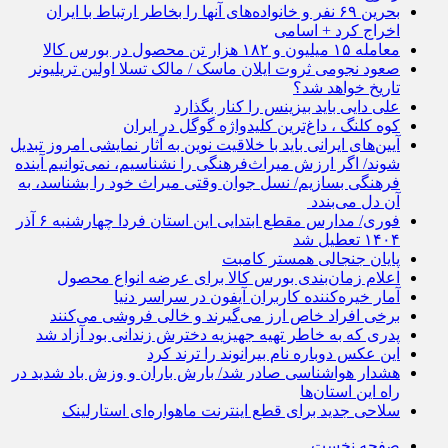
بحرین ۶۹ نفر و خانواده‌های آنها را بخاطر ارتباط با ایران
اخراج کرد + اسامی
معامله ۱۵ میلیون و ۱۸۲ هزار تن محصول در بورس کالا
صعود نجومی ثروت ایلان ماسک / مالک تسلا اولین تریلیونر
تاریخ خواهد شد؟
علی دایی باید بیزینس را کنار بگذارد
کوه کلنگ ، داغ‌ترین کلیدواژه گوگل در ایران
آیین‌های ایرانی باید با خلاقیت نوین به آثار نمایشی امروز تبدیل
شوند/ اگر ارزش میراث‌فرهنگی را نشناسیم، نمی‌توانیم آینده
فرهنگی بسازیم/ نسل جوان وقتی میراث خود را بشناسد، به
آن دل می‌بندد
فوری/ مدارس مقطع ابتدایی این استان فردا چهارشنبه ۶ آذر
۱۴۰۴ تعطیل شد
پایان جنجالی همستر کامبت
اعلام زمان‌بندی بورس کالا برای عرضه انواع محصول
آمار خیره‌کننده کاربران آیفون در سراسر دنیا
برخی افراد خاص ارز می‌گیرند و خالی فروشی می‌کنند
پدری که به خاطر تهیه جهیزیه دخترش زندانی بود آزاد شد
این عکس دوباره نام بیرانوند را ترند کرد
هشدار هواشناسی صادر شد/ بارش باران و وزش باد شدید در
راه این استان‌ها
سلاحی جدید برای قطع اینترنت ماهواره‌ای استارلینک
صفحه نخست